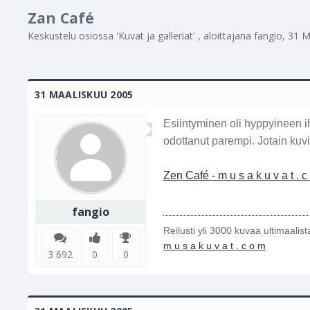
Zan Café
Keskustelu osiossa '
Kuvat ja galleriat
' , aloittajana
fangio
,
31 M
31 MAALISKUU 2005
Esiintyminen oli hyppyineen iha
odottanut parempi. Jotain kuvi
Zen Café - m u s a k u v a t . c
fangio
Reilusti yli 3000 kuvaa ultimaalis
m u s a k u v a t . c o m
3 692
0
0