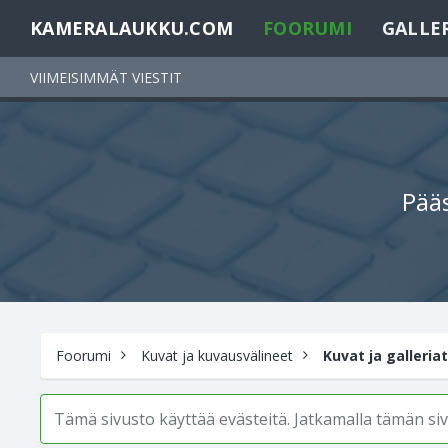
KAMERALAUKKU.COM
FOORUMI
GALLE
VIIMEISIMMÄT VIESTIT
Pääs
Foorumi
Kuvat ja kuvausvälineet
Kuvat ja galleriat
Tämä sivusto käyttää evästeitä. Jatkamalla tämän s