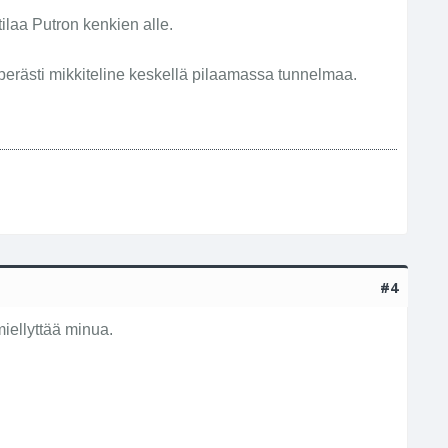
tilaa Putron kenkien alle.
yperästi mikkiteline keskellä pilaamassa tunnelmaa.
#4
miellyttää minua.