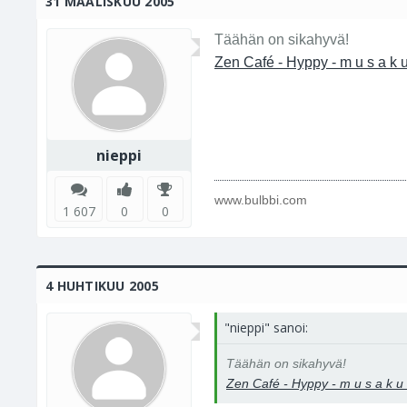
31 MAALISKUU 2005
Täähän on sikahyvä!
Zen Café - Hyppy - m u s a k u 
nieppi
www.bulbbi.com
1 607
0
0
4 HUHTIKUU 2005
"nieppi" sanoi:
Täähän on sikahyvä!
Zen Café - Hyppy - m u s a k u v