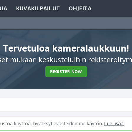
RIA
KUVAKILPAILUT
OHJEITA
Tervetuloa kameralaukkuun!
et mukaan keskusteluihin rekisteröitym
REGISTER NOW
ivustoa käyttöä, hyväksyt evästeidemme käytön.
Lue lisää.