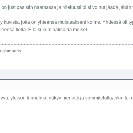
 on just pasistin naamassa ja mieluusti olisi voinut jäädä jähän 
py kuvista, joita on yhteensä muistaakseni kolme. Yhdessä oli t
eensä tiellä. Pitäisi kriminalisoida moiset.
ta glamouria
yvä, yleisön tunnelmat näkyy hienosti ja sommitelultaankin toi 