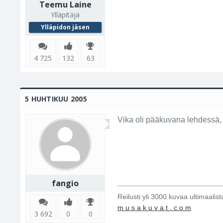
Teemu Laine
Ylläpitäjä
Ylläpidon jäsen
4 725
132
63
5 HUHTIKUU 2005
Vika oli pääkuvana lehdessä, ei
fangio
Reilusti yli 3000 kuvaa ultimaalis
m u s a k u v a t . c o m
3 692
0
0