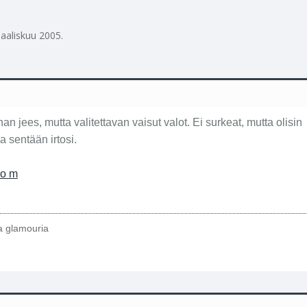
aaliskuu 2005
.
n jees, mutta valitettavan vaisut valot. Ei surkeat, mutta olisin
a sentään irtosi.
 o m
ta glamouria