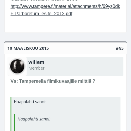
http://www.tampere.fi/material/attachments/h/69yz0dk
ET/arboretum_esite_2012.pdf
10 MAALISKUU 2015
#85
wiliam
Member
Vs: Tampereella filmikuvaajille miittiä ?
Haapalahti sanoi:
Haapalahti sanoi:
...