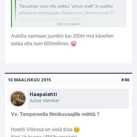
Tässähän voisi olla vaikka "photo walk":in paikka
läheiseen Hatanpään Kartanoon / Arboretumiin??
Matkaa Pekosta/Villestä n. 200m.
Click to expand...
...
Autolla varmaan juurikin tuo 200m mut kävellen
taitaa olla noin 600m/8min.
10 MAALISKUU 2015
#86
Haapalahti
Active Member
Vs: Tampereella filmikuvaajille miittiä ?
Hotelli Villessä on vielä tilaa