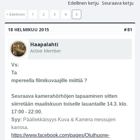
Edellinen ketju
Seuraava ketju
< Edellinen
1
2
3
4
5
18 HELMIKUU 2015
#81
Haapalahti
Active Member
Vs:
Ta
mpereella filmikuvaajille miittiä ?
Seuraava kamerahörhöjen tapaaminen sitten
siirretään maaliskuun toiselle lauantaille 14.3. klo.
17:00 - 22:00.
Syy:
Päällekkäisyys Kuva & Kamera messujen
kanssa.
https://www.facebook.com/pages/Oluthuone-