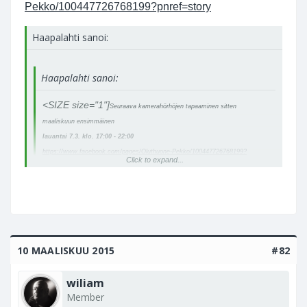
Pekko/100447726768199?pnref=story
Haapalahti sanoi:
Haapalahti sanoi:
<SIZE size="1"]
Seuraava kamerahörhöjen tapaaminen sitten
maaliskuun ensimmäinen
lauantai 7.3. klo. 17:00 - 22:00
https://www.facebook.com/pages/Oluthuone-Pekko/100447726768199?
Click to expand...
pnref=story
Jos taas koitettais ottaa jotain nähtävää mukaan.
Click to expand...
</SIZE>
Vedoksia jne. toki kalustopornoakin kuvaan sopii
10 MAALISKUU 2015
#82
wiliam
Member