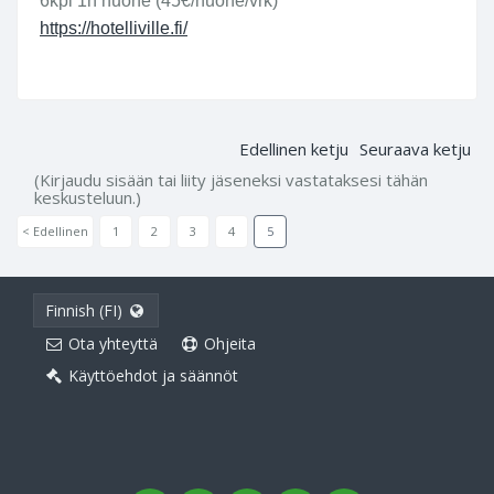
6kpl 1h huone (45€/huone/vrk)
https://hotelliville.fi/
Edellinen ketju
Seuraava ketju
(Kirjaudu sisään tai liity jäseneksi vastataksesi tähän
keskusteluun.)
< Edellinen
1
2
3
4
5
Finnish (FI)
Ota yhteyttä
Ohjeita
Käyttöehdot ja säännöt