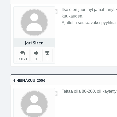
Itse olen juuri nyt jämähtäny
kuukauden.
Ajattelin seuraavaksi pyyhkiä 
Jari Siren
3 071
0
0
4 HEINÄKUU 2006
Taitaa olla 80-200, oli käytett