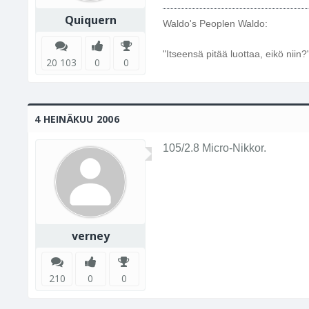
Quiquern
Waldo's Peoplen Waldo:
"Itseensä pitää luottaa, eikö niin?
20 103
0
0
4 HEINÄKUU 2006
105/2.8 Micro-Nikkor.
verney
210
0
0