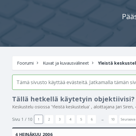
Pääs
Foorumi
Kuvat ja kuvausvälineet
Yleistä keskuste
Tämä sivusto käyttää evästeitä. Jatkamalla tämän s
Tällä hetkellä käytetyin objektiivisi?
Keskustelu osiossa '
Yleistä keskustelua
' , aloittajana
Jari Siren
,
Sivu 1 / 10
1
2
3
4
5
6
→
10
Seuraava
4 HEINÄKUU 2006