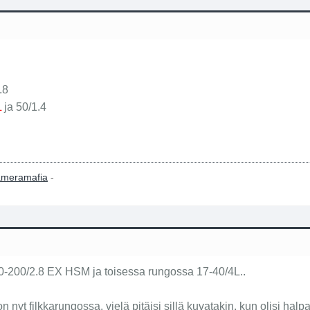
.8
L
ja 50/1.4
meramafia
-
-200/2.8 EX HSM ja toisessa rungossa 17-40/4L..
n nyt filkkarungossa, vielä pitäisi sillä kuvatakin, kun olisi halp