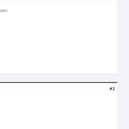
isen
#2