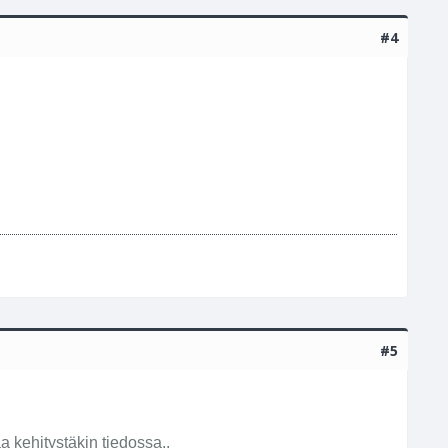
#4
#5
aa kehitystäkin tiedossa..