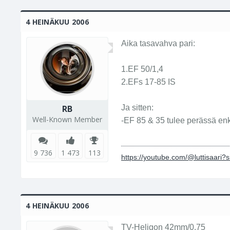
4 HEINÄKUU 2006
Aika tasavahva pari:
1.EF 50/1,4
2.EFs 17-85 IS
RB
Ja sitten:
Well-Known Member
-EF 85 & 35 tulee perässä enk
9 736
1 473
113
https://youtube.com/@luttisaari
4 HEINÄKUU 2006
TV-Heligon 42mm/0.75