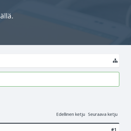
ällä.
Edellinen ketju
Seuraava ketju
#1