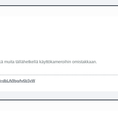
ä muita tällähetkellä käyttökameroihin omistakkaan.
?si=dbLAi9lsgAy6bSyW