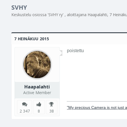
SVHY
Keskustelu osiossa '
SVHY ry
' , aloittajana
Haapalahti
,
7 Heinäk
7 HEINÄKUU 2015
poistettu
Haapalahti
Active Member
"My precious Camera is not just a
2 347
8
38