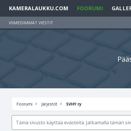
KAMERALAUKKU.COM
FOORUMI
GALLE
VIIMEISIMMÄT VIESTIT
Pääs
Foorumi
Järjestöt
SVHY ry
Tämä sivusto käyttää evästeitä. Jatkamalla tämän s