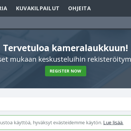
RIA
KUVAKILPAILUT
OHJEITA
Tervetuloa kameralaukkuun!
et mukaan keskusteluihin rekisteröitym
REGISTER NOW
ivustoa käyttöä, hyväksyt evästeidemme käytön.
Lue lisää.