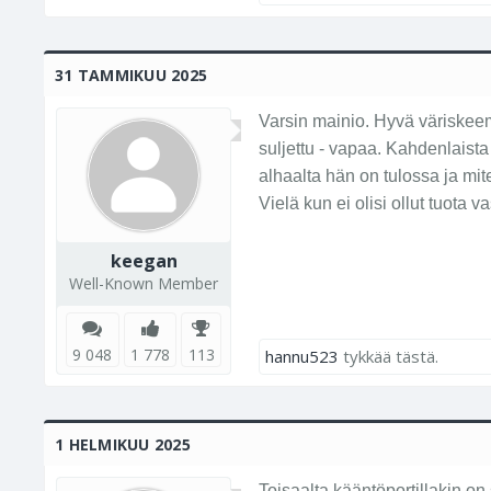
31 TAMMIKUU 2025
Varsin mainio. Hyvä väriskeem
suljettu - vapaa. Kahdenlaista
alhaalta hän on tulossa ja mi
Vielä kun ei olisi ollut tuota
keegan
Well-Known Member
9 048
1 778
113
hannu523
tykkää tästä.
1 HELMIKUU 2025
Toisaalta kääntöportillakin o