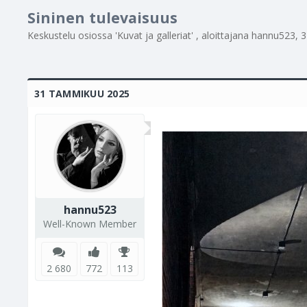
Sininen tulevaisuus
Keskustelu osiossa '
Kuvat ja galleriat
' , aloittajana
hannu523
,
3
31 TAMMIKUU 2025
hannu523
Well-Known Member
2 680
772
113