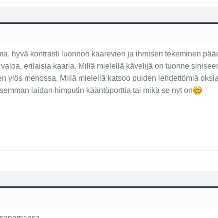
a, hyvä kontrasti luonnon kaarevien ja ihmisen tekeminen pääos
 valoa, erilaisia kaaria. Millä mielellä kävelijä on tuonne sinis
ten ylös menossa. Millä mielellä katsoo puiden lehdettömiä oksi
 vasemman laidan himputin kääntöporttia tai mikä se nyt on
n sanomansa.