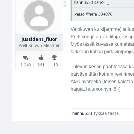
hannu523 sanoi:
↑
katso liitettä 304076
Valokuvan kulkija(mme) tallus
Porttikongit on välitiloja, si
jussident_fluor
Myös tässä kuvassa kumahtaa 
Well-Known Member
tarkkaan kattoa piirtävin/projis
1 240
661
113
Tulevan kesän paahteessa kivi
päiväseltään koirain reviirime
Äkki-pyöreellä (toisen kaistan 
hajuja, huumorihymiö,-)
hannu523
tykkää tästä.