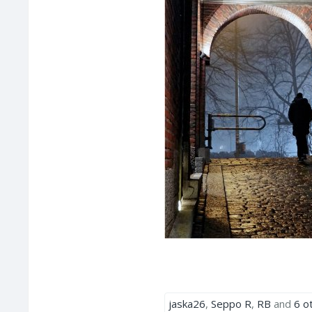
jaska26
,
Seppo R
,
RB
and
6 o