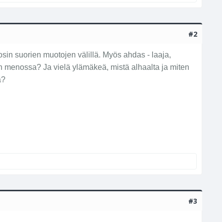
#2
in suorien muotojen välillä. Myös ahdas - laaja,
een menossa? Ja vielä ylämäkeä, mistä alhaalta ja miten
a?
#3