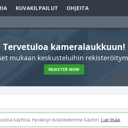
RIA
KUVAKILPAILUT
OHJEITA
Tervetuloa kameralaukkuun!
et mukaan keskusteluihin rekisteröitym
REGISTER NOW
ivustoa käyttöä, hyväksyt evästeidemme käytön.
Lue lisää.