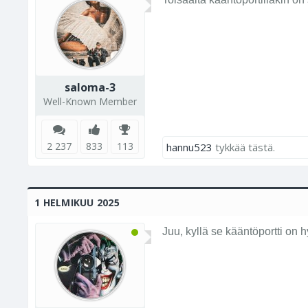
saloma-3
Well-Known Member
2 237
833
113
hannu523
tykkää tästä.
1 HELMIKUU 2025
Juu, kyllä se kääntöportti on h