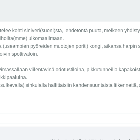
telee kohti siniveri(suoni)stä, lehdetöntä puuta, melkeen yhdist
säpihoilta(mme) ulkomaailmaan.
(useampien pyöreiden muotojen portti) kongi, aikansa harpin 
oivin spottivaloin.
massallaan viilentävinä odotustiloina, pikkutunneilla kapakois
rkkipaaluina.
sulkevalla) sinkulalla hallittaisiin kahdensuuntaista liikennettä, 