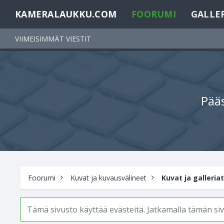
KAMERALAUKKU.COM
FOORUMI
GALLE
VIIMEISIMMÄT VIESTIT
Pääs
Foorumi
Kuvat ja kuvausvälineet
Kuvat ja galleriat
Tämä sivusto käyttää evästeitä. Jatkamalla tämän s