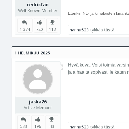
cedricfan
Well-Known Member
Etenkin NL- ja kiinalaisten kinari
1 374
720
113
hannu523
tykkää tästä.
1 HELMIKUU 2025
Hyvä kuva. Voisi toimia varsin
ja alhaalta sopivasti leikaten
jaska26
Active Member
533
196
43
hannu523
tykkää tästä.