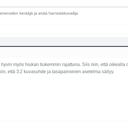
kameroiden kerääjä ja enää harrastekuvailija
 hyvin myös hiukan tiukemmin rajattuna. Siis niin, että oikealla
 niin, että 3:2 kuvasuhde ja tasapainoinen asetelma säilyy.