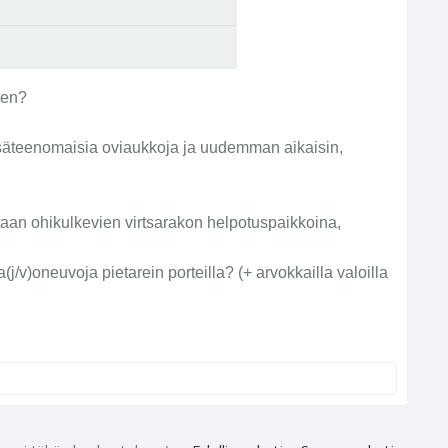
yen?
säteenomaisia oviaukkoja ja uudemman aikaisin,
taan ohikulkevien virtsarakon helpotuspaikkoina,
a(j/v)oneuvoja pietarein porteilla? (+ arvokkailla valoilla