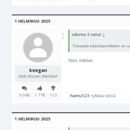
1 HELMIKUU 2025
saloma-3 sanoi:
↑
Toisaalta kääntöportillakin on
Niin, miksei.
keegan
Well-Known Member
9 048
1 778
113
hannu523
tykkää tästä.
1 HELMIKUU 2025