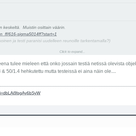
n keskeltä. Muistin osittain väärin.
on_ff/616-sigma5014ff?start=1
oinen ja testi paranisi uudelleen reunoille tarkentamalla?)
Click to expand...
n_ff/441-nikkor_afs_50_14_ff?start=1
ena tulee mieleen että onko jossain testiä netissä olevista objek
 50/1.4 hehkutettu mutta testeissä ei aina näin ole....
?si=dbLAi9lsgAy6bSyW