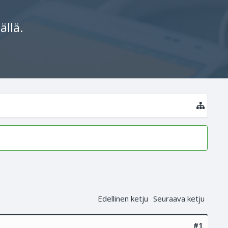
ällä.
Edellinen ketju
Seuraava ketju
#1