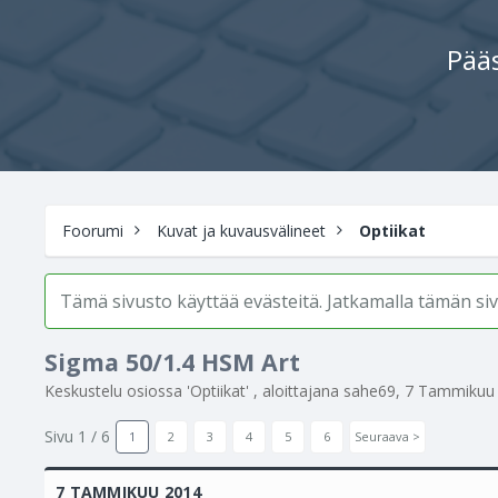
Pääs
Foorumi
Kuvat ja kuvausvälineet
Optiikat
Tämä sivusto käyttää evästeitä. Jatkamalla tämän s
Sigma 50/1.4 HSM Art
Keskustelu osiossa '
Optiikat
' , aloittajana
sahe69
,
7 Tammikuu
Sivu 1 / 6
1
2
3
4
5
6
Seuraava >
7 TAMMIKUU 2014