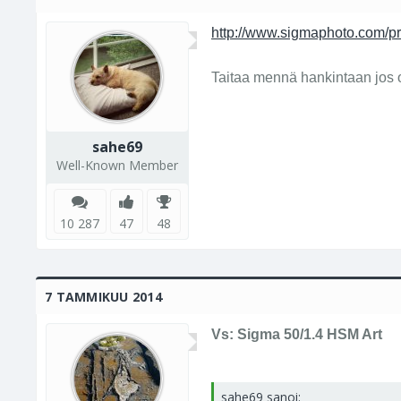
http://www.sigmaphoto.com/p
Taitaa mennä hankintaan jos o
sahe69
Well-Known Member
10 287
47
48
7 TAMMIKUU 2014
Vs: Sigma 50/1.4 HSM Art
sahe69 sanoi: