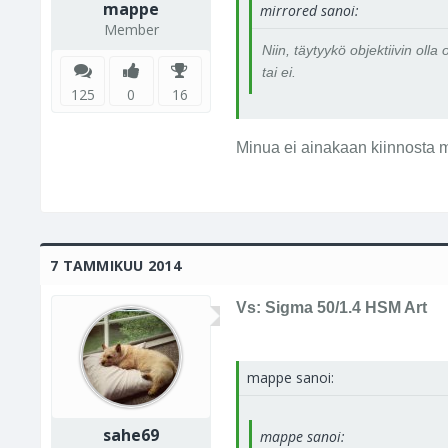
mappe
mirrored sanoi:
Member
Niin, täytyykö objektiivin oll
tai ei.
125
0
16
Minua ei ainakaan kiinnosta m
7 TAMMIKUU 2014
Vs: Sigma 50/1.4 HSM Art
mappe sanoi:
sahe69
mappe sanoi: