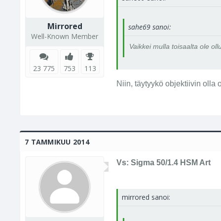
Mirrored
sahe69 sanoi:
Well-Known Member
Vaikkei mulla toisaalta ole ol
23 775
753
113
Niin, täytyykö objektiivin olla
7 TAMMIKUU 2014
Vs: Sigma 50/1.4 HSM Art
mirrored sanoi: