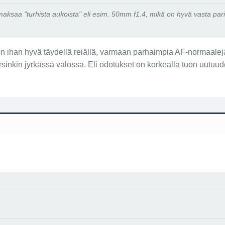
maksaa "turhista aukoista" eli esim. 50mm f1.4, mikä on hyvä vasta pa
n ihan hyvä täydellä reiällä, varmaan parhaimpia AF-normaaleja 
inkin jyrkässä valossa. Eli odotukset on korkealla tuon uutuud