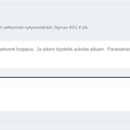
lut valittamista nykyisestäkään Sigman 50/1.4:stä.
 optisesti huippua. Ja oikein täydeltä aukolta alkaen. Parastahan s