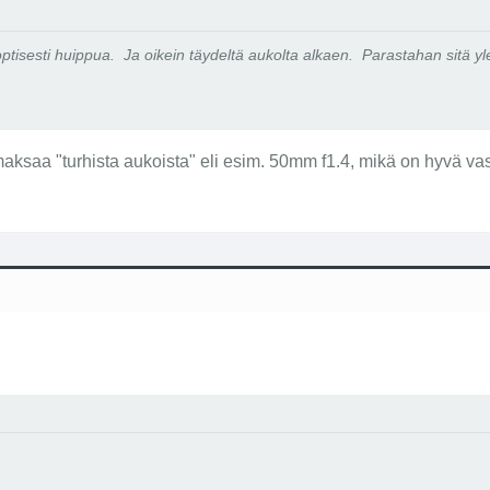
a optisesti huippua. Ja oikein täydeltä aukolta alkaen. Parastahan sitä yle
aksaa "turhista aukoista" eli esim. 50mm f1.4, mikä on hyvä v