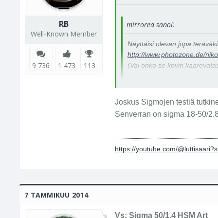
RB
mirrored sanoi:
Well-Known Member
Näyttäisi olevan jopa teräväki
http://www.photozone.de/nik
9 736
1 473
113
(Vai onko se kovin kaarevatas
Verrokiksi Nikkor
http://www.photozone.de/niko
Joskus Sigmojen testiä tutkine
Senverran on sigma 18-50/2.8 &
https://youtube.com/@luttisaari
7 TAMMIKUU 2014
Vs: Sigma 50/1.4 HSM Art