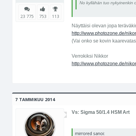
No kyllähän tuo nykyinenkin o
23 775
753
113
Näyttäisi olevan jopa teräväki
http://www.photozone.de/niko
(Vai onko se kovin kaarevataso
Verrokiksi Nikkor
http://www.photozone.de/niko
7 TAMMIKUU 2014
Vs: Sigma 50/1.4 HSM Art
mirrored sanoi: