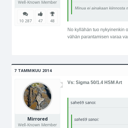
Well-Known Member
Minua ei ainakaan kiinnosta 
10 287
47
48
No kyllähän tuo nykyinenkin o
vähän parantamisen varaa vars
7 TAMMIKUU 2014
Vs: Sigma 50/1.4 HSM Art
sahe69 sanoi:
Mirrored
sahe69 sanoi:
Well-Known Member