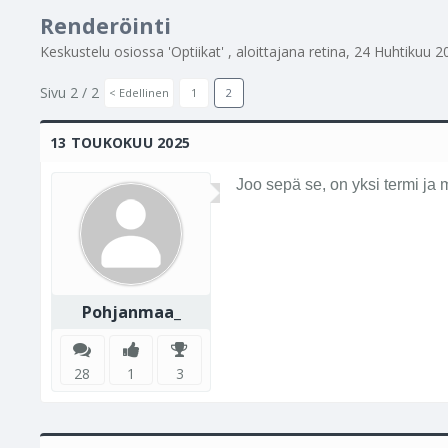
Renderöinti
Keskustelu osiossa '
Optiikat
' , aloittajana
retina
,
24 Huhtikuu 2
Sivu 2 / 2
< Edellinen
1
2
13 TOUKOKUU 2025
Joo sepä se, on yksi termi ja
Pohjanmaa_
28
1
3