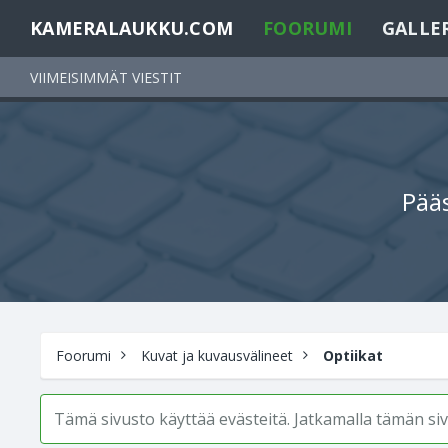
KAMERALAUKKU.COM
FOORUMI
GALLE
VIIMEISIMMÄT VIESTIT
Pääs
Foorumi
Kuvat ja kuvausvälineet
Optiikat
Tämä sivusto käyttää evästeitä. Jatkamalla tämän s