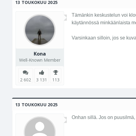
13 TOUKOKUU 2025
Tämänkin keskustelun voi klou
käytännössä minkäänlaista me
Varsinkaan silloin, jos se kuv
Kona
Well-Known Member
2 602
3 131
113
13 TOUKOKUU 2025
Onhan sillä. Jos on puusilmä, 