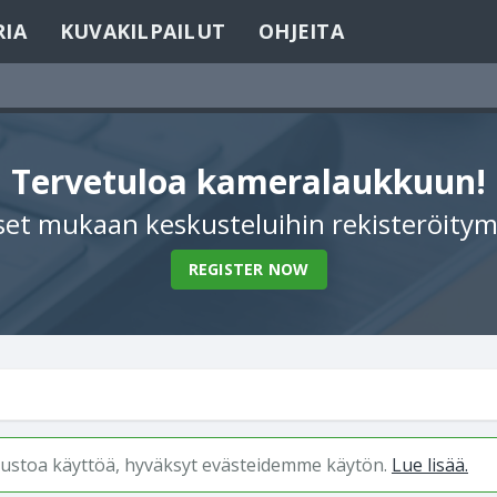
RIA
KUVAKILPAILUT
OHJEITA
Tervetuloa kameralaukkuun!
et mukaan keskusteluihin rekisteröitym
REGISTER NOW
ivustoa käyttöä, hyväksyt evästeidemme käytön.
Lue lisää.