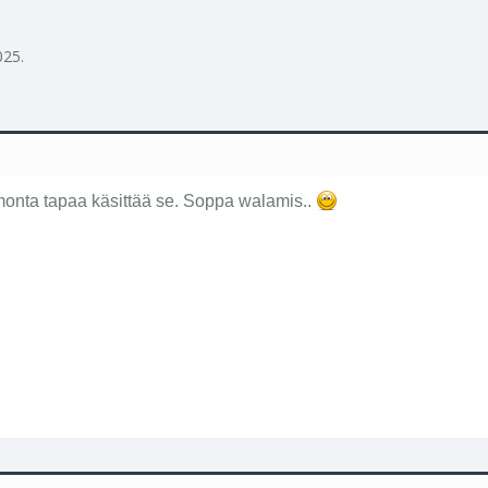
025
.
 monta tapaa käsittää se. Soppa walamis..