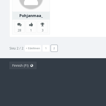
Pohjanmaa_
28
1
3
Sivu 2 / 2
< Edellinen
1
2
Finnish (FI)