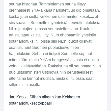
seuraa historiaa. Tamminiemen sauna liittyy
olennaisesti YYA-aikana harjoitettuun diplomatiaan,
koska juuri siellä Kekkonen useimmiten kuset..... äh,
siis saavutti Suomelle myönteisiä neuvottelutuloksia
NL:n johtajien kanssa seurustellessaan. Kuuluisin
näistä tapauksista liittyi NL:n ehdottamiin yhteisiin
sotaharjoituksiin, joissa siis NL:n joukot olisivat
osallistuneet Suomen puolustusvoimien
harjoituksiin. Sehän ei tietysti Suomelle sopinut
mitenkään, mutta YYA:n hengessä asiasta ei oikein
voinut kieltäytyäkään. Ratkaisuna oli saunottaa NL:n
puolustusministeri Ustinovia niin perusteellisesti,
ettei tämä tainnut muistaa, mistä oli tulossa, saati
sitten millä asialla.
Jari Korkki: Siihen aikaan kun Kekkonen
sotaharjoitukset torppasi