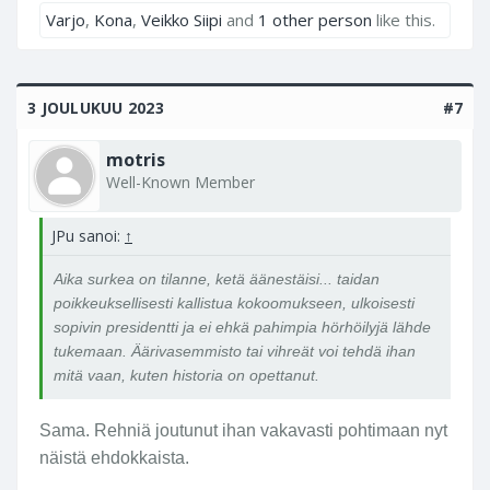
Varjo
,
Kona
,
Veikko Siipi
and
1 other person
like this.
3 JOULUKUU 2023
#7
motris
Well-Known Member
JPu sanoi:
↑
Aika surkea on tilanne, ketä äänestäisi... taidan
poikkeuksellisesti kallistua kokoomukseen, ulkoisesti
sopivin presidentti ja ei ehkä pahimpia hörhöilyjä lähde
tukemaan. Äärivasemmisto tai vihreät voi tehdä ihan
mitä vaan, kuten historia on opettanut.
Sama. Rehniä joutunut ihan vakavasti pohtimaan nyt
näistä ehdokkaista.