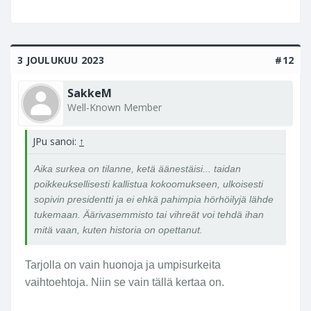
3 JOULUKUU 2023
#12
SakkeM
Well-Known Member
JPu sanoi:
↑
Aika surkea on tilanne, ketä äänestäisi... taidan
poikkeuksellisesti kallistua kokoomukseen, ulkoisesti
sopivin presidentti ja ei ehkä pahimpia hörhöilyjä lähde
tukemaan. Äärivasemmisto tai vihreät voi tehdä ihan
mitä vaan, kuten historia on opettanut.
Tarjolla on vain huonoja ja umpisurkeita
vaihtoehtoja. Niin se vain tällä kertaa on.