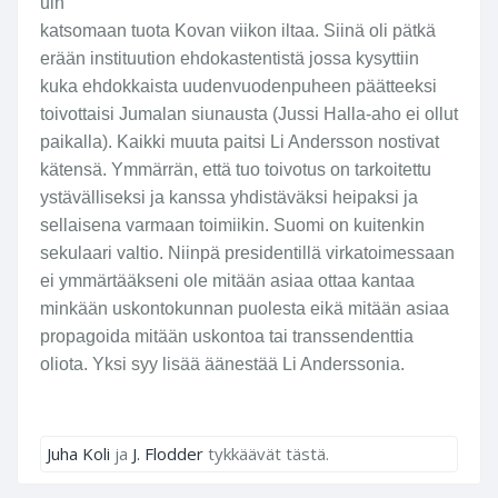
uin
katsomaan tuota Kovan viikon iltaa. Siinä oli pätkä
erään instituution ehdokastentistä jossa kysyttiin
kuka ehdokkaista uudenvuodenpuheen päätteeksi
toivottaisi Jumalan siunausta (Jussi Halla-aho ei ollut
paikalla). Kaikki muuta paitsi Li Andersson nostivat
kätensä. Ymmärrän, että tuo toivotus on tarkoitettu
ystävälliseksi ja kanssa yhdistäväksi heipaksi ja
sellaisena varmaan toimiikin. Suomi on kuitenkin
sekulaari valtio. Niinpä presidentillä virkatoimessaan
ei ymmärtääkseni ole mitään asiaa ottaa kantaa
minkään uskontokunnan puolesta eikä mitään asiaa
propagoida mitään uskontoa tai transsendenttia
oliota. Yksi syy lisää äänestää Li Anderssonia.
Juha Koli
ja
J. Flodder
tykkäävät tästä.