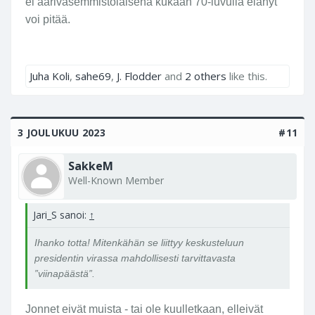
ei äärivasemmistolaisena kukaan 70-luvulla elänyt
voi pitää.
Juha Koli
,
sahe69
,
J. Flodder
and
2 others
like this.
3 JOULUKUU 2023
#11
SakkeM
Well-Known Member
Jari_S sanoi:
↑
Ihanko totta! Mitenkähän se liittyy keskusteluun
presidentin virassa mahdollisesti tarvittavasta
”viinapäästä”.
Jonnet eivät muista - tai ole kuulletkaan, elleivät