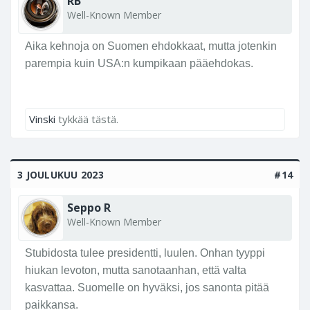
RB
Well-Known Member
Aika kehnoja on Suomen ehdokkaat, mutta jotenkin
parempia kuin USA:n kumpikaan pääehdokas.
Vinski
tykkää tästä.
3 JOULUKUU 2023
#14
Seppo R
Well-Known Member
Stubidosta tulee presidentti, luulen. Onhan tyyppi
hiukan levoton, mutta sanotaanhan, että valta
kasvattaa. Suomelle on hyväksi, jos sanonta pitää
paikkansa.