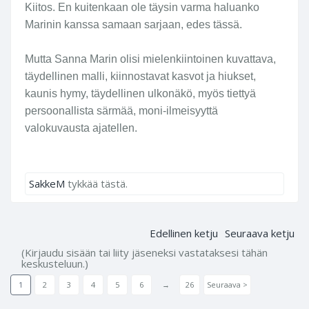
Kiitos. En kuitenkaan ole täysin varma haluanko
Marinin kanssa samaan sarjaan, edes tässä.
Mutta Sanna Marin olisi mielenkiintoinen kuvattava,
täydellinen malli, kiinnostavat kasvot ja hiukset,
kaunis hymy, täydellinen ulkonäkö, myös tiettyä
persoonallista särmää, moni-ilmeisyyttä
valokuvausta ajatellen.
SakkeM
tykkää tästä.
Edellinen ketju
Seuraava ketju
(Kirjaudu sisään tai liity jäseneksi vastataksesi tähän
keskusteluun.)
1
2
3
4
5
6
→
26
Seuraava >