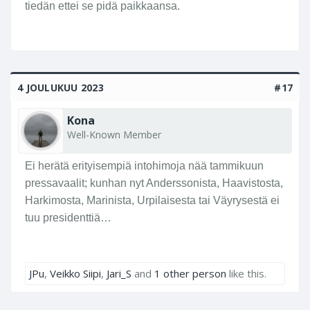
tiedän ettei se pidä paikkaansa.
4 JOULUKUU 2023
#17
Kona
Well-Known Member
Ei herätä erityisempiä intohimoja nää tammikuun
pressavaalit; kunhan nyt Anderssonista, Haavistosta,
Harkimosta, Marinista, Urpilaisesta tai Väyrysestä ei
tuu presidenttiä…
JPu
,
Veikko Siipi
,
Jari_S
and
1 other person
like this.