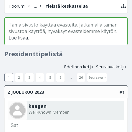
Foorumi
...
Yleistä keskustelua
Tämä sivusto käyttää evästeitä. Jatkamalla tämän
sivustoa käyttöä, hyväksyt evästeidemme käytön.
Lue lisää.
Presidenttipelistä
Edellinen ketju
Seuraava ketju
1
2
3
4
5
6
→
26
Seuraava >
2 JOULUKUU 2023
#1
keegan
Well-Known Member
Sat