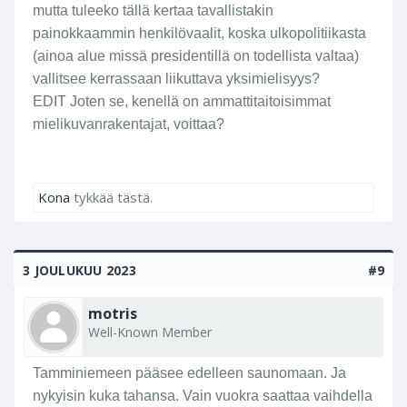
mutta tuleeko tällä kertaa tavallistakin
painokkaammin henkilövaalit, koska ulkopolitiikasta
(ainoa alue missä presidentillä on todellista valtaa)
vallitsee kerrassaan liikuttava yksimielisyys?
EDIT Joten se, kenellä on ammattitaitoisimmat
mielikuvanrakentajat, voittaa?
Kona
tykkää tästä.
3 JOULUKUU 2023
#9
motris
Well-Known Member
Tamminiemeen pääsee edelleen saunomaan. Ja
nykyisin kuka tahansa. Vain vuokra saattaa vaihdella