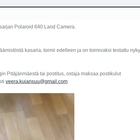
sarjan Polaroid 640 Land Camera.
istöstä kasaria, toimii edelleen ja on toimivaksi testattu nyk
in Pitäjänmäestä tai postitus, ostaja maksaa postikulut
sti
veera.kujansuu@gmail.com