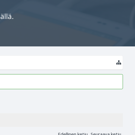
ällä.
Edellinen ketju
Seuraava ketju