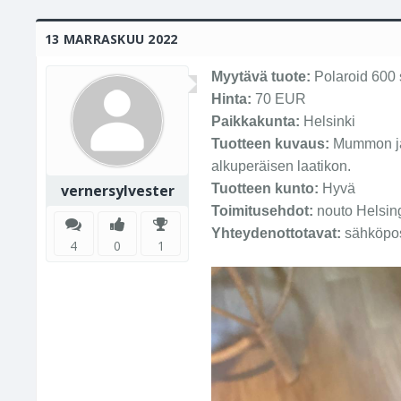
13 MARRASKUU 2022
Myytävä tuote:
Polaroid 600 
Hinta:
70 EUR
Paikkakunta:
Helsinki
Tuotteen kuvaus:
Mummon jääm
alkuperäisen laatikon.
vernersylvester
Tuotteen kunto:
Hyvä
Toimitusehdot:
nouto Helsing
Yhteydenottotavat:
sähköpo
4
0
1