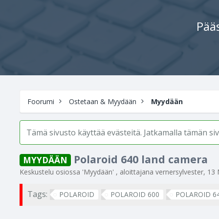
Pääs
Foorumi
Ostetaan & Myydään
Myydään
Tämä sivusto käyttää evästeitä. Jatkamalla tämän s
Polaroid 640 land camera
MYYDÄÄN
Keskustelu osiossa '
Myydään
' , aloittajana
vernersylvester
,
13 
Tags:
POLAROID
POLAROID 600
POLAROID 6