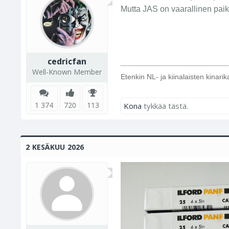
Mutta JAS on vaarallinen paik
cedricfan
Well-Known Member
Etenkin NL- ja kiinalaisten kinari
1 374
720
113
Kona
tykkää tästä.
2 KESÄKUU 2026