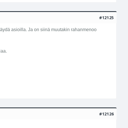
#12125
käydä asioilla. Ja on siinä muutakin rahanmenoo
iaa.
#12126