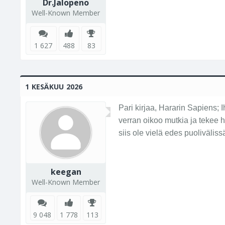
Dr.Jalopeno
Well-Known Member
1 627
488
83
1 KESÄKUU 2026
Pari kirjaa, Hararin Sapiens; 
verran oikoo mutkia ja tekee h
siis ole vielä edes puolivälis
keegan
Well-Known Member
9 048
1 778
113