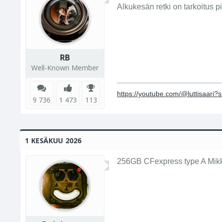
Alkukesän retki on tarkoitus pi
RB
Well-Known Member
https://youtube.com/@luttisaari
9 736
1 473
113
1 KESÄKUU 2026
256GB CFexpress type A Mikkel