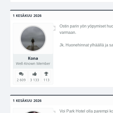
1 KESÄKUU 2026
Ostin parin yön yöpymiset huo
varmaan.
Jk. Huonehinnat ylhäällä ja s
Kona
Well-Known Member
2 609
3 133
113
1 KESÄKUU 2026
Voi Park Hotel olla parempi k