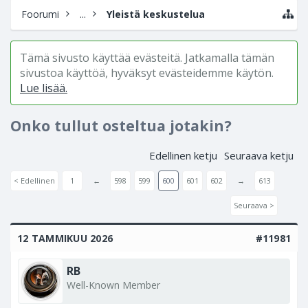
Foorumi
...
Yleistä keskustelua
Tämä sivusto käyttää evästeitä. Jatkamalla tämän
sivustoa käyttöä, hyväksyt evästeidemme käytön.
Lue lisää.
Onko tullut osteltua jotakin?
Edellinen ketju
Seuraava ketju
< Edellinen
1
←
598
599
600
601
602
→
613
Seuraava >
12 TAMMIKUU 2026
#11981
RB
Well-Known Member