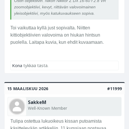
Ostin objektiivin. Nikon Nikkor Z DX 16-60 f 2.8 VR
zoomobjektiivi, kevyt, riittävän valovoimainen
yleisobjektiivi, myös katukuvaukseen sopiva.
Toi vaikuttaa kyllä just sopivalta. Niitten
kittiobjektiivien valovoima on hiukan hintsun
puolella. Laitapa kuvia, kun ehdit kuvaamaan.
Kona
tykkää tästä.
15 MAALISKUU 2026
#11999
SakkeM
Well-Known Member
Tulipa ostettua lukuoikeus kissan putoamista
käsittelevään artikkeliin. 11 kurssiaan nostavaa