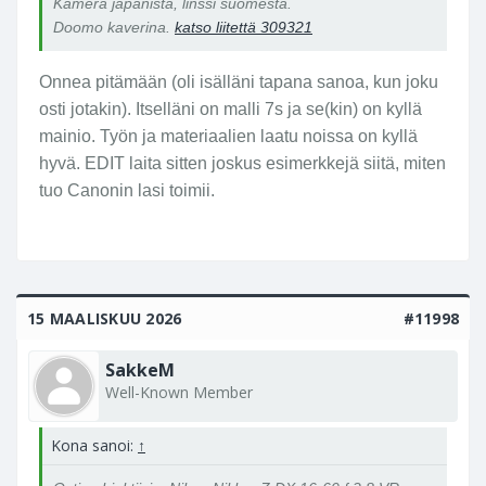
Kamera japanista, linssi suomesta.
Doomo kaverina.
katso liitettä 309321
Onnea pitämään (oli isälläni tapana sanoa, kun joku
osti jotakin). Itselläni on malli 7s ja se(kin) on kyllä
mainio. Työn ja materiaalien laatu noissa on kyllä
hyvä. EDIT laita sitten joskus esimerkkejä siitä, miten
tuo Canonin lasi toimii.
15 MAALISKUU 2026
#11998
SakkeM
Well-Known Member
Kona sanoi:
↑