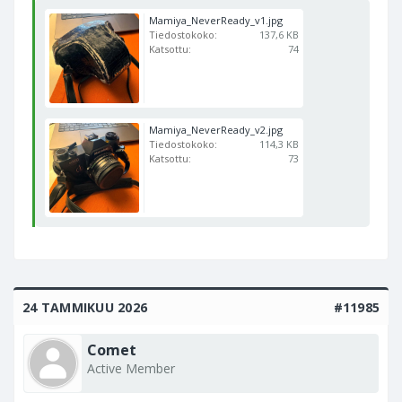
Mamiya_NeverReady_v1.jpg
Tiedostokoko:
137,6 KB
Katsottu:
74
Mamiya_NeverReady_v2.jpg
Tiedostokoko:
114,3 KB
Katsottu:
73
24 TAMMIKUU 2026
#11985
Comet
Active Member