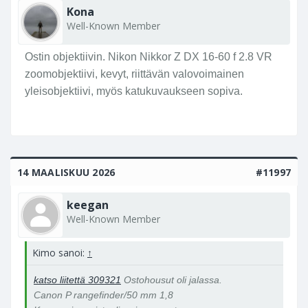
Kona
Well-Known Member
Ostin objektiivin. Nikon Nikkor Z DX 16-60 f 2.8 VR
zoomobjektiivi, kevyt, riittävän valovoimainen
yleisobjektiivi, myös katukuvaukseen sopiva.
14 MAALISKUU 2026
#11997
keegan
Well-Known Member
Kimo sanoi:
↑
katso liitettä 309321
Ostohousut oli jalassa.
Canon P rangefinder/50 mm 1,8