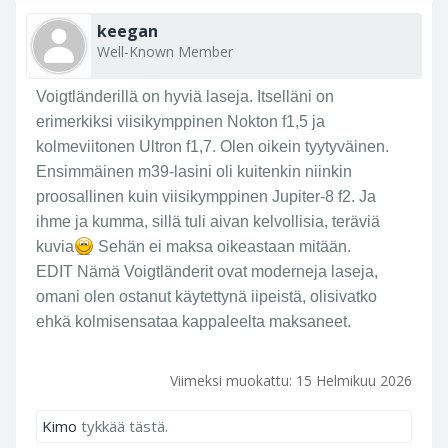
keegan
Well-Known Member
Voigtländerillä on hyviä laseja. Itselläni on
erimerkiksi viisikymppinen Nokton f1,5 ja
kolmeviitonen Ultron f1,7. Olen oikein tyytyväinen.
Ensimmäinen m39-lasini oli kuitenkin niinkin
proosallinen kuin viisikymppinen Jupiter-8 f2. Ja
ihme ja kumma, sillä tuli aivan kelvollisia, teräviä
kuvia
Sehän ei maksa oikeastaan mitään.
EDIT Nämä Voigtländerit ovat moderneja laseja,
omani olen ostanut käytettynä iipeistä, olisivatko
ehkä kolmisensataa kappaleelta maksaneet.
Viimeksi muokattu:
15 Helmikuu 2026
Kimo
tykkää tästä.