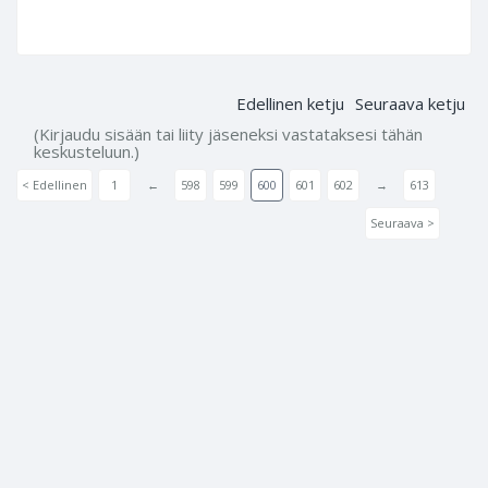
Edellinen ketju
Seuraava ketju
(Kirjaudu sisään tai liity jäseneksi vastataksesi tähän
keskusteluun.)
< Edellinen
1
←
598
599
600
601
602
→
613
Seuraava >