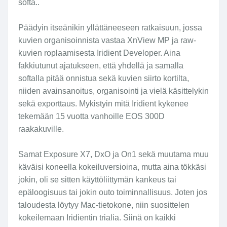
softa..
Päädyin itseänikin yllättäneeseen ratkaisuun, jossa
kuvien organisoinnista vastaa XnView MP ja raw-
kuvien roplaamisesta Iridient Developer. Aina
fakkiutunut ajatukseen, että yhdellä ja samalla
softalla pitää onnistua sekä kuvien siirto kortilta,
niiden avainsanoitus, organisointi ja vielä käsittelykin
sekä exporttaus. Mykistyin mitä Iridient kykenee
tekemään 15 vuotta vanhoille EOS 300D
raakakuville.
Samat Exposure X7, DxO ja On1 sekä muutama muu
käväisi koneella kokeiluversioina, mutta aina tökkäsi
jokin, oli se sitten käyttöliittymän kankeus tai
epäloogisuus tai jokin outo toiminnallisuus. Joten jos
taloudesta löytyy Mac-tietokone, niin suosittelen
kokeilemaan Iridientin trialia. Siinä on kaikki