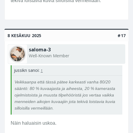
tekivä loistavia kuvia silloisilla vermeillään.
8 KESÄKUU 2025
#17
saloma-3
Well-Known Member
jussikn sanoi:
↑
Veikkaanpa että tässä pätee karkeasti vanha 80/20
sääntö: 80 % kuvaajasta ja aiheesta, 20 % kamerasta
ojelmistoista ja muusta tilpehööristä jos vertaa vaikka
menneiden aikojen kuvaajiin jota tekivä loistavia kuvia
silloisilla vermeillään.
Näin haluaisin uskoa.