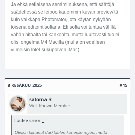
Ja ehkä sellaisena semimiinuksena, että säätöjä
säädellessä se leipoo kauemmin kuvan preview'tä
kuin vaikkapa Photomator, jota käytän nykyään
toisena editointisoftana. Eli softa voi tuntua välillä
vähän hitaalta tai kankealta, mutta luultavasti tuo ei
olisi ongelma M4 Macilla (mulla on edelleen
viimeisin Intel-sukupolven iMac)
8 KESÄKUU 2025
#15
saloma-3
Well-Known Member
Loufee sanoi:
↑
Olinkin laittanut darktablen koneelle myös, mutta