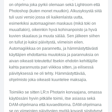
on ohjelma joka pyrkii olemaan sekä Lightroom että
Photoshop (kuten monet muutkin). Alkusyksystä siitä
tuli uusi versio jossa oli kaikenlaista uutta,
esimerkiksi automaaginen maskaus (mikä toki on
muuallakin), oikeinkin hyvä kohinanpoisto ja hyvä
kuvien skaalaus ja muuta sälää. Sen jälkeen siihen
on tullut jo kaksi päivitystä, viimeisin eilen.
Automagiikkaa on parannettu, ja hämmästyttävästi
käyttäjien ehdottamia muutoksia ja parannuksia on
aivan oikeasti toteutettu! Itsekin ehdotin kehittäjille
kahta parannusta pari viikkoa sitten, ja eilisessä
päivityksessä ne oli tehty. Hämmästyttävää,
ohjelmisto joka oikeasti kuuntelee maksajia.
Toimiiko se sitten LR:n Photarin korvaajana, omassa
käytössäni hyvin pitkälle toimii, itse asiassa sekä
DAM-ohjelmana että kuvaeditorina. DAM-ohjelmana
se on viimeisten päivitysten myötä kovasti siistiytynyt