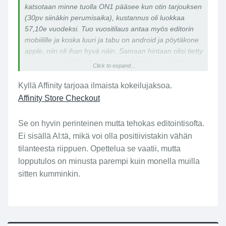
katsotaan minne tuolla ON1 pääsee kun otin tarjouksen
(30pv siinäkin perumisaika), kustannus oli luokkaa
57,10e vuodeksi. Tuo vuositilaus antaa myös editorin
mobiilille ja koska luuri ja tabu on android ja pöytäkone
apple, niin oli ihan hyvä näin. Samaan hintaan olisi tietty
saanut sen pelkän standalonen, mutta katson tällä nyt
Click to expand...
tuon puolivuotta tilannetta ja edellämainittu syy
kuitenkin hieman edesauttaa käyttöä, seurailen DxO
Kyllä Affinity tarjoaa ilmaista kokeilujaksoa.
tarjouksia syssymmällä. Affinityä kokeilin laittaa, mutta
Affinity Store Checkout
ainakin omalla kohdallani ohjelma vaati heti maksua
vaikka en ole käyttänyt tätä aiemmin, jäi siis
Se on hyvin perinteinen mutta tehokas editointisofta.
tutustumatta.
Ei sisällä AI:tä, mikä voi olla positiivistakin vähän
tilanteesta riippuen. Opettelua se vaatii, mutta
lopputulos on minusta parempi kuin monella muilla
sitten kumminkin.