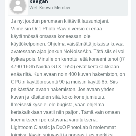
keegan
Well-Known Member
Ja nyt joudun perumaan kiittäviä lausuntojani.
Viimeisin On1 Photo Raw:n versio ei enää
käytännössä omassa koneessani ole
käyttökelpoinen. Ohjelma väistämättä jokaista kuvaa
avatessaan ajaa jonkun NoNoiseAi:n. Tätä siis ei voi
kytkeä pois. Minulle on kerrottu, että koneeni tehot (i7
4790 16Gb Nvidia GTX 1650) eivät kertakaikkiaan
enää riitä. Kun avaan noin 400 kuvan hakemiston, on
CPU:n käyttöprosentti 90 ja muistin käyttö 85. Siis
pelkästään avaan hakemiston. Jos avaan yhden
kuvan ja käsittelen sitä, koko kone jumiutuu.
Ilmeisesti kyse ei ole bugista, vaan ohjelma
kertakaikkiaan vaatii niin paljon. Tämä vain omaan
koemukseeni perustuvana varoituksena.
Lightroom Classic ja DxO PhotoLab 8 molemmat
toimivat täysin sujuvasti ja nopeasti, esimerkiksi