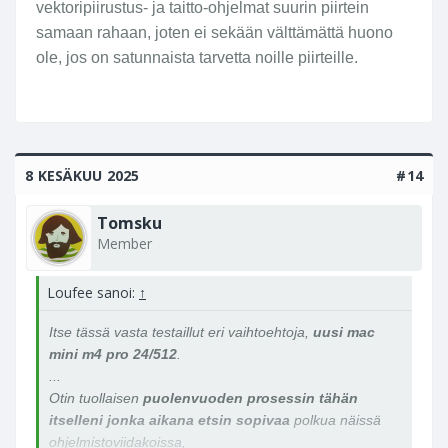
vektoripiirustus- ja taitto-ohjelmat suurin piirtein
samaan rahaan, joten ei sekään välttämättä huono
ole, jos on satunnaista tarvetta noille piirteille.
8 KESÄKUU 2025
#14
Tomsku
Member
Loufee sanoi:
↑
Itse tässä vasta testaillut eri vaihtoehtoja,
uusi mac
mini m4 pro 24/512
.
...
Otin tuollaisen
puolenvuoden prosessin tähän
itselleni jonka aikana etsin sopivaa
polkua näissä
ohjelmistoviidakoissa,