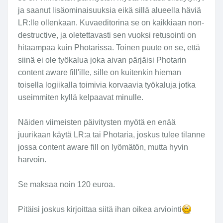
ja saanut lisäominaisuuksia eikä sillä alueella häviä
LR:lle ollenkaan. Kuvaeditorina se on kaikkiaan non-
destructive, ja oletettavasti sen vuoksi retusointi on
hitaampaa kuin Photarissa. Toinen puute on se, että
siinä ei ole työkalua joka aivan pärjäisi Photarin
content aware fill'ille, sille on kuitenkin hieman
toisella logiikalla toimivia korvaavia työkaluja jotka
useimmiten kyllä kelpaavat minulle.
Näiden viimeisten päivitysten myötä en enää
juurikaan käytä LR:a tai Photaria, joskus tulee tilanne
jossa content aware fill on lyömätön, mutta hyvin
harvoin.
Se maksaa noin 120 euroa.
Pitäisi joskus kirjoittaa siitä ihan oikea arviointi