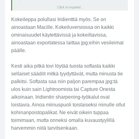
...
Click to expand...
Kokeileppa polullasi Iridienttiä myös. Se on
ainoastaan Macille. Kokeiluversiossa on kaikki
ominaisuudet käytettävissä ja kokeiltavissa,
ainoastaan exportatessa laittaa jpg:eihin vesileimat
päälle.
Kesti aika pitkä tovi löytää tuosta softasta kaikki
sellaiset säädöt mitkä tyydyttävät, mutta minusta tie
palkitsi. Softasta saa niin paljon parempaa jpg:tä
ulos kuin sain Lightroomista tai Capture Onesta
aikoinaan. Iridientin sharpening-työkalut ovat
loistavia. Ainoa miinuspuoli toistaiseksi minulle ollut
kohinanpoistopalikat. Ne eivät oikein tuppaa
toimimaan, mutta onneksi omalla kuvaustyylillä
harvemmin niitä tarvitsenkaan.