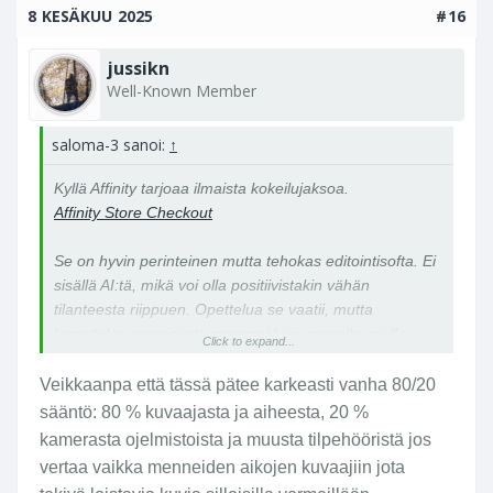
8 KESÄKUU 2025
#16
jussikn
Well-Known Member
saloma-3 sanoi:
↑
Kyllä Affinity tarjoaa ilmaista kokeilujaksoa.
Affinity Store Checkout
Se on hyvin perinteinen mutta tehokas editointisofta. Ei
sisällä AI:tä, mikä voi olla positiivistakin vähän
tilanteesta riippuen. Opettelua se vaatii, mutta
lopputulos on minusta parempi kuin monella muilla
Click to expand...
sitten kumminkin.
Veikkaanpa että tässä pätee karkeasti vanha 80/20
sääntö: 80 % kuvaajasta ja aiheesta, 20 %
kamerasta ojelmistoista ja muusta tilpehööristä jos
vertaa vaikka menneiden aikojen kuvaajiin jota