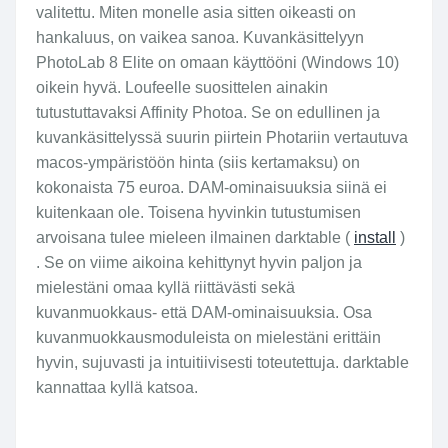
valitettu. Miten monelle asia sitten oikeasti on
hankaluus, on vaikea sanoa. Kuvankäsittelyyn
PhotoLab 8 Elite on omaan käyttööni (Windows 10)
oikein hyvä. Loufeelle suosittelen ainakin
tutustuttavaksi Affinity Photoa. Se on edullinen ja
kuvankäsittelyssä suurin piirtein Photariin vertautuva
macos-ympäristöön hinta (siis kertamaksu) on
kokonaista 75 euroa. DAM-ominaisuuksia siinä ei
kuitenkaan ole. Toisena hyvinkin tutustumisen
arvoisana tulee mieleen ilmainen darktable (
install
)
. Se on viime aikoina kehittynyt hyvin paljon ja
mielestäni omaa kyllä riittävästi sekä
kuvanmuokkaus- että DAM-ominaisuuksia. Osa
kuvanmuokkausmoduleista on mielestäni erittäin
hyvin, sujuvasti ja intuitiivisesti toteutettuja. darktable
kannattaa kyllä katsoa.