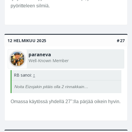
pyöritteleen silmiä.
12 HELMIKUU 2025
#27
paraneva
Well-Known Member
RB sanoi:
↑
Noita Eizojakin pitäis olla 2 rinnakkain…
Omassa käytössä yhdellä 27":lla pärjää oikein hyvin.