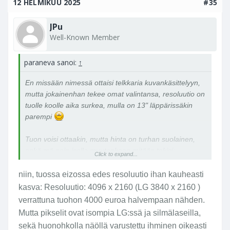
12 HELMIKUU 2025
#35
JPu
Well-Known Member
paraneva sanoi:
↑
En missään nimessä ottaisi telkkaria kuvankäsittelyyn,
mutta jokainenhan tekee omat valintansa, resoluutio on
tuolle koolle aika surkea, mulla on 13" läppärissäkin
parempi
Tuon voisi ottaakin, mutta hinta on turhan suolainen,
enkä mä noin isolla muutenkaan mitään tekisi:
Click to expand...
Eizo ColorEdge CG319X 31,1" 4K -näyttö –
Verkkokauppa.com
niin, tuossa eizossa edes resoluutio ihan kauheasti
kasva: Resoluutio: 4096 x 2160 (LG 3840 x 2160 )
verrattuna tuohon 4000 euroa halvempaan nähden.
Mutta pikselit ovat isompia LG:ssä ja silmälaseilla,
sekä huonohkolla näöllä varustettu ihminen oikeasti