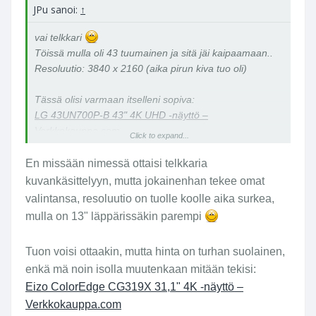
JPu sanoi:
↑
vai telkkari
Töissä mulla oli 43 tuumainen ja sitä jäi kaipaamaan..
Resoluutio: 3840 x 2160 (aika pirun kiva tuo oli)
Tässä olisi varmaan itselleni sopiva:
LG 43UN700P-B 43" 4K UHD -näyttö –
Verkkokauppa.com
Click to expand...
En missään nimessä ottaisi telkkaria
kuvankäsittelyyn, mutta jokainenhan tekee omat
valintansa, resoluutio on tuolle koolle aika surkea,
mulla on 13" läppärissäkin parempi
Tuon voisi ottaakin, mutta hinta on turhan suolainen,
enkä mä noin isolla muutenkaan mitään tekisi:
Eizo ColorEdge CG319X 31,1" 4K -näyttö –
Verkkokauppa.com