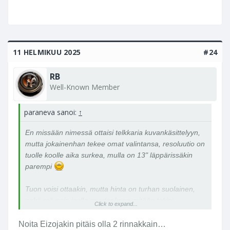
11 HELMIKUU 2025
#24
RB
Well-Known Member
paraneva sanoi:
↑
En missään nimessä ottaisi telkkaria kuvankäsittelyyn,
mutta jokainenhan tekee omat valintansa, resoluutio on
tuolle koolle aika surkea, mulla on 13" läppärissäkin
parempi
Tuon voisi ottaakin, mutta hinta on turhan suolainen,
enkä mä noin isolla muutenkaan mitään tekisi:
Click to expand...
Eizo ColorEdge CG319X 31,1" 4K -näyttö –
Verkkokauppa.com
Noita Eizojakin pitäis olla 2 rinnakkain…