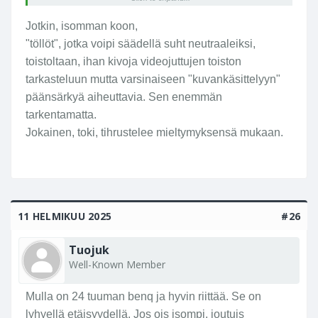
Eizo ColorEdge CG319X 31,1" 4K -näyttö –
Verkkokauppa.com
Jotkin, isomman koon,
"töllöt", jotka voipi säädellä suht neutraaleiksi,
toistoltaan, ihan kivoja videojuttujen toiston
tarkasteluun mutta varsinaiseen "kuvankäsittelyyn"
päänsärkyä aiheuttavia. Sen enemmän
tarkentamatta.
Jokainen, toki, tihrustelee mieltymyksensä mukaan.
11 HELMIKUU 2025
#26
Tuojuk
Well-Known Member
Mulla on 24 tuuman benq ja hyvin riittää. Se on
lyhyellä etäisyydellä. Jos ois isompi, joutuis