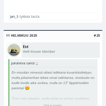
Jari_S
tykkää tästä.
11 HELMIKUU 2025
#25
Est
Well-Known Member
paraneva sanoi:
↑
En missään nimessä ottaisi telkkaria kuvankäsittelyyn,
mutta jokainenhan tekee omat valintansa, resoluutio on
tuolle koolle aika surkea, mulla on 13" läppärissäkin
parempi
Tuon voisi ottaakin, mutta hinta on turhan suolainen,
enkä mä noin isolla muutenkaan mitään tekisi:
Click to expand...