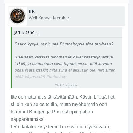
RB
Well-Known Member
Jari_S sanoi:
↑
Saako kysyä, mihin sitä Photoshop:ia aina tarvitaan?
(Itse saan kaikki tavanomaiset kuvankäsittelyt tehtyä
LR:llä, ja ainoastaan siinä tapauksessa, että kuvaan
pitää lisätä jotakin mitä siinä ei alkujaan ole, niin sitten
pitää käynnistää Photoshop.
Click to expand...
Tällaisia tarpeita tulee joskus esim. töihin liittyvissä
kuvissa, joihin pitää joskus lisätä esim. tekstejä tai jotain
Itte oon tottunut sitä käyttämään. Käytin LR:ää heti
grafiikkaa yms.).
silloin kun se esiteltiin, mutta myöhemmin oon
torennut Bridgen ja Photoshopin paljon
näppärämmäksi.
LR:n katalookisysteemit ei sovi mun työkuvaan,