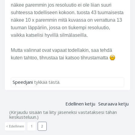
näkee paremmin jos resoluutio ei ole liian suuri
suhteessa todelliseen kokoon. tuosta 43 tuumaisesta
näkee 10 x paremmin mitä kuvassa on verrattuna 13
tuuman läppäriin, jossa on tiukempi resoluutio,
vaikka katselisi hyvillä silmälaseilla.
Mutta valinnat ovat vapaat todellakin, saa tehdä
kuten tahtoo, tihrustaa tai katsoo tihrustamatta
Speedjani
tykkää tästä.
Edellinen ketju
Seuraava ketju
(Kirjaudu sisään tai liity jäseneksi vastataksesi tähän
keskusteluun.)
< Edellinen
1
2