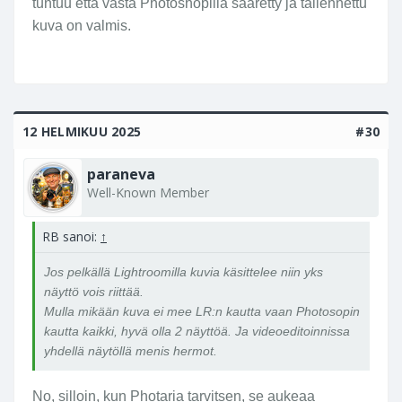
tuntuu että vasta Photoshopilla sääretty ja tallennettu
kuva on valmis.
12 HELMIKUU 2025
#30
paraneva
Well-Known Member
RB sanoi:
↑
Jos pelkällä Lightroomilla kuvia käsittelee niin yks
näyttö vois riittää.
Mulla mikään kuva ei mee LR:n kautta vaan Photosopin
kautta kaikki, hyvä olla 2 näyttöä. Ja videoeditoinnissa
yhdellä näytöllä menis hermot.
No, silloin, kun Photaria tarvitsen, se aukeaa