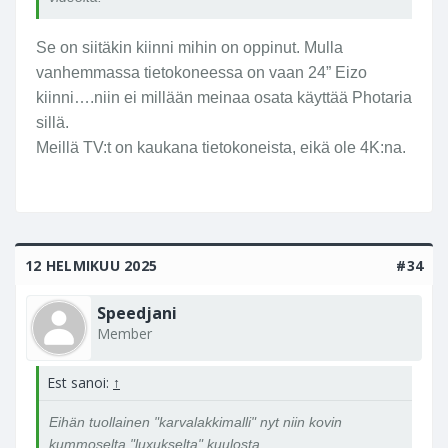
Se on siitäkin kiinni mihin on oppinut. Mulla
vanhemmassa tietokoneessa on vaan 24” Eizo
kiinni….niin ei millään meinaa osata käyttää Photaria
sillä.
Meillä TV:t on kaukana tietokoneista, eikä ole 4K:na.
12 HELMIKUU 2025
#34
Speedjani
Member
Est sanoi:
↑
Eihän tuollainen "karvalakkimalli" nyt niin kovin
kummoselta "luxukselta" kuulosta.