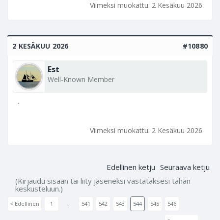
Viimeksi muokattu:
2 Kesäkuu 2026
2 KESÄKUU 2026
#10880
Est
Well-Known Member
.
Viimeksi muokattu:
2 Kesäkuu 2026
Edellinen ketju
Seuraava ketju
(Kirjaudu sisään tai liity jäseneksi vastataksesi tähän
keskusteluun.)
< Edellinen
1
←
541
542
543
544
545
546