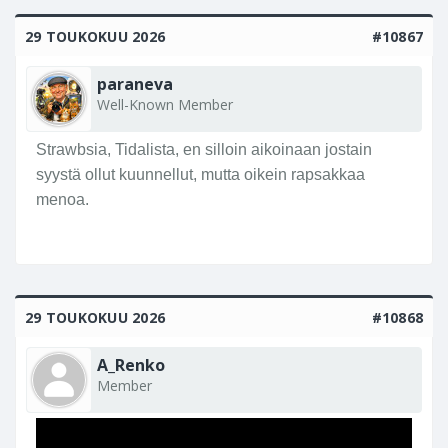
29 TOUKOKUU 2026
#10867
paraneva
Well-Known Member
Strawbsia, Tidalista, en silloin aikoinaan jostain
syystä ollut kuunnellut, mutta oikein rapsakkaa
menoa.
29 TOUKOKUU 2026
#10868
A_Renko
Member