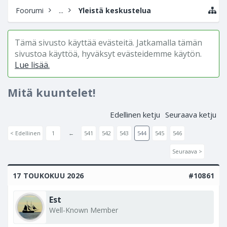
Foorumi
...
Yleistä keskustelua
Tämä sivusto käyttää evästeitä. Jatkamalla tämän
sivustoa käyttöä, hyväksyt evästeidemme käytön.
Lue lisää.
Mitä kuuntelet!
Edellinen ketju
Seuraava ketju
< Edellinen
1
←
541
542
543
544
545
546
Seuraava >
17 TOUKOKUU 2026
#10861
Est
Well-Known Member