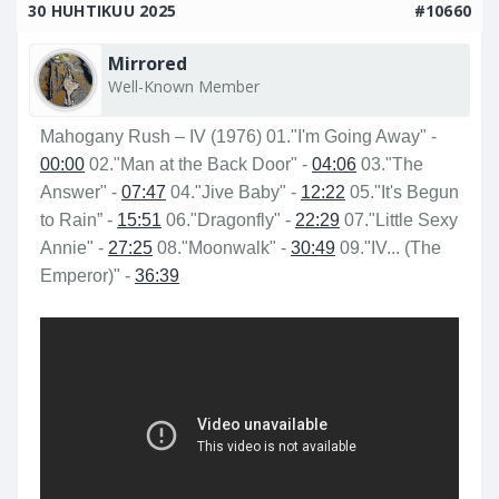
30 HUHTIKUU 2025
#10660
Mirrored
Well-Known Member
Mahogany Rush – IV (1976) 01."I'm Going Away" -
00:00
02."Man at the Back Door" -
04:06
03."The
Answer" -
07:47
04."Jive Baby" -
12:22
05."It's Begun
to Rain” -
15:51
06."Dragonfly" -
22:29
07."Little Sexy
Annie" -
27:25
08."Moonwalk" -
30:49
09."IV... (The
Emperor)" -
36:39