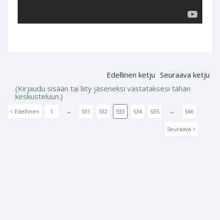
Edellinen ketju
Seuraava ketju
(Kirjaudu sisään tai liity jäseneksi vastataksesi tähän
keskusteluun.)
< Edellinen
1
←
531
532
533
534
535
→
546
Seuraava >