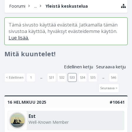
Foorumi
...
Yleistä keskustelua
Tämä sivusto käyttää evästeitä. Jatkamalla tämän
sivustoa käyttöä, hyväksyt evästeidemme käytön.
Lue lisää.
Mitä kuuntelet!
Edellinen ketju
Seuraava ketju
< Edellinen
1
←
531
532
533
534
535
→
546
Seuraava >
16 HELMIKUU 2025
#10641
Est
Well-Known Member