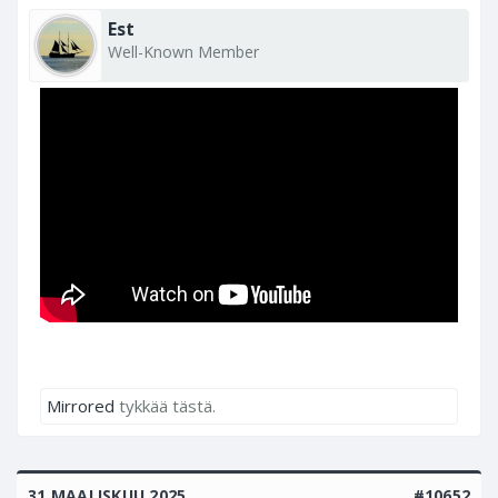
Est
Well-Known Member
Mirrored
tykkää tästä.
31 MAALISKUU 2025
#10652