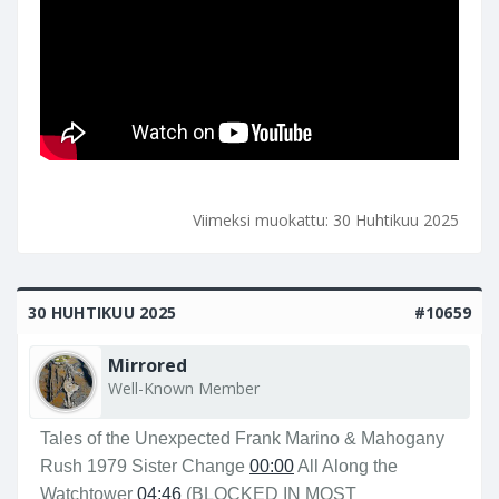
Viimeksi muokattu:
30 Huhtikuu 2025
30 HUHTIKUU 2025
#10659
Mirrored
Well-Known Member
Tales of the Unexpected Frank Marino & Mahogany
Rush 1979 Sister Change
00:00
All Along the
Watchtower
04:46
(BLOCKED IN MOST