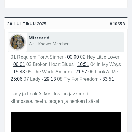
30 HUHTIKUU 2025
#10658
Mirrored
Well-Known Member
01 Requiem For A Sinner -
00:00
02 Hey Little Lover
-
06:01
03 Broken Heart Blues -
10:51
04 In My Ways
-
15:43
05 The World Anthem -
21:57
06 Look At Me -
25:06
07 Lady -
29:13
08 Try For Freedom -
33:51
Lady ja Look At Me. Jos tuo jazzpuoli
kiinnostaa..hevin, progen ja henkan lisäksi.