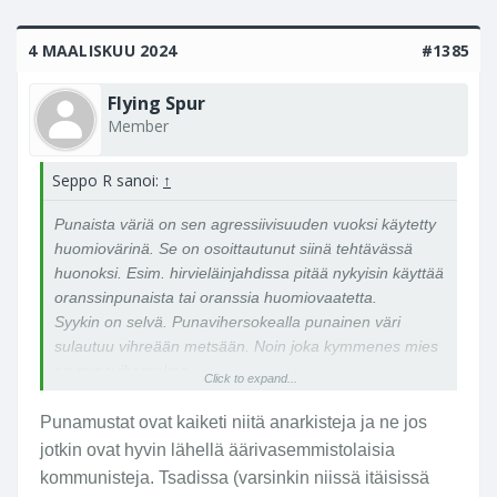
u
u
4 MAALISKUU 2024
#1385
l
u
Flying Spur
s
Member
ii
h
e
Seppo R sanoi:
↑
n
s
Punaista väriä on sen agressiivisuuden vuoksi käytetty
a
huomiovärinä. Se on osoittautunut siinä tehtävässä
k
huonoksi. Esim. hirvieläinjahdissa pitää nykyisin käyttää
k
oranssinpunaista tai oranssia huomiovaatetta.
ii
Syykin on selvä. Punavihersokealla punainen väri
n
sulautuu vihreään metsään. Noin joka kymmenes mies
.
on punavihersokea.
Click to expand...
Hämärässä punainen myös häviää nopeasti tai siis
muuttuu mustaksi. Taitaa olla sellainen käsitekin kuin
Punamustat ovat kaiketi niitä anarkisteja ja ne jos
punamusta.
jotkin ovat hyvin lähellä äärivasemmistolaisia
kommunisteja. Tsadissa (varsinkin niissä itäisissä