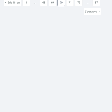
< Edellinen
1
←
68
69
70
71
72
→
87
Seuraava >