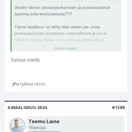
Voisiko tämän paskanjauhamisen ja puoluetaistelun
lopettaa joka keskustelusta???
Tänne laukkuun on tehty tätä varten jae, josta
paskanjauhanta poistetaan säännöllisesti ja jos ei
tällaista sontaa halua lukea, niin voi jättää ketjun
helposti väliin "Testaus & Taistelu" on sen nimi.
Click to expand...
https://foorumi.kameralaukku.com/forums/testaus-
taistelu.76/
Samaa mieltä.
JPu
tykkää tästä.
4 MAALISKUU 2024
#1389
Teemu Laine
Ylläpitäjä