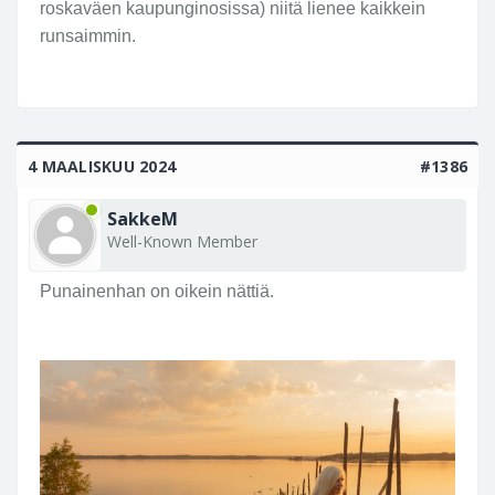
roskaväen kaupunginosissa) niitä lienee kaikkein
runsaimmin.
4 MAALISKUU 2024
#1386
SakkeM
Well-Known Member
Punainenhan on oikein nättiä.