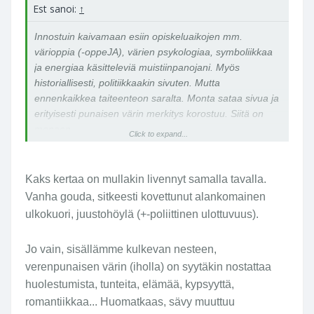
Est sanoi:
↑
Innostuin kaivamaan esiin opiskeluaikojen mm.
värioppia (-oppeJA), värien psykologiaa, symboliikkaa
ja energiaa käsitteleviä muistiinpanojani. Myös
historiallisesti, politiikkaakin sivuten. Mutta
ennenkaikkea taiteenteon saralta. Monta sataa sivua ja
erityisesti punaisen värin merkitys korostuu. Siitä on
moneen...
Click to expand...
Joskus - kun ja jos - siistiytyy keskustelu olisi mukavaa
keskustella kuviin oikeastikin liittyvistä asioista.
Kaks kertaa on mullakin livennyt samalla tavalla.
Vanha gouda, sitkeesti kovettunut alankomainen
Mutta ei erityisemmin innoita ilmapiirissä, jossa
ulkokuori, juustohöylä (+-poliittinen ulottuvuus).
omituiset negaatiot ja mollaamiset ovat voimallisesti
esillä.
Jo vain, sisällämme kulkevan nesteen,
verenpunaisen värin (iholla) on syytäkin nostattaa
Ketäpä kuvien tekoon liittyvä teoria enää
kiinostaisikaan? Tekoälyllähän ne tiedot ja taidot jo pian
huolestumista, tunteita, elämää, kypsyyttä,
voi sivuuttaa? Ja kiinnostaako edes - moniakaan - k u v
romantiikkaa... Huomatkaas, sävy muuttuu