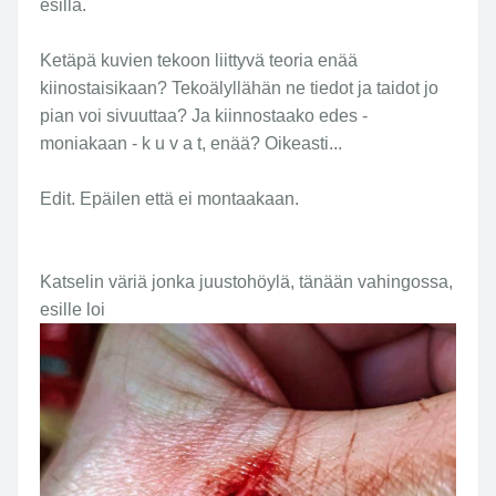
esillä.
Ketäpä kuvien tekoon liittyvä teoria enää
kiinostaisikaan? Tekoälyllähän ne tiedot ja taidot jo
pian voi sivuuttaa? Ja kiinnostaako edes -
moniakaan - k u v a t, enää? Oikeasti...
Edit. Epäilen että ei montaakaan.
Katselin väriä jonka juustohöylä, tänään vahingossa,
esille loi