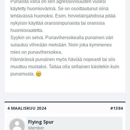
Punaista väriä on sen agressiivisuuden vuoksi
i
käytetty huomiovärinä. Se on osoittautunut siinä
k
tehtävässä huonoksi. Esim. hirvieläinjahdissa pitää
k
nykyisin käyttää oranssinpunaista tai oranssia
i
huomiovaatetta.
h
Syykin on selvä. Punavihersokealla punainen väri
e
n
sulautuu vihreään metsään. Noin joka kymmenes
k
mies on punavihersokea.
i
Hämärässä punainen myös häviää nopeasti tai siis
s
muuttuu mustaksi. Taitaa olla sellainen käsitekin kuin
t
punamusta.
ä
p
o
r
u
4 MAALISKUU 2024
#1384
k
k
a
Flying Spur
a
Member