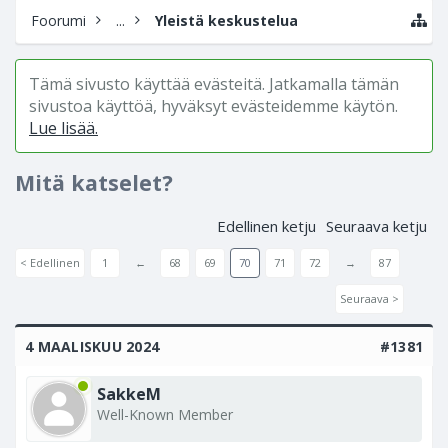
Foorumi
...
Yleistä keskustelua
Tämä sivusto käyttää evästeitä. Jatkamalla tämän
sivustoa käyttöä, hyväksyt evästeidemme käytön.
Lue lisää.
Mitä katselet?
Edellinen ketju
Seuraava ketju
< Edellinen
1
←
68
69
70
71
72
→
87
Seuraava >
4 MAALISKUU 2024
#1381
SakkeM
Well-Known Member