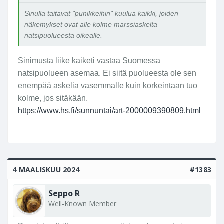
e
Sinulla taitavat "punikkeihin" kuulua kaikki, joiden
n
näkemykset ovat alle kolme marssiaskelta
e
natsipuolueesta oikealle.
m
m
ä
Sinimusta liike kaiketi vastaa Suomessa
n
natsipuolueen asemaa. Ei siitä puolueesta ole sen
t
enempää askelia vasemmalle kuin korkeintaan tuo
a
kolme, jos sitäkään.
i
https://www.hs.fi/sunnuntai/art-2000009390809.html
v
ä
h
e
m
m
4 MAALISKUU 2024
#1383
ä
n
Seppo R
p
Well-Known Member
u
n