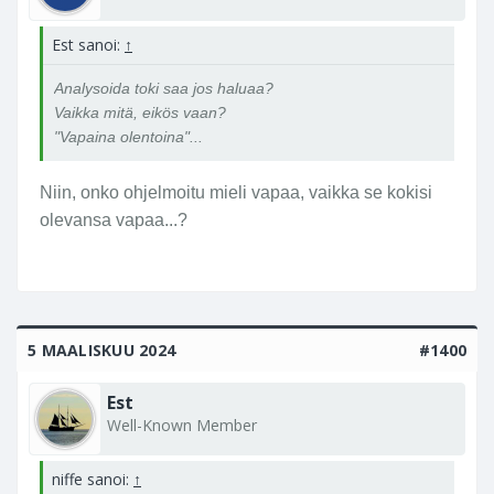
Est sanoi:
↑
Analysoida toki saa jos haluaa?
Vaikka mitä, eikös vaan?
"Vapaina olentoina"...
Niin, onko ohjelmoitu mieli vapaa, vaikka se kokisi
olevansa vapaa...?
5 MAALISKUU 2024
#1400
Est
Well-Known Member
niffe sanoi:
↑