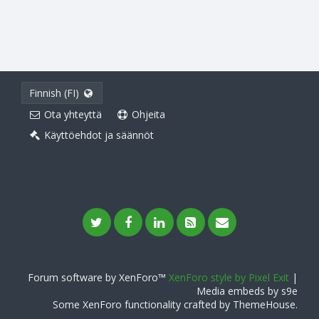
Finnish (FI)
Ota yhteyttä
Ohjeita
Käyttöehdot ja säännöt
Forum software by XenForo™
XenForo style by Pixel Exit
|
Media embeds by s9e
Some XenForo functionality crafted by
ThemeHouse
.