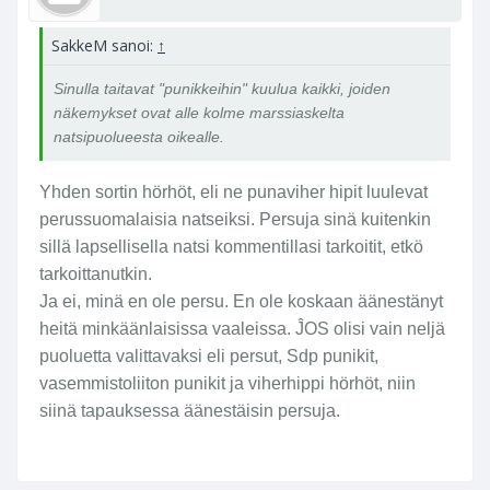
h
u
SakkeM sanoi:
↑
u
t
Sinulla taitavat "punikkeihin" kuulua kaikki, joiden
e
näkemykset ovat alle kolme marssiaskelta
l
natsipuolueesta oikealle.
e
m
Yhden sortin hörhöt, eli ne punaviher hipit luulevat
a
perussuomalaisia natseiksi. Persuja sinä kuitenkin
s
sillä lapsellisella natsi kommentillasi tarkoitit, etkö
s
tarkoittanutkin.
a
Ja ei, minä en ole persu. En ole koskaan äänestänyt
.
I
heitä minkäänlaisissa vaaleissa. ĴOS olisi vain neljä
t
puoluetta valittavaksi eli persut, Sdp punikit,
s
vasemmistoliiton punikit ja viherhippi hörhöt, niin
e
siinä tapauksessa äänestäisin persuja.
e
n
k