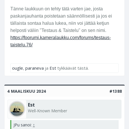
Tänne laukkuun on tehty tätä varten jae, josta
paskanjauhanta poistetaan säännöllisesti ja jos ei
tällaista sontaa halua lukea, niin voi jättää ketjun
helposti väliin "Testaus & Taistelu" on sen nimi.
https://foorumi.kameralaukku.com/forums/testaus-
taistelu.76/
ougle
,
paraneva
ja
Est
tykkäävät tästä.
4 MAALISKUU 2024
#1388
Est
Well-Known Member
JPu sanoi:
↑