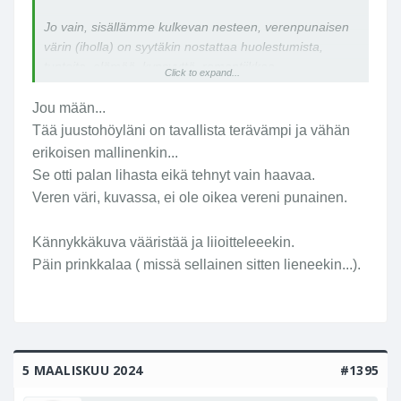
Jo vain, sisällämme kulkevan nesteen, verenpunaisen
värin (iholla) on syytäkin nostattaa huolestumista,
tunteita, elämää, kypsyyttä, romantiikkaa...
Click to expand...
Huomatkaas, sävy muuttuu positiivisemmaksi verta
vuotavan lohkeaman koon arvioinnin, ajan funktiossa,
Jou mään...
tai kaukaisten naapurimaiden kulttuureissa jopa ilman
Tää juustohöyläni on tavallista terävämpi ja vähän
funktiota? Ooh jos toisin, siniverinen oisin
erikoisen mallinenkin...
(ymmärrystään lokeroiva yhtenäiskulttuurin kasvatti)?
Se otti palan lihasta eikä tehnyt vain haavaa.
Veren väri, kuvassa, ei ole oikea vereni punainen.
Tuollaisia justohöylähaavoja on mukava kattella ja
puhallella ittekseen, _Paraneva_t parissa
Kännykkäkuva vääristää ja liioitteleeekin.
kuukaudessa,-)
Päin prinkkalaa ( missä sellainen sitten lieneekin...).
5 MAALISKUU 2024
#1395