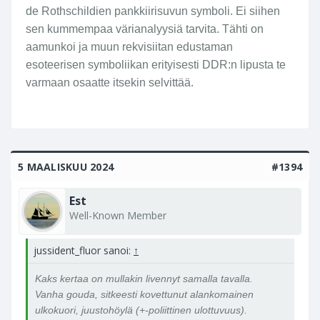
de Rothschildien pankkiirisuvun symboli. Ei siihen
sen kummempaa värianalyysiä tarvita. Tähti on
aamunkoi ja muun rekvisiitan edustaman
esoteerisen symboliikan erityisesti DDR:n lipusta te
varmaan osaatte itsekin selvittää.
5 MAALISKUU 2024
#1394
Est
Well-Known Member
jussident_fluor sanoi:
↑
Kaks kertaa on mullakin livennyt samalla tavalla.
Vanha gouda, sitkeesti kovettunut alankomainen
ulkokuori, juustohöylä (+-poliittinen ulottuvuus).