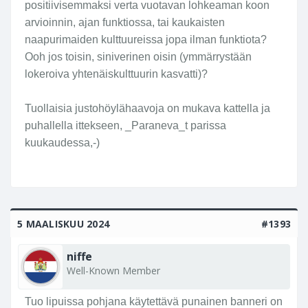
a t, enää? Oikeasti...
positiivisemmaksi verta vuotavan lohkeaman koon
arvioinnin, ajan funktiossa, tai kaukaisten
Edit. Epäilen että ei montaakaan.
naapurimaiden kulttuureissa jopa ilman funktiota?
Ooh jos toisin, siniverinen oisin (ymmärrystään
lokeroiva yhtenäiskulttuurin kasvatti)?
Katselin väriä jonka juustohöylä, tänään vahingossa,
esille loi
Tuollaisia justohöylähaavoja on mukava kattella ja
puhallella ittekseen, _Paraneva_t parissa
kuukaudessa,-)
5 MAALISKUU 2024
#1393
niffe
Well-Known Member
Tuo lipuissa pohjana käytettävä punainen banneri on