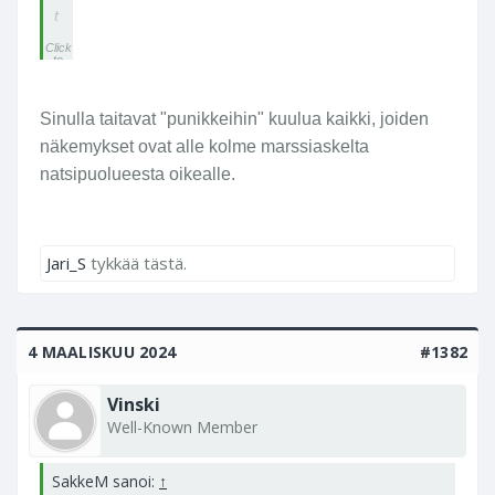
t
u
Click
to
n
expa
nd...
t
u
Sinulla taitavat "punikkeihin" kuulua kaikki, joiden
u
näkemykset ovat alle kolme marssiaskelta
o
natsipuolueesta oikealle.
l
e
v
a
Jari_S
tykkää tästä.
n
r
u
4 MAALISKUU 2024
#1382
n
s
Vinski
a
Well-Known Member
a
s
ti
SakkeM sanoi:
↑