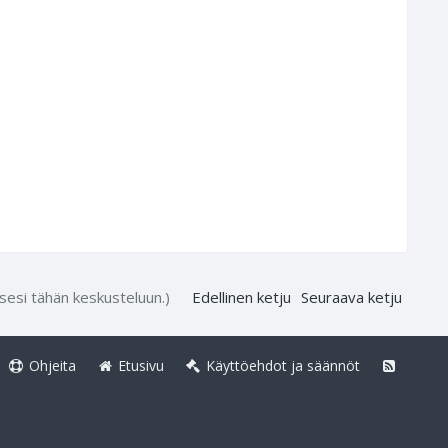
ksesi tähän keskusteluun.)
Edellinen ketju
Seuraava ketju
Ohjeita
Etusivu
Käyttöehdot ja säännöt