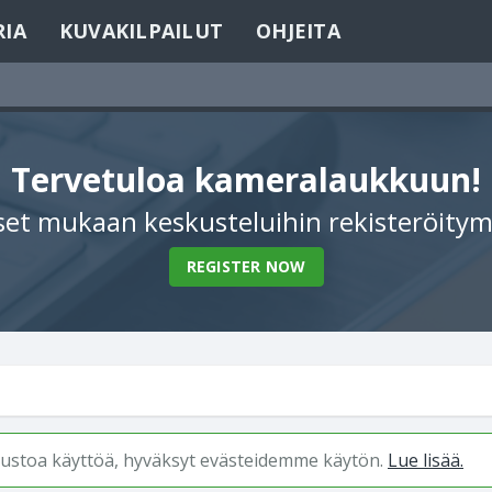
RIA
KUVAKILPAILUT
OHJEITA
Tervetuloa kameralaukkuun!
et mukaan keskusteluihin rekisteröitym
REGISTER NOW
ivustoa käyttöä, hyväksyt evästeidemme käytön.
Lue lisää.