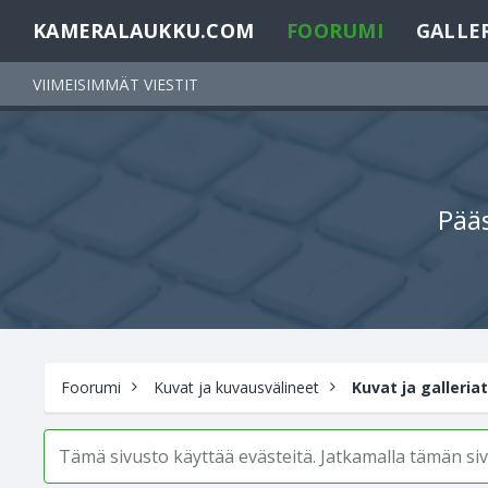
KAMERALAUKKU.COM
FOORUMI
GALLE
VIIMEISIMMÄT VIESTIT
Pääs
Foorumi
Kuvat ja kuvausvälineet
Kuvat ja galleriat
Tämä sivusto käyttää evästeitä. Jatkamalla tämän s