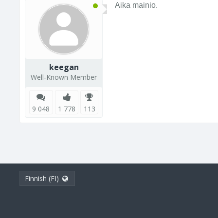
Aika mainio.
keegan
Well-Known Member
9 048
1 778
113
Finnish (FI)