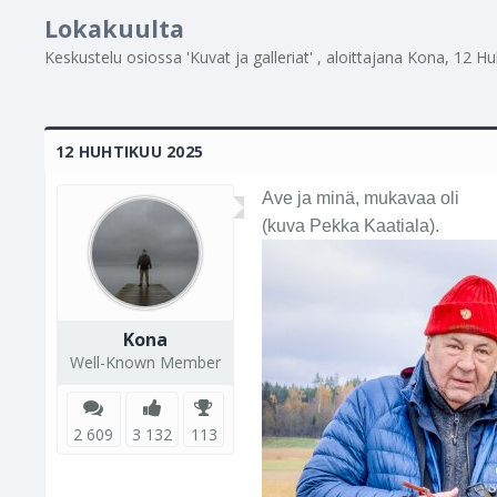
Lokakuulta
Keskustelu osiossa '
Kuvat ja galleriat
' , aloittajana
Kona
,
12 Hu
12 HUHTIKUU 2025
Ave ja minä, mukavaa oli
(kuva Pekka Kaatiala).
Kona
Well-Known Member
2 609
3 132
113