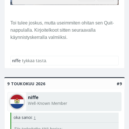
Toi tulee joskus, mutta useimmiten ohitan sen Quit-
nappulalla. Kirjoitelkoot sitten seuraavalla
käynnistyskerralla valmiiksi.
niffe
tykkää tästä.
9 TOUKOKUU 2026
#9
niffe
Well-Known Member
oka sanoi:
↑
Siis tarkoitatko tätä herjaa: