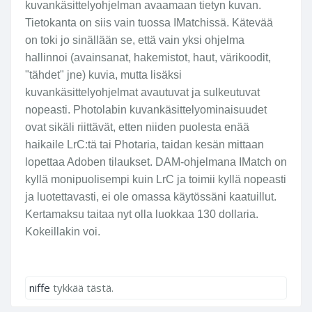
kuvankäsittelyohjelman avaamaan tietyn kuvan.
Tietokanta on siis vain tuossa IMatchissä. Kätevää
on toki jo sinällään se, että vain yksi ohjelma
hallinnoi (avainsanat, hakemistot, haut, värikoodit,
"tähdet" jne) kuvia, mutta lisäksi
kuvankäsittelyohjelmat avautuvat ja sulkeutuvat
nopeasti. Photolabin kuvankäsittelyominaisuudet
ovat sikäli riittävät, etten niiden puolesta enää
haikaile LrC:tä tai Photaria, taidan kesän mittaan
lopettaa Adoben tilaukset. DAM-ohjelmana IMatch on
kyllä monipuolisempi kuin LrC ja toimii kyllä nopeasti
ja luotettavasti, ei ole omassa käytössäni kaatuillut.
Kertamaksu taitaa nyt olla luokkaa 130 dollaria.
Kokeillakin voi.
niffe
tykkää tästä.