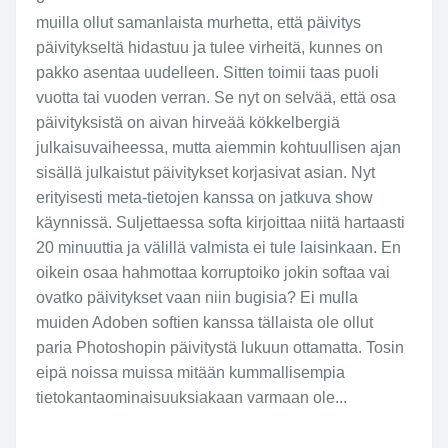
muilla ollut samanlaista murhetta, että päivitys
päivitykseltä hidastuu ja tulee virheitä, kunnes on
pakko asentaa uudelleen. Sitten toimii taas puoli
vuotta tai vuoden verran. Se nyt on selvää, että osa
päivityksistä on aivan hirveää kökkelbergiä
julkaisuvaiheessa, mutta aiemmin kohtuullisen ajan
sisällä julkaistut päivitykset korjasivat asian. Nyt
erityisesti meta-tietojen kanssa on jatkuva show
käynnissä. Suljettaessa softa kirjoittaa niitä hartaasti
20 minuuttia ja välillä valmista ei tule laisinkaan. En
oikein osaa hahmottaa korruptoiko jokin softaa vai
ovatko päivitykset vaan niin bugisia? Ei mulla
muiden Adoben softien kanssa tällaista ole ollut
paria Photoshopin päivitystä lukuun ottamatta. Tosin
eipä noissa muissa mitään kummallisempia
tietokantaominaisuuksiakaan varmaan ole...