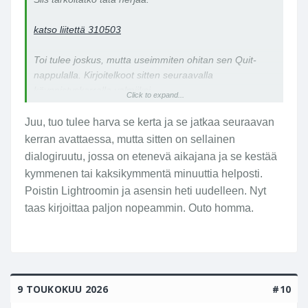
katso liitettä 310503
Toi tulee joskus, mutta useimmiten ohitan sen Quit-
nappulalla. Kirjoitelkoot sitten seuraavalla
käynnistyskerralla valmiiksi.
Click to expand...
Juu, tuo tulee harva se kerta ja se jatkaa seuraavan
kerran avattaessa, mutta sitten on sellainen
dialogiruutu, jossa on etenevä aikajana ja se kestää
kymmenen tai kaksikymmentä minuuttia helposti.
Poistin Lightroomin ja asensin heti uudelleen. Nyt
taas kirjoittaa paljon nopeammin. Outo homma.
9 TOUKOKUU 2026
#10