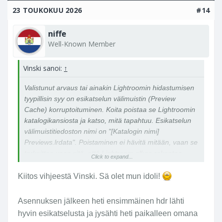
23 TOUKOKUU 2026
#14
niffe
Well-Known Member
Vinski sanoi:
↑
Valistunut arvaus tai ainakin Lightroomin hidastumisen
tyypillisin syy on esikatselun välimuistin (Preview
Cache) korruptoituminen. Koita poistaa se Lightroomin
katalogikansiosta ja katso, mitä tapahtuu. Esikatselun
välimuistitiedoston nimi on "[Katalogin nimi]
Previews.lrdata". Poistaminen ei hävitä mitään, vaan se
tarkoittaa vaan sitä, että Lightroom alkaa rakentaa
Click to expand...
uutta ja ehjää esikatselun välimuistia.
Kiitos vihjeestä Vinski. Sä olet mun idoli!
Asennuksen jälkeen heti ensimmäinen hdr lähti
hyvin esikatselusta ja jysähti heti paikalleen omana