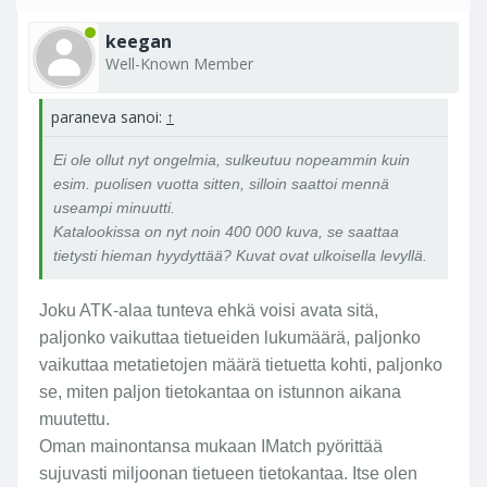
keegan
Well-Known Member
paraneva sanoi:
↑
Ei ole ollut nyt ongelmia, sulkeutuu nopeammin kuin
esim. puolisen vuotta sitten, silloin saattoi mennä
useampi minuutti.
Katalookissa on nyt noin 400 000 kuva, se saattaa
tietysti hieman hyydyttää? Kuvat ovat ulkoisella levyllä.
Joku ATK-alaa tunteva ehkä voisi avata sitä,
paljonko vaikuttaa tietueiden lukumäärä, paljonko
vaikuttaa metatietojen määrä tietuetta kohti, paljonko
se, miten paljon tietokantaa on istunnon aikana
muutettu.
Oman mainontansa mukaan IMatch pyörittää
sujuvasti miljoonan tietueen tietokantaa. Itse olen