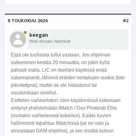
8 TOUKOKUU 2026
#2
keegan
Well-Known Member
Eipä ole tuollaista tullut vastaan. Jos ohjelman
sulkeminen kestää 20 minuuttia, on jokin kyllä
pahasti vialla. LrC on itselläni käytössä enää
satunnaisesti, lähinnä eräiden vertailujen vuoksi (toki
päivitettynä), muttei se ole hidastunut tai
muutoinkaan oireillut.
Esittelen vaihtoehdon: olen käytännössä kokonaan
siirtynyt yhdistelmään IMatch / Dxo Photolab Elite
(muitakin vaihtelevasti kokeilen). Kaikki kuvien
hallinnointi tapahtuu IMatchissä (se on vain ja
ainoastaan DAM-ohjelma), ja sen sisältä kutsun