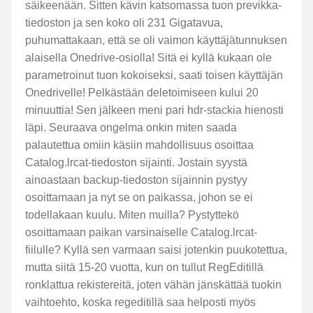
säikeenään. Sitten kävin katsomassa tuon previkka-
tiedoston ja sen koko oli 231 Gigatavua,
puhumattakaan, että se oli vaimon käyttäjätunnuksen
alaisella Onedrive-osiolla! Sitä ei kyllä kukaan ole
parametroinut tuon kokoiseksi, saati toisen käyttäjän
Onedrivelle! Pelkästään deletoimiseen kului 20
minuuttia! Sen jälkeen meni pari hdr-stackia hienosti
läpi. Seuraava ongelma onkin miten saada
palautettua omiin käsiin mahdollisuus osoittaa
Catalog.lrcat-tiedoston sijainti. Jostain syystä
ainoastaan backup-tiedoston sijainnin pystyy
osoittamaan ja nyt se on paikassa, johon se ei
todellakaan kuulu. Miten muilla? Pystyttekö
osoittamaan paikan varsinaiselle Catalog.lrcat-
fiilulle? Kyllä sen varmaan saisi jotenkin puukotettua,
mutta siitä 15-20 vuotta, kun on tullut RegEditillä
ronklattua rekistereitä, joten vähän jänskättää tuokin
vaihtoehto, koska regeditillä saa helposti myös