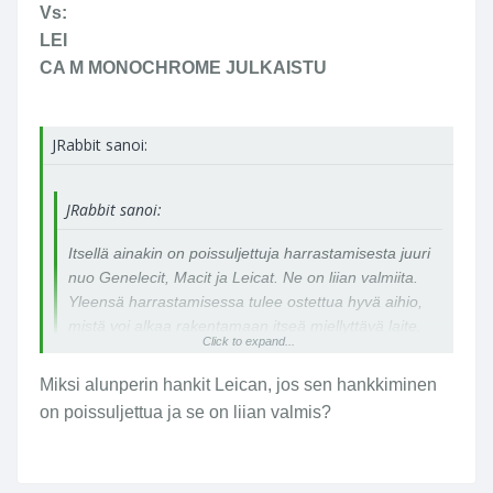
Vs:
LEI
CA M MONOCHROME JULKAISTU
JRabbit sanoi:
JRabbit sanoi:
Itsellä ainakin on poissuljettuja harrastamisesta juuri
nuo Genelecit, Macit ja Leicat. Ne on liian valmiita.
Yleensä harrastamisessa tulee ostettua hyvä aihio,
mistä voi alkaa rakentamaan itseä miellyttävä laite.
Click to expand...
Aikaisemmin oli radiojen kanssa sama juttu,
kaupasta ostettiin sopiva vempele ja sieltä purettiin
Miksi alunperin hankit Leican, jos sen hankkiminen
etuasteita ja filttereitä pois ja rakennettiin omia
Click to expand...
on poissuljettua ja se on liian valmis?
tilalle, sellaisia mitkä miellytti itseä enemmän.
Enpä kyllä ymmärrä tuota Leicaa kuvauksessakaan.