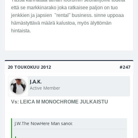
että se markkinarako joka ratkaisee paljon on tuo
jenkkien ja japsien "rental" business. sinne uppoaa
hämästyttävä määrä kalustoa, myös älyttömän
hintaista.
20 TOUKOKUU 2012
#247
J.A.K.
Active Member
Vs: LEICA M MONOCHROME JULKAISTU
J.W.The NowHere Man sanoi: