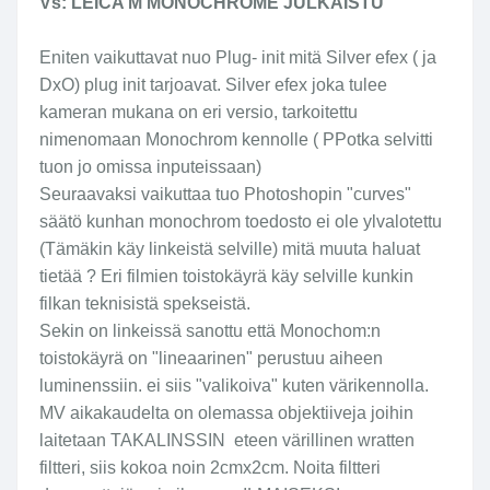
Vs: LEICA M MONOCHROME JULKAISTU
Eniten vaikuttavat nuo Plug- init mitä Silver efex ( ja
DxO) plug init tarjoavat. Silver efex joka tulee
kameran mukana on eri versio, tarkoitettu
nimenomaan Monochrom kennolle ( PPotka selvitti
tuon jo omissa inputeissaan)
Seuraavaksi vaikuttaa tuo Photoshopin "curves"
säätö kunhan monochrom toedosto ei ole ylvalotettu
(Tämäkin käy linkeistä selville) mitä muuta haluat
tietää ? Eri filmien toistokäyrä käy selville kunkin
filkan teknisistä spekseistä.
Sekin on linkeissä sanottu että Monochom:n
toistokäyrä on "lineaarinen" perustuu aiheen
luminenssiin. ei siis "valikoiva" kuten värikennolla.
MV aikakaudelta on olemassa objektiiveja joihin
laitetaan TAKALINSSIN eteen värillinen wratten
filtteri, siis kokoa noin 2cmx2cm. Noita filtteri