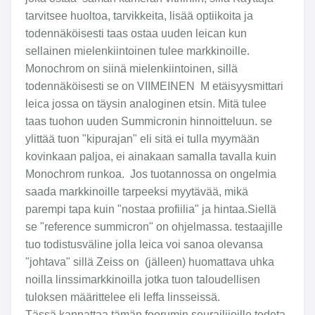
tarvitsee huoltoa, tarvikkeita, lisää optiikoita ja
todennäköisesti taas ostaa uuden leican kun
sellainen mielenkiintoinen tulee markkinoille.
Monochrom on siinä mielenkiintoinen, sillä
todennäköisesti se on VIIMEINEN M etäisyysmittari
leica jossa on täysin analoginen etsin. Mitä tulee
taas tuohon uuden Summicronin hinnoitteluun. se
ylittää tuon "kipurajan" eli sitä ei tulla myymään
kovinkaan paljoa, ei ainakaan samalla tavalla kuin
Monochrom runkoa. Jos tuotannossa on ongelmia
saada markkinoille tarpeeksi myytävää, mikä
parempi tapa kuin "nostaa profiilia" ja hintaa.Siellä
se "reference summicron" on ohjelmassa. testaajille
tuo todistusväline jolla leica voi sanoa olevansa
"johtava" sillä Zeiss on (jälleen) huomattava uhka
noilla linssimarkkinoilla jotka tuon taloudellisen
tuloksen määrittelee eli leffa linsseissä.
Tässä kannattaa tämän foorumin seurailijoille todeta