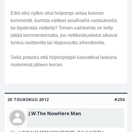
Eikö olisi nytkin ollut helpompi antaa kunnon
kommentti, kumota väitteet asiallisella vastauksella
tai täydentää väitteitä? Toinen vaihtoehto on tietty
jättää kommentoimatta, jos nettikeskuskelut alkavat
tuntua rasittavilta tai riippuvuutta aiheuttavilta.
Sekä potaska että höpönpöppö kasvattivat laskuria
molemmat jälleen kerran.
20 TOUKOKUU 2012
#250
J.W.The NowHere Man