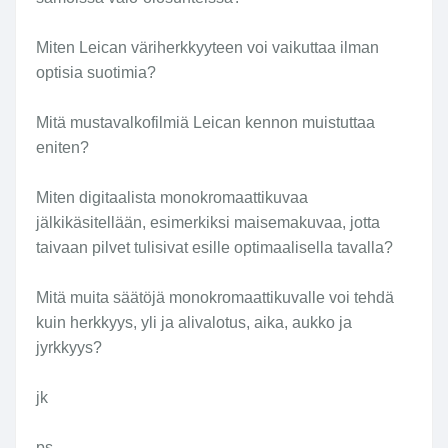
No jääpähän sitten vielä markkinoita
Miten Leican väriherkkyyteen voi vaikuttaa ilman
suodinvalmistajille.
optisia suotimia?
jk
Mitä mustavalkofilmiä Leican kennon muistuttaa
eniten?
Miten digitaalista monokromaattikuvaa
jälkikäsitellään, esimerkiksi maisemakuvaa, jotta
taivaan pilvet tulisivat esille optimaalisella tavalla?
Mitä muita säätöjä monokromaattikuvalle voi tehdä
kuin herkkyys, yli ja alivalotus, aika, aukko ja
jyrkkyys?
jk
ps.