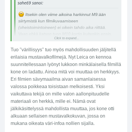
sahe69 sanoi:
Itsekin olen viime aikoina harkinnut M9:ään
siirtymistä kun filmikuvaamiseen
(oheistoimintoineen) ei oikein tahdo aika riittää.
Vaan ehkä katson tuon M10 kortin kuitenkin ensin.
Click to expand...
Mulle ainakin väriä pitää olla mahdollisuus kuvata
tämän hintaluokan kameralla.
Tuo "värillisyys" tuo myös mahdollisuuden jäljitellä
erilaisia mustavalkofilmejä. Nyt Leica on kennoa
suunnitellessaan lyönyt lukkoon minkälaisella filmillä
kone on ladattu. Ainoa mitä voi muuttaa on herkkyys.
Eri filmien sävymaailma aivan samanlaisessa
valossa poikkeaa toisistaan melkoisesti. Yksi
vaikuttava tekijä on mille valon aallonpituudelle
materiaali on herkkä, mille ei. Nämä ovat
jälkikäsittelyssä mahdollista muuttaa, jos kone otti
alkuaan sellaisen mustavalkokuvan, jossa on
mukana oikeata väri-infoa nollien sijalla.