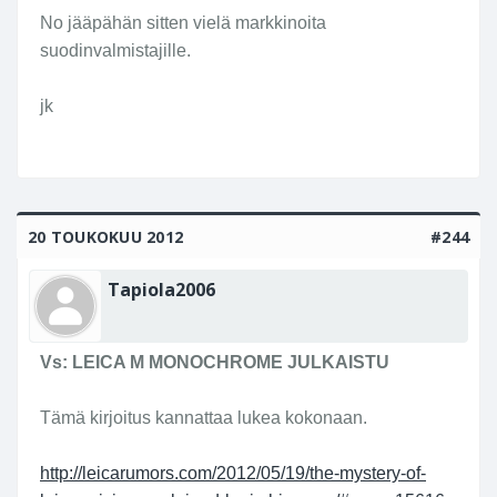
No jääpähän sitten vielä markkinoita
suodinvalmistajille.
jk
20 TOUKOKUU 2012
#244
Tapiola2006
Vs: LEICA M MONOCHROME JULKAISTU
Tämä kirjoitus kannattaa lukea kokonaan.
http://leicarumors.com/2012/05/19/the-mystery-of-