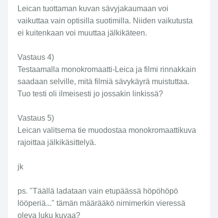
Leican tuottaman kuvan sävyjakaumaan voi
vaikuttaa vain optisilla suotimilla. Niiden vaikutusta
ei kuitenkaan voi muuttaa jälkikäteen.
Vastaus 4)
Testaamalla monokromaatti-Leica ja filmi rinnakkain
saadaan selville, mitä filmiä sävykäyrä muistuttaa.
Tuo testi oli ilmeisesti jo jossakin linkissä?
Vastaus 5)
Leican valitsema tie muodostaa monokromaattikuva
rajoittaa jälkikäsittelyä.
jk
ps. "Täällä ladataan vain etupäässä höpöhöpö
lööperiä..." tämän määrääkö nimimerkin vieressä
oleva luku kuvaa?