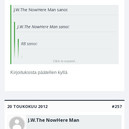
J.W.The NowHere Man sanoi:
J.W.The NowHere Man sanoi:
RB sanoi:
RB sanoi:
Click to expand...
On tämä Leicahypetys kertakaikkiastansa
Kirjoituksista päätellen kyllä
huvittavaa. Aikuiset ihimiset.
Click to expand...
Niinpä, lapsillehan nuo leicat on tarkoitettu
hiekkalaatikoon mukaan otettavaksi...
20 TOUKOKUU 2012
#257
J.W.The NowHere Man