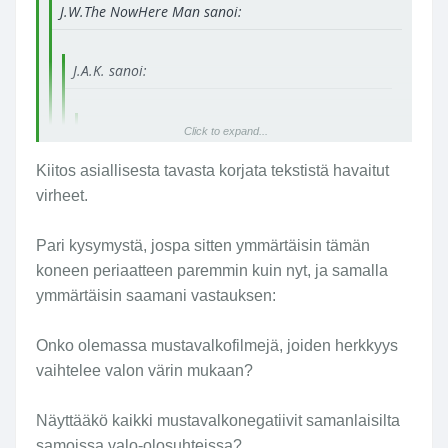
J.W.The NowHere Man sanoi:
J.A.K. sanoi:
J.A.K. sanoi:
Click to expand...
Tuo "värillisyys" tuo myös mahdollisuuden
Kiitos asiallisesta tavasta korjata tekstistä havaitut
jäljitellä erilaisia mustavalkofilmejä. Nyt Leica
Click to expand...
virheet.
on kennoa suunnitellessaan lyönyt lukkoon
minkälaisella filmillä kone on ladattu. Ainoa
Pari kysymystä, jospa sitten ymmärtäisin tämän
Click to expand...
mitä voi muuttaa on herkkyys. Eri filmien
koneen periaatteen paremmin kuin nyt, ja samalla
sävymaailma aivan samanlaisessa valossa
Täyttä potaskaa...
ymmärtäisin saamani vastauksen:
poikkeaa toisistaan melkoisesti. Yksi
Click to expand...
vaikuttava tekijä on mille valon
Onko olemassa mustavalkofilmejä, joiden herkkyys
aallonpituudelle materiaali on herkkä, mille
ei. Nämä ovat jälkikäsittelyssä mahdollista
vaihtelee valon värin mukaan?
muuttaa, jos kone otti alkuaan sellaisen
mustavalkokuvan, jossa on mukana oikeata
Näyttääkö kaikki mustavalkonegatiivit samanlaisilta
väri-infoa nollien sijalla.
samoissa valo-olosuhteissa?