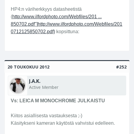
HP4:n väriherkkyys datasheetistä
(
http://www.ilfordphoto.com/Webfiles/201 ...
850702.pdf"]http://www.ilfordphoto.com/Webfiles/201
0712125850702.pdf)
kopsittuna:
20 TOUKOKUU 2012
#252
J.A.K.
Active Member
Vs: LEICA M MONOCHROME JULKAISTU
Kiitos asiallisesta vastauksesta ;-)
Käsitykseni kameran käytöstä vahvistui edelleen.