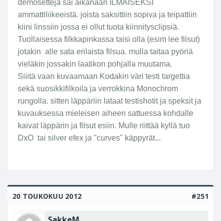
demosettejä sai aikanaan ILMAISEKSI
ammattiliikeeistä. joista saksittiin sopiva ja teipattiin
kiini linssiin jossa ei ollut tuota kiinnitysclipsiä.
Tuollaisessa filkkapinkassa taisi olla (esim lee filsut)
jotakin alle sata erilaista filsua. mulla taitaa pyöriä
vieläkin jossakin laatikon pohjalla muutama.
Siiitä vaan kuvaamaan Kodakin väri testi targettia
sekä suosikkifilkoila ja verrokkina Monochrom
rungolla. sitten läppäriin lataat testishotit ja speksit ja
kuvauksessa mieleisen aiheen sattuessa kohdalle
kaivat läppärin ja filsut esiin. Mulle riittää kyllä tuo
DxO tai silver efex ja "curves" käppyrät...
20 TOUKOKUU 2012
#251
SakkeM