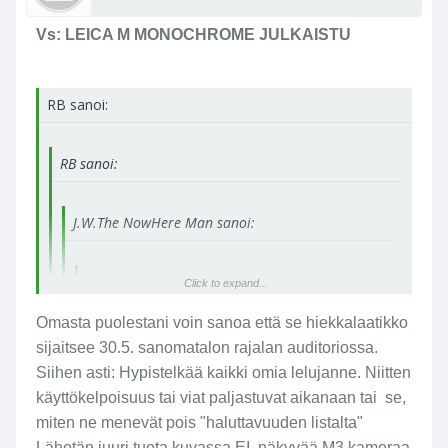
Vs: LEICA M MONOCHROME JULKAISTU
RB sanoi:
RB sanoi:
J.W.The NowHere Man sanoi:
J.W.The NowHere Man sanoi:
Click to expand...
Omasta puolestani voin sanoa että se hiekkalaatikko
RB sanoi:
Click to expand...
sijaitsee 30.5. sanomatalon rajalan auditoriossa.
Siihen asti: Hypistelkää kaikki omia lelujanne. Niitten
käyttökelpoisuus tai viat paljastuvat aikanaan tai se,
RB sanoi:
Click to expand...
miten ne menevät pois "haluttavuuden listalta"
Kirjoituksista päätellen kyllä
On tämä Leicahypetys
Lähetän juuri tuota kuvassa EI näkyvää M3 kameraa