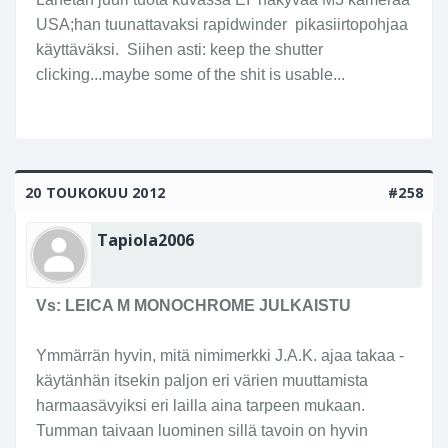
kertakaikkiastansa huvittavaa.
Click to expand...
USA;han tuunattavaksi rapidwinder pikasiirtopohjaa
Aikuiset ihimiset.
käyttäväksi. Siihen asti: keep the shutter
clicking...maybe some of the shit is usable...
Niinpä, lapsillehan nuo leicat on tarkoitettu
hiekkalaatikoon mukaan otettavaksi...
20 TOUKOKUU 2012
#258
Tapiola2006
Vs: LEICA M MONOCHROME JULKAISTU
Ymmärrän hyvin, mitä nimimerkki J.A.K. ajaa takaa -
käytänhän itsekin paljon eri värien muuttamista
harmaasävyiksi eri lailla aina tarpeen mukaan.
Tumman taivaan luominen sillä tavoin on hyvin