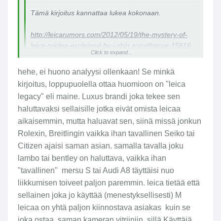
No jääpähän sitten vielä markkinoita
Tämä kirjoitus kannattaa lukea kokonaan.
suodinvalmistajille.
http://leicarumors.com/2012/05/19/the-mystery-of-
jk
leica-pricing-explained-by-j-shin.aspx/#more-15616
Click to expand...
hehe, ei huono analyysi ollenkaan! Se minkä
kirjoitus, loppupuolella ottaa huomioon on "leica
legacy" eli maine. Luxus brandi joka tekee sen
haluttavaksi sellaisille jotka eivät omista leicaa
aikaisemmin, mutta haluavat sen, siinä missä jonkun
Rolexin, Breitlingin vaikka ihan tavallinen Seiko tai
Citizen ajaisi saman asian. samalla tavalla joku
lambo tai bentley on haluttava, vaikka ihan
"tavallinen" mersu S tai Audi A8 täyttäisi nuo
liikkumisen toiveet paljon paremmin. leica tietää että
sellainen joka jo käyttää (menestyksellisesti) M
leicaa on yhtä paljon kiinnostava asiakas kuin se
joka ostaa saman kameran vitriiniin, sillä Käyttäjä