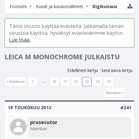
Foorumi
Kuvat ja kuvausvälineet
Digikuvaus
Tämä sivusto käyttää evästeitä. Jatkamalla tämän
sivustoa käyttöä, hyväksyt evästeidemme käytön.
Lue lisää.
LEICA M MONOCHROME JULKAISTU
Edellinen ketju
Seuraava ketju
< Edellinen
1
←
10
11
12
13
14
15
Seuraava >
19 TOUKOKUU 2012
#241
prosecutor
Member