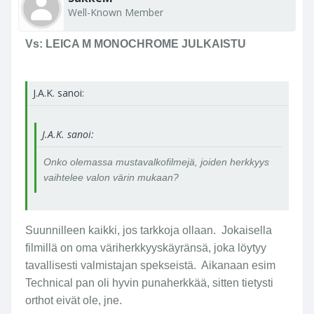
Well-Known Member
Vs: LEICA M MONOCHROME JULKAISTU
J.A.K. sanoi:
J.A.K. sanoi:
Onko olemassa mustavalkofilmejä, joiden herkkyys
vaihtelee valon värin mukaan?
Suunnilleen kaikki, jos tarkkoja ollaan. Jokaisella
filmillä on oma väriherkkyyskäyränsä, joka löytyy
tavallisesti valmistajan spekseistä. Aikanaan esim
Technical pan oli hyvin punaherkkää, sitten tietysti
orthot eivät ole, jne.