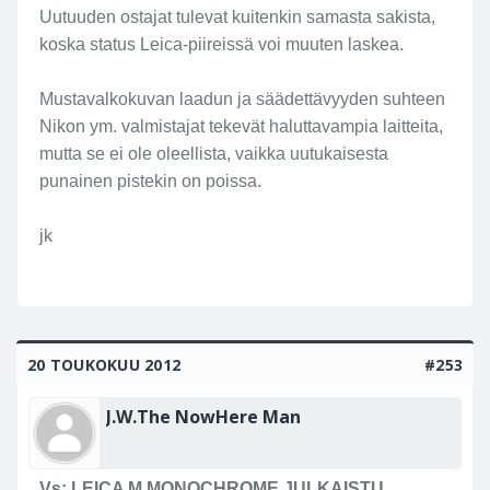
Uutuuden ostajat tulevat kuitenkin samasta sakista,
koska status Leica-piireissä voi muuten laskea.
Mustavalkokuvan laadun ja säädettävyyden suhteen
Nikon ym. valmistajat tekevät haluttavampia laitteita,
mutta se ei ole oleellista, vaikka uutukaisesta
punainen pistekin on poissa.
jk
20 TOUKOKUU 2012
#253
J.W.The NowHere Man
Vs: LEICA M MONOCHROME JULKAISTU