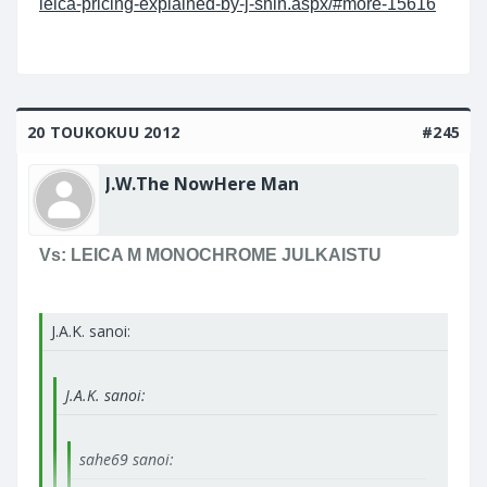
leica-pricing-explained-by-j-shin.aspx/#more-15616
20 TOUKOKUU 2012
#245
J.W.The NowHere Man
Vs: LEICA M MONOCHROME JULKAISTU
J.A.K. sanoi:
J.A.K. sanoi:
sahe69 sanoi: