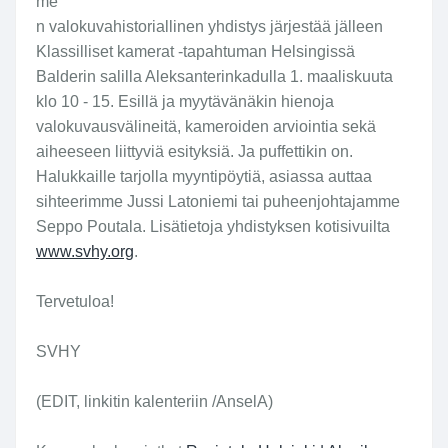
me
n valokuvahistoriallinen yhdistys järjestää jälleen
Klassilliset kamerat -tapahtuman Helsingissä
Balderin salilla Aleksanterinkadulla 1. maaliskuuta
klo 10 - 15. Esillä ja myytävänäkin hienoja
valokuvausvälineitä, kameroiden arviointia sekä
aiheeseen liittyviä esityksiä. Ja puffettikin on.
Halukkaille tarjolla myyntipöytiä, asiassa auttaa
sihteerimme Jussi Latoniemi tai puheenjohtajamme
Seppo Poutala. Lisätietoja yhdistyksen kotisivuilta
www.svhy.org
.
Tervetuloa!
SVHY
(EDIT, linkitin kalenteriin /AnselA)