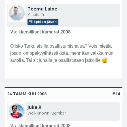
Teemu Laine
Ylläpitäjä
Ylläpidon jäsen
Vs: klassilliset kamerat 2008
Olisko Turkulaisilla osallistumishalua? Vois miettiä
jotain kimppakyytihässäkkää, mennään vaikka mun
autolla. Tai sit junalla ja osallistutaan jatkoille
24 TAMMIKUU 2008
#14
Juke.K
Well-Known Member
Vs: klassilliset kamerat 2008