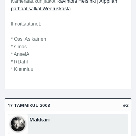
Kameralaukun jatkot
Ravintola Helsinki | Alppilan
parhaat safkat Weeruskasta
Ilmoittautunet:
* Ossi Asikainen
* simos
* AnselA
* RDahl
* Kutunluu
17 TAMMIKUU 2008
#2
Mäkkäri