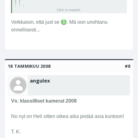
Heli sanoi:
Click to expand...
Jep, ehdottomasti tulossa. Ja tästä tuli
Veikkaisin, että just se
. Mä oon unohtanu
mieleen jotain...
Click to expand...
onnellisesti...
Joo, minullekin. Sama asia?
T. Kerkko.
18 TAMMIKUU 2008
#8
angulex
Vs: klassilliset kamerat 2008
No nyt on Heli sitten oikea aika pistää asia kuntoon!
T. K.