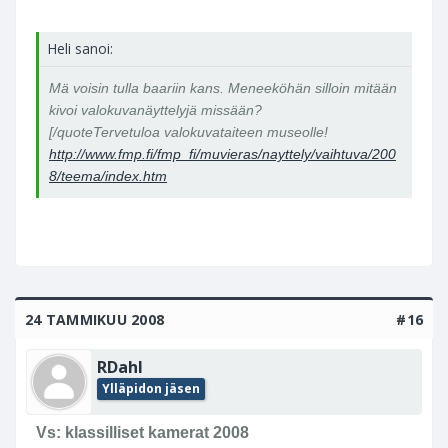
Heli sanoi:
Mä voisin tulla baariin kans. Meneeköhän silloin mitään
kivoi valokuvanäyttelyjä missään?
[/quoteTervetuloa valokuvataiteen museolle!
http://www.fmp.fi/fmp_fi/muvieras/nayttely/vaihtuva/200
8/teema/index.htm
24 TAMMIKUU 2008
#16
RDahl
Ylläpidon jäsen
Vs: klassilliset kamerat 2008