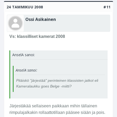
24 TAMMIKUU 2008
#11
Ossi Asikainen
Vs: klassilliset kamerat 2008
AnselA sanoi:
AnselA sanoi:
Pitäiskö "järjestää" perinteinen klassisten jatkot eli
Kameralaukku goes Belge -miitti?
Järjestäkää sellaiseen paikkaan mihin tällainen
rimpulajalkakin rollaattotillaan pääsee siään ja pois.