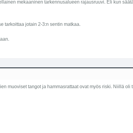
ellainen mekaaninen tarkennusalueen rajausruuvi. Eli kun säät
 tarkoittaa jotain 2-3:n sentin matkaa.
maan.
en muoviset tangot ja hammasrattaat ovat myös riski. Niillä oli