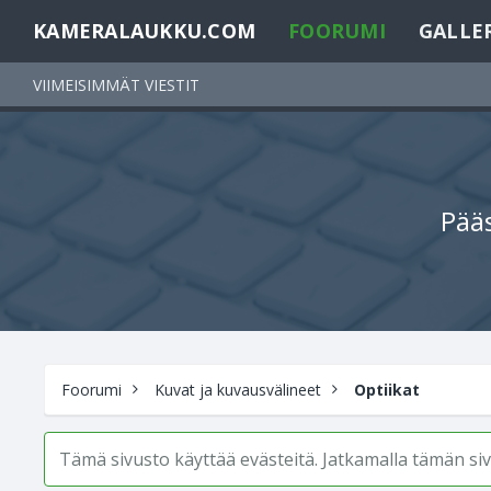
KAMERALAUKKU.COM
FOORUMI
GALLE
VIIMEISIMMÄT VIESTIT
Pääs
Foorumi
Kuvat ja kuvausvälineet
Optiikat
Tämä sivusto käyttää evästeitä. Jatkamalla tämän s