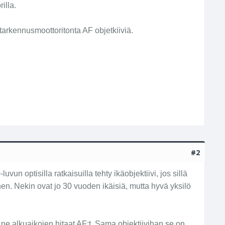
illa.
arkennusmoottoritonta AF objetkiiviä.
#2
n optisilla ratkaisuilla tehty ikäobjektiivi, jos sillä
nen. Nekin ovat jo 30 vuoden ikäisiä, mutta hyvä yksilö
ne alkuaikojen hitaat AF:t. Sama objektiivihan se on