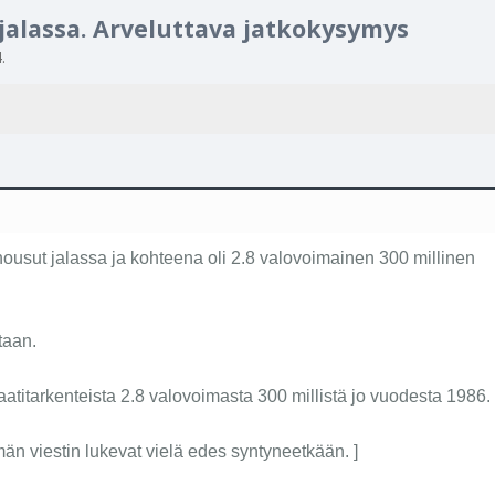
 jalassa. Arveluttava jatkokysymys
4
.
ohousut jalassa ja kohteena oli 2.8 valovoimainen 300 millinen
taan.
titarkenteista 2.8 valovoimasta 300 millistä jo vuodesta 1986. Eli
än viestin lukevat vielä edes syntyneetkään. ]