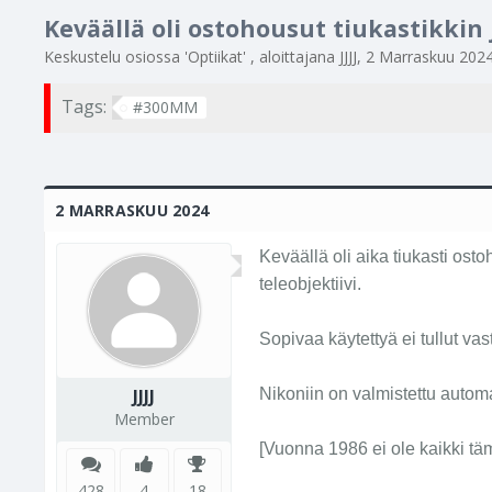
Keväällä oli ostohousut tiukastikkin
Keskustelu osiossa '
Optiikat
' , aloittajana
JJJJ
,
2 Marraskuu 202
Tags:
#300MM
2 MARRASKUU 2024
Keväällä oli aika tiukasti ost
teleobjektiivi.
Sopivaa käytettyä ei tullut vas
JJJJ
Nikoniin on valmistettu automaa
Member
[Vuonna 1986 ei ole kaikki täm
428
4
18