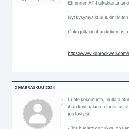
Eli ennen AF-I aikakautta tar
Nyt kysymys kuuluukin: Miten 
Onko jollakin ihan kokemusta 
https://www.kenrockwell.com
2 MARRASKUU 2024
Ei ole kokemusta, mutta ajatuk
ihan käyttöäkin on tarkoitus o
jos löytyisi...
- Jos budjetti on tiukka, on 