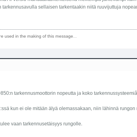
 tarkennusavulla sellaisen tarkentaakin niitä ruuvijuttuja nope
e used in the making of this message...
850:n tarkennusmoottorin nopeutta ja koko tarkennussysteemiå,
a AF:ssä kun ei ole mitään älyä olemassakaan, niin lähinnä rungo
tulee vaan tarkennusetäisyys rungolle.