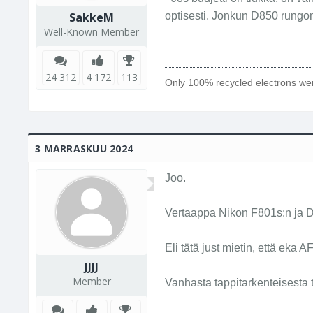
SakkeM
optisesti. Jonkun D850 rungon
Well-Known Member
24 312
4 172
113
Only 100% recycled electrons wer
3 MARRASKUU 2024
Joo.
Vertaappa Nikon F801s:n ja D
Eli tätä just mietin, että ek
JJJJ
Member
Vanhasta tappitarkenteisesta 