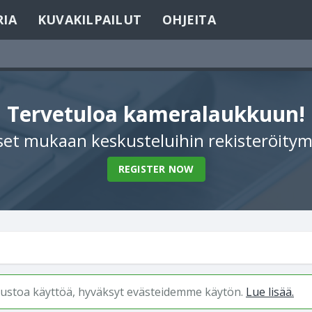
RIA
KUVAKILPAILUT
OHJEITA
Tervetuloa kameralaukkuun!
et mukaan keskusteluihin rekisteröitym
REGISTER NOW
ivustoa käyttöä, hyväksyt evästeidemme käytön.
Lue lisää.