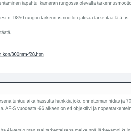
kentaminen tapahtui kameran rungossa olevalla tarkennusmoottor
esim. D850 rungon tarkennusmoottori jaksaa tarkentaa tätä ns. t
tästä.
/nikon/300mm-f28.htm
sena tuntuu aika hassulta hankkia joku onnettoman hidas ja 70-luvu
lla. AF-S vuodesta -96 alkaen on eri objektiivi ja nopeatarkentei
vanha AI-versio manuaalitarkenteisena melkeinpä järkevämpi kuin 