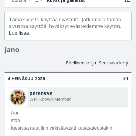
Foorumi
...
Kuvat ja galleriat
Tämä sivusto käyttää evästeitä. Jatkamalla tämän
sivustoa käyttöä, hyväksyt evästeidemme käytön.
Lue lisää.
Jano
Edellinen ketju
Seuraava ketju
4 HEINÄKUU 2026
#1
paraneva
Well-Known Member
Åui
stob
luesissa nautittiin virkistävästä kesäsateestakin.