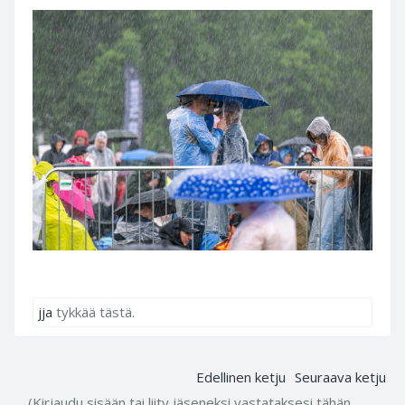
jja
tykkää tästä.
Edellinen ketju
Seuraava ketju
(Kirjaudu sisään tai liity jäseneksi vastataksesi tähän