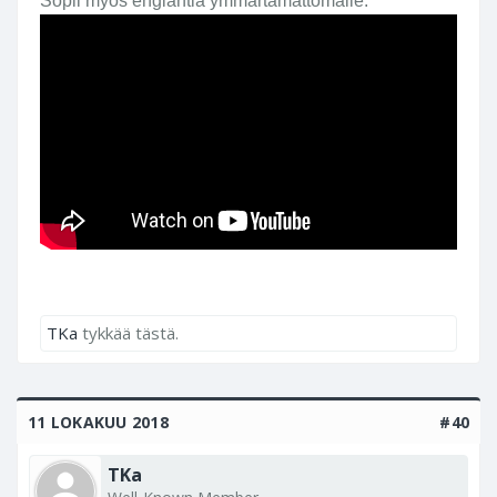
Sopii myös englantia ymmärtämättömälle.
TKa
tykkää tästä.
11 LOKAKUU 2018
#40
TKa