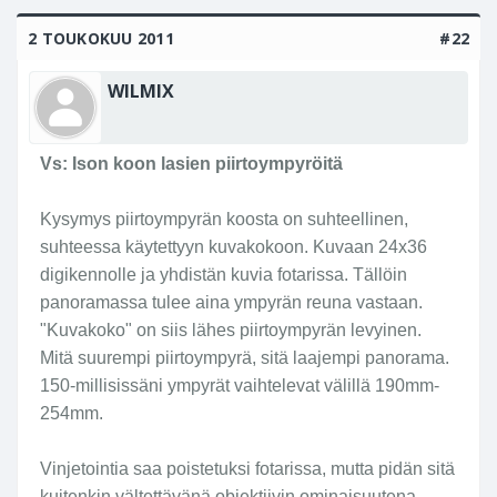
digiperiä?
filmivehkeiden juttuja. Digissä ei liene
Click to expand...
tarvitsevan noita ympyröitä.
2 TOUKOKUU 2011
#22
K.
WILMIX
Kyllä tämä juttu kuuluisi olla optiikoissa
eikä filmikuvauksessa vaikkei monikaan
harrastaja nykyään käytä isossa koossa
Vs: Ison koon lasien piirtoympyröitä
digiperää.
Kysymys piirtoympyrän koosta on suhteellinen,
suhteessa käytettyyn kuvakokoon. Kuvaan 24x36
digikennolle ja yhdistän kuvia fotarissa. Tällöin
panoramassa tulee aina ympyrän reuna vastaan.
"Kuvakoko" on siis lähes piirtoympyrän levyinen.
Mitä suurempi piirtoympyrä, sitä laajempi panorama.
150-millisissäni ympyrät vaihtelevat välillä 190mm-
254mm.
Vinjetointia saa poistetuksi fotarissa, mutta pidän sitä
kuitenkin vältettävänä objektiivin ominaisuutena.