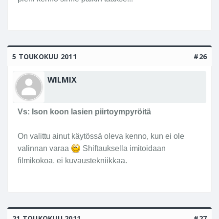
Näissä jutuissa kuvatut välineet ovat leimallisesti
filmiaikana tuotettuja ja luonteenomaisia
filmikuvaukselle. Fysiikan lait tosin ovat samat
tallenteesta riippumatta. Aivan yksi lysti, minkä
otsikon alla juttu on, kun sisältö on ymmärrettävää.
5 TOUKOKUU 2011
#26
WILMIX
Vs: Ison koon lasien piirtoympyröitä
On valittu ainut käytössä oleva kenno, kun ei ole
valinnan varaa
Shiftauksella imitoidaan
filmikokoa, ei kuvaustekniikkaa.
21 TOUKOKUU 2011
#27