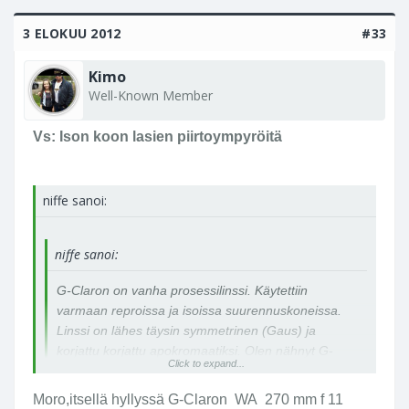
3 ELOKUU 2012
#33
Kimo
Well-Known Member
Vs: Ison koon lasien piirtoympyröitä
niffe sanoi:
niffe sanoi:
G-Claron on vanha prosessilinssi. Käytettiin
varmaan reproissa ja isoissa suurennuskoneissa.
Linssi on lähes täysin symmetrinen (Gaus) ja
korjattu korjattu apokromaatiksi. Olen nähnyt G-
Click to expand...
Claronilla tehtyjä korukuvia, joiden terävyys ja
kontrasti oli henkeäsalpaava. Vastaavasti ei
Moro,itsellä hyllyssä G-Claron WA 270 mm f 11