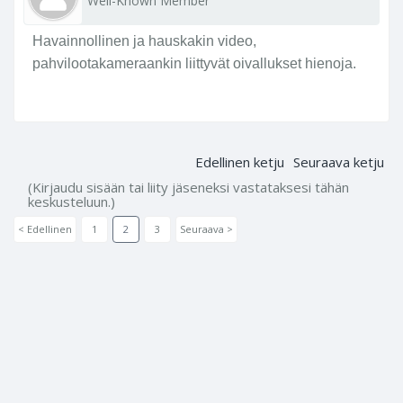
Well-Known Member
Havainnollinen ja hauskakin video,
pahvilootakameraankin liittyvät oivallukset hienoja.
Edellinen ketju
Seuraava ketju
(Kirjaudu sisään tai liity jäseneksi vastataksesi tähän
keskusteluun.)
< Edellinen
1
2
3
Seuraava >