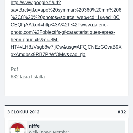
http://www.google.fi/url?
sa=t&rct=j&q=apo%20symmar%20360%20mm%206
%2C8%20%20photos&source=web&cd=1&ved=0C
CEQFjAA&url=http%3A%2F%2Fwww.galerie-
photo.com%2Fobjectifs-gf-caracteristiques-apres-
henri-gaud.xls&ei=8M-
HT4vLH8zVsgb8w7ijCw&usg=AFQjCNEzGGvaB9X
gxAmdbsx9RB7PrWfOMw&cad=rja
Pdf
632 lasia listalla
3 ELOKUU 2012
#32
niffe
Well-Known Member