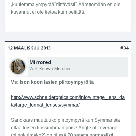
varmaan kaikkein paras muotokuvalinssi, kun
Click to expand...
,kuulemma ympyrää"riittävästi" Äärettömään en ole
huokoset voi laskea
Jos se vaan on kunnossa
kuvannut ei ole tietoa kuin pelittää.
eli tarkentuu äärettömään, niin kyllähän siinä on
huikea linssi maisemakuvaukseen.
Terv. niffe
12 MAALISKUU 2013
#34
Mirrored
Well-Known Member
Vs: Ison koon lasien piirtoympyröitä
http://www.schneideroptics.com/info/vintage_lens_da
ta/large_format_lenses/symmar/
Sanokaas muuttuuko piirtoympyrä kun Symmarista
ottaa toisen linssiryhmän pois? Angle of coverage
(piirtokulmako?) on niissä 70 astetta normaalisti.