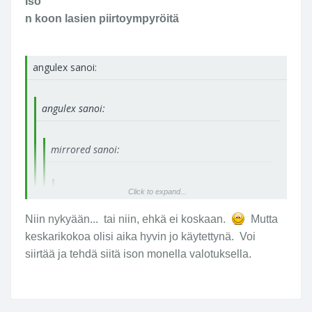
Iso
n koon lasien piirtoympyröitä
angulex sanoi:
angulex sanoi:
mirrored sanoi:
mirrored sanoi:
Click to expand...
Niin nykyään... tai niin, ehkä ei koskaan.
Mutta
Juke.K sanoi:
Click to expand...
keskarikokoa olisi aika hyvin jo käytettynä. Voi
siirtää ja tehdä siitä ison monella valotuksella.
Juke.K sanoi:
Click to expand...
...kun ei taida oikein olla kaupallisia ISON koon
Oisko nää piirtoympyrät