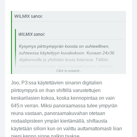
WILMIX sanoi:
WILMIX sanoi:
Kysymys piirtoympyrän koosta on suhteellinen,
suhteessa käytettyyn kuvakokoon. Kuvaan 24x36
digikennolle ja yhdistän kuvia fotarissa. Tällöin
panoramassa tulee aina ympyrän reuna vastaan.
Click to expand...
"Kuvakoko" on siis lähes piirtoympyrän levyinen.
Mitä suurempi piirtoympyrä, sitä laajempi
Joo, P3:ssa käytettävien sinaron digitalien
panorama. 150-millisissäni ympyrät vaihtelevat
Click to expand...
piirtoympyrä on ihan shiftillä varustettujen
välillä 190mm-254mm.
keskarilasien kokoa, koska kennopintaa on vain
645:n verran. Miksi panoraamassa tulee ympyrän
Digikuvausta varten esim. Sinarilla on P3-
reuna vastaan, panoraamakuvahan otetaan
järjestelmä, jossa on digikennon mitoituksella olevat
objektiivit. En tunne laitteita enempää, mutta
nodaalipisteen ympäri kiertämällä, shiftausta
ominaisuudet ovat tykkänään erikokoiset kuin
käytetään silloin kun on valittu auttamattomasti liian
filmikuvauksessa.
pieni kenno sinne palkin taakse...