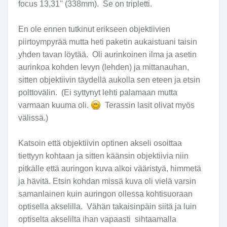
focus 13,31'' (338mm). Se on tripletti.
En ole ennen tutkinut erikseen objektiivien
piirtoympyrää mutta heti paketin aukaistuani taisin
yhden tavan löytää. Oli aurinkoinen ilma ja asetin
aurinkoa kohden levyn (lehden) ja mittanauhan,
sitten objektiivin täydellä aukolla sen eteen ja etsin
polttovälin. (Ei syttynyt lehti palamaan mutta
varmaan kuuma oli.
Terassin lasit olivat myös
välissä.)
Katsoin että objektiivin optinen akseli osoittaa
tiettyyn kohtaan ja sitten käänsin objektiivia niin
pitkälle että auringon kuva alkoi vääristyä, himmetä
ja hävitä. Etsin kohdan missä kuva oli vielä varsin
samanlainen kuin auringon ollessa kohtisuoraan
optisella akselilla. Vähän takaisinpäin siitä ja luin
optiselta akselilta ihan vapaasti sihtaamalla