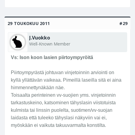
29 TOUKOKUU 2011
#29
J.Vuokko
Well-Known Member
Vs: Ison koon lasien piirtoympyröitä
Piirtoympyrästä johtuvan vinjetoinnin arviointi on
kyllä yllättävän vaikeaa. Pimeillä laseilla sitä ei aina
himmennettynäkään näe.
Toisaalta perinteinen vv-suojien yms. vinjetoinnin
tarkastuskeino, katsominen tähyslasin viistotuista
kulmista tai linssin puolelta, suotimen/vv-suojan
laidasta että tuleeko tähyslasi näkyviin vai ei,
myöskään ei vaikuta takuuvarmalta konstilta.