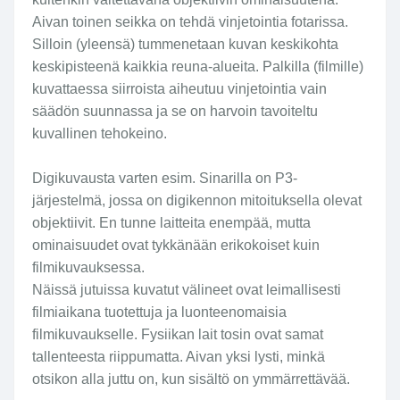
Aivan toinen seikka on tehdä vinjetointia fotarissa.
Silloin (yleensä) tummenetaan kuvan keskikohta
keskipisteenä kaikkia reuna-alueita. Palkilla (filmille)
kuvattaessa siirroista aiheutuu vinjetointia vain
säädön suunnassa ja se on harvoin tavoiteltu
kuvallinen tehokeino.
Digikuvausta varten esim. Sinarilla on P3-
järjestelmä, jossa on digikennon mitoituksella olevat
objektiivit. En tunne laitteita enempää, mutta
ominaisuudet ovat tykkänään erikokoiset kuin
filmikuvauksessa.
Näissä jutuissa kuvatut välineet ovat leimallisesti
filmiaikana tuotettuja ja luonteenomaisia
filmikuvaukselle. Fysiikan lait tosin ovat samat
tallenteesta riippumatta. Aivan yksi lysti, minkä
otsikon alla juttu on, kun sisältö on ymmärrettävää.