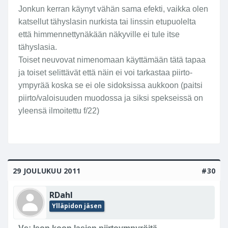
Jonkun kerran käynyt vähän sama efekti, vaikka olen
katsellut tähyslasin nurkista tai linssin etupuolelta
että himmennettynäkään näkyville ei tule itse
tähyslasia.
Toiset neuvovat nimenomaan käyttämään tätä tapaa
ja toiset selittävät että näin ei voi tarkastaa piirto-
ympyrää koska se ei ole sidoksissa aukkoon (paitsi
piirto/valoisuuden muodossa ja siksi spekseissä on
yleensä ilmoitettu f/22)
29 JOULUKUU 2011
#30
RDahl
Ylläpidon jäsen