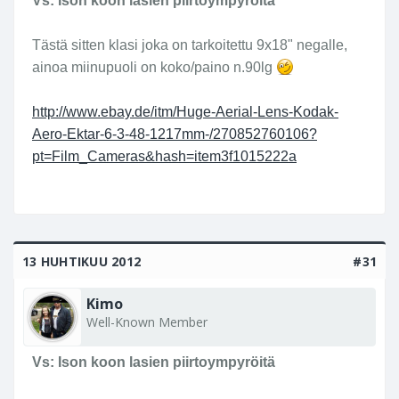
Vs: Ison koon lasien piirtoympyröitä
Tästä sitten klasi joka on tarkoitettu 9x18" negalle,
ainoa miinupuoli on koko/paino n.90lg
http://www.ebay.de/itm/Huge-Aerial-Lens-Kodak-
Aero-Ektar-6-3-48-1217mm-/270852760106?
pt=Film_Cameras&hash=item3f1015222a
13 HUHTIKUU 2012
#31
Kimo
Well-Known Member
Vs: Ison koon lasien piirtoympyröitä