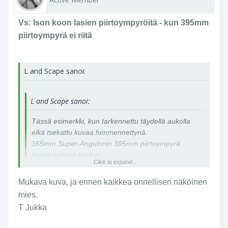
Vs: Ison koon lasien piirtoympyröitä - kun 395mm
piirtoympyrä ei riitä
L and Scape sanoi:
L and Scape sanoi:
Tässä esimerkki, kun tarkennettu täydellä aukolla
eikä tsekattu kuvaa himmennettynä.
165mm Super-Angulonin 395mm piirtoympyrä
loppui pahasti kesken.
Click to expand...
Mukava kuva, ja ennen kaikkea onnellisen näköinen
mies.
T Jukka