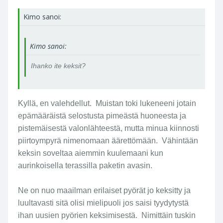
optiselta akselilta ihan vapaasti sihtaamalla
lukeman mitasta. Ero keskikohtaan oli 15cm joten
Kimo sanoi:
piirtoympyrää on 30cm.
Kimo sanoi:
Tämän jälkeen sama aukolla 64, joka on pienin
aukko tässä. Piirtoympyrä kasvoi reilusti ollen 50cm.
Ihanko ite keksit?
Kyllä, en valehdellut. Muistan toki lukeneeni jotain
epämääräistä selostusta pimeästä huoneesta ja
pistemäisestä valonlähteestä, mutta minua kiinnosti
piirtoympyrä nimenomaan äärettömään. Vähintään
keksin soveltaa aiemmin kuulemaani kun
aurinkoisella terassilla paketin avasin.
Ne on nuo maailman erilaiset pyörät jo keksitty ja
luultavasti sitä olisi mielipuoli jos saisi tyydytystä
ihan uusien pyörien keksimisestä. Nimittäin tuskin