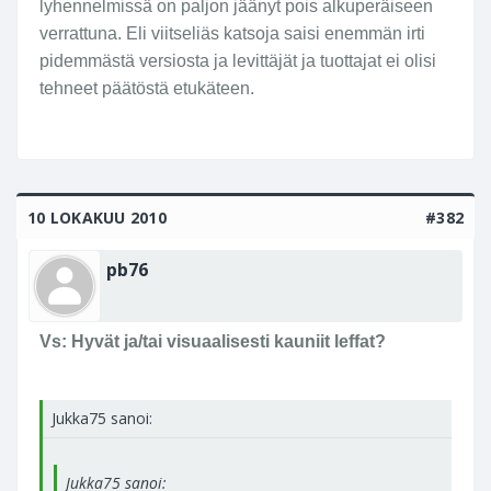
lyhennelmissä on paljon jäänyt pois alkuperäiseen
Click to expand...
katsojille on tehty toi 146 minuuttinen
verrattuna. Eli viitseliäs katsoja saisi enemmän irti
pätkä...
Niin, kumpi on laiskempaa, istua paikoillaan 5, vai
pidemmästä versiosta ja levittäjät ja tuottajat ei olisi
2,5 tuntia?
tehneet päätöstä etukäteen.
10 LOKAKUU 2010
#382
pb76
Vs: Hyvät ja/tai visuaalisesti kauniit leffat?
Jukka75 sanoi:
Jukka75 sanoi: