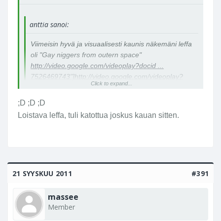
anttia sanoi:
Viimeisin hyvä ja visuaalisesti kaunis näkemäni leffa
oli "Gay niggers from outern space"
http://video.google.com/videoplay?docid ...
7526469743"]http://video.google.com/videoplay?
Click to expand...
docid=554050497526469743#
;D ;D ;D
Loistava leffa, tuli katottua joskus kauan sitten.
21 SYYSKUU 2011
#391
massee
Member