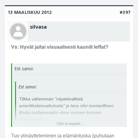
13 MAALISKUU 2012
#397
silvasa
Vs: Hyvät ja/tai visuaalisesti kauniit leffat?
Est sanoi:
Est sanoi:
Tilkka vähemmän "näytelmällistä
amerikkalaisvaikutusta" ja teos olisi mestarillinen.
Mutta tuollaisenakin viime vuosien komein
elokuvateos.
Click to expand...
Tuo ylinäytteleminen ja elämäntuska (puhutaan