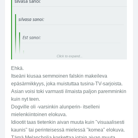
silvasa sanoi:
silvasa sanoi:
Est sanoi:
Est sanoi:
Click to expand...
Tilkka vähemmän "näytelmällistä
Ehkä.
amerikkalaisvaikutusta" ja teos olisi
Click to expand...
Itseäni kiusaa semmoinen falskin makeileva
mestarillinen. Mutta tuollaisenakin viime
epäsärmikkyys, joka muistuttaa tusina-TV-sarjoista.
vuosien komein elokuvateos.
Asian voisi toki varmasti ilmaista paljon paremminkin
Click to expand...
kuin nyt teen.
Tuo ylinäytteleminen ja elämäntuska (puhutaan
Dogville oli -varsinkin alunperin- itselleni
varmaan samasta asiasta?) näkyi mun makuuni jo
mielenkiintoinen elokuva.
Antichristissa häiritsevänä. Trierin leffoista eniten
Idiootit taas tietenkin aivan muuta kuin "visuaalisesti
kolahtaa Breaking the waves ja Idiootit. Eka menee
kaunis" tai perinteisessä mielessä "komea" elokuva.
visuaalisesti komeitten leffojen listalle, jälkimmäinen
Tämä Melancholia koskettaa jotain aivan muuta
ehkä vähemmän..