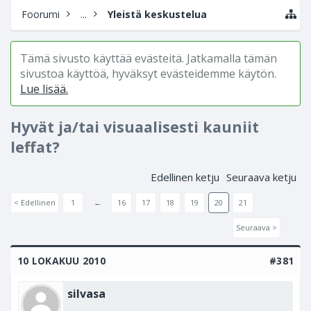
Foorumi
...
Yleistä keskustelua
Tämä sivusto käyttää evästeitä. Jatkamalla tämän
sivustoa käyttöä, hyväksyt evästeidemme käytön.
Lue lisää.
Hyvät ja/tai visuaalisesti kauniit
leffat?
Edellinen ketju
Seuraava ketju
< Edellinen
1
←
16
17
18
19
20
21
Seuraava >
10 LOKAKUU 2010
#381
silvasa