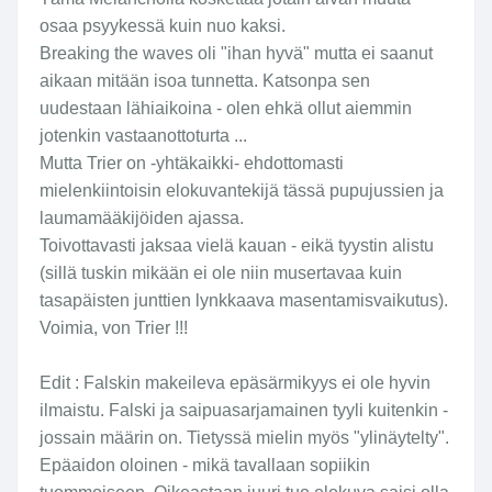
osaa psyykessä kuin nuo kaksi.
Breaking the waves oli "ihan hyvä" mutta ei saanut
aikaan mitään isoa tunnetta. Katsonpa sen
uudestaan lähiaikoina - olen ehkä ollut aiemmin
jotenkin vastaanottoturta ...
Mutta Trier on -yhtäkaikki- ehdottomasti
mielenkiintoisin elokuvantekijä tässä pupujussien ja
laumamääkijöiden ajassa.
Toivottavasti jaksaa vielä kauan - eikä tyystin alistu
(sillä tuskin mikään ei ole niin musertavaa kuin
tasapäisten junttien lynkkaava masentamisvaikutus).
Voimia, von Trier !!!
Edit : Falskin makeileva epäsärmikyys ei ole hyvin
ilmaistu. Falski ja saipuasarjamainen tyyli kuitenkin -
jossain määrin on. Tietyssä mielin myös "ylinäytelty".
Epäaidon oloinen - mikä tavallaan sopiikin