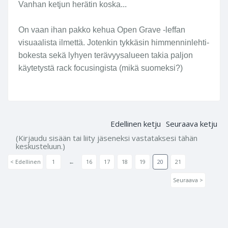
Vanhan ketjun herätin koska...
On vaan ihan pakko kehua Open Grave -leffan
visuaalista ilmettä. Jotenkin tykkäsin himmenninlehti-
bokesta sekä lyhyen terävyysalueen takia paljon
käytetystä rack focusingista (mikä suomeksi?)
Edellinen ketju
Seuraava ketju
(Kirjaudu sisään tai liity jäseneksi vastataksesi tähän
keskusteluun.)
< Edellinen
1
←
16
17
18
19
20
21
Seuraava >