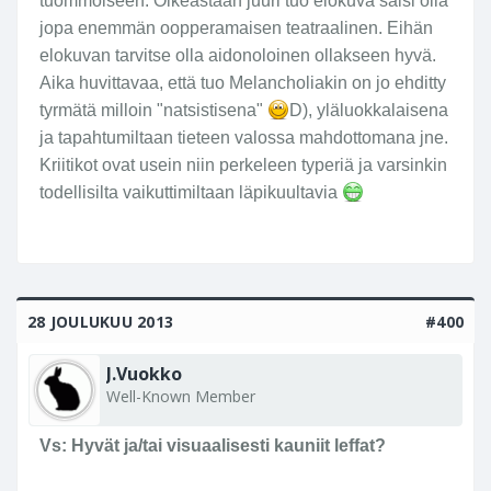
tuommoiseen. Oikeastaan juuri tuo elokuva saisi olla
jopa enemmän oopperamaisen teatraalinen. Eihän
elokuvan tarvitse olla aidonoloinen ollakseen hyvä.
Aika huvittavaa, että tuo Melancholiakin on jo ehditty
tyrmätä milloin "natsistisena"
D), yläluokkalaisena
ja tapahtumiltaan tieteen valossa mahdottomana jne.
Kriitikot ovat usein niin perkeleen typeriä ja varsinkin
todellisilta vaikuttimiltaan läpikuultavia
28 JOULUKUU 2013
#400
J.Vuokko
Well-Known Member
Vs: Hyvät ja/tai visuaalisesti kauniit leffat?