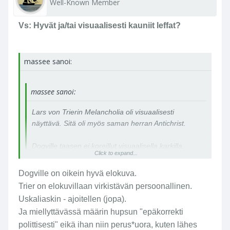
Well-Known Member
Vs: Hyvät ja/tai visuaalisesti kauniit leffat?
massee sanoi:
massee sanoi:
Lars von Trierin Melancholia oli visuaalisesti
näyttävä. Sitä oli myös saman herran Antichrist.
Dogville taasen ei koreillut visuaalisella karkilla,
Click to expand...
mutta oli kekseliäs. Ja ehkäpä mielestäni hieman
ylläolevia perempi.
Dogville on oikein hyvä elokuva.
Click to expand...
Trier on elokuvillaan virkistävän persoonallinen.
Mulla on menossa tällainen kevyiden treffielokuvien
Uskaliaskin - ajoitellen (jopa).
kausi.
Ja miellyttävässä määrin hupsun "epäkorrekti
polittisesti" eikä ihan niin perus*uora, kuten lähes