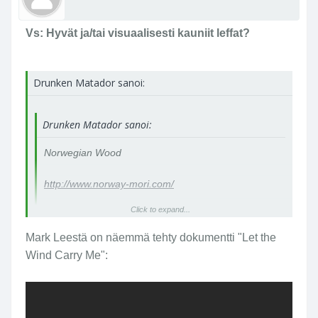
Vs: Hyvät ja/tai visuaalisesti kauniit leffat?
Drunken Matador sanoi:
Drunken Matador sanoi:
Norwegian Wood
http://www.norway-mori.com/
Click to expand...
Kaikki Mark Leen kuvaamat elokuvat voisi luetella
tässä ketjussa. (Wong Kar Wai: In the Mood for
Mark Leestä on näemmä tehty dokumentti "Let the
Love, Hou Hsiao-Hsien -leffat, Vertical Ray of the
Click to expand...
Wind Carry Me":
Sun, Springtime in a Small Town, jne...)