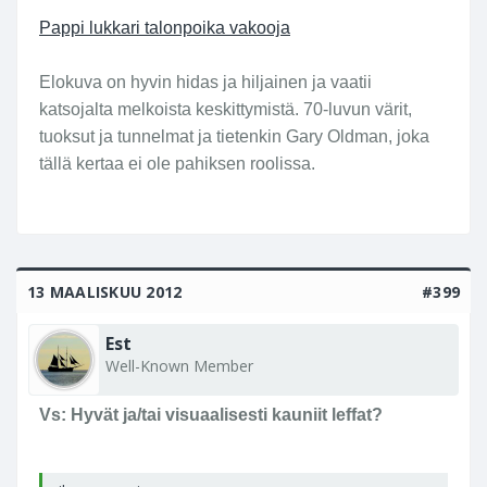
Pappi lukkari talonpoika vakooja
Elokuva on hyvin hidas ja hiljainen ja vaatii
katsojalta melkoista keskittymistä. 70-luvun värit,
tuoksut ja tunnelmat ja tietenkin Gary Oldman, joka
tällä kertaa ei ole pahiksen roolissa.
13 MAALISKUU 2012
#399
Est
Well-Known Member
Vs: Hyvät ja/tai visuaalisesti kauniit leffat?