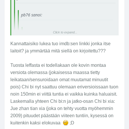
pb76 sanoi:
pb76 sanoi:
Click to expand...
Kannattaisiko lukea tuo imdb:sen linkki jonka itse
Jukka75 sanoi:
Click to expand...
laitoit? ja ymmärtää mitä siellä on kirjoitettu???
Tuosta leffasta ei todellakaan ole kovin montaa
Jukka75 sanoi:
Click to expand...
versiota olemassa (jokaisessa maassa tietty
Kyseisestä leffasta on liikkeellä monta eri versiota,
On tossa jo muutama suokki
leikataan/sensuroidaan omat muutamat minuutit
josta yleisin varmaankin tuo 146min. tiivistelmä.
mainittukin, Gattaca, Sin City, onhan
Click to expand...
pois) Chi bi nyt saattuu olemaan eriversioissaan tuon
Elokuva-arvostelu: Red Cliff
noita monia.
noin 150min ei viittä tuntia ei vaikka kuinka haluaisit.
Click to expand...
Laskemalla yhteen Chi bi:n ja jatko-osan Chi bi xia:
Jos tykkää suurista ja mahtavista
Jue zhan tian xia (joka on tehty vuotta myöhemmin
leffoista kuten Gladiator, sitten
Mistäs tuon viisi tuntia repäisit
kannattaa ehdottomasti katsastaa
2009) pituudet päästään viiteen tuntiin, kysessä on
alkuperäinen kiinalainen versio imdb:ssa,
Click to expand...
Chi bi aka. Red Cliff. Kyseinen
kuitenkin kaksi elokuvaa
;D
kestoa 146min..
leffahan on John Woon vuonna 2008