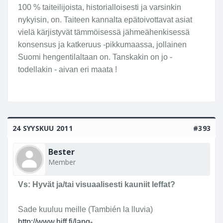
100 % taiteilijoista, historialloisesti ja varsinkin
nykyisin, on. Taiteen kannalta epätoivottavat asiat
vielä kärjistyvät tämmöisessä jähmeähenkisessä
konsensus ja katkeruus -pikkumaassa, jollainen
Suomi hengentilaltaan on. Tanskakin on jo -
todellakin - aivan eri maata !
24 SYYSKUU 2011
#393
Bester
Member
Vs: Hyvät ja/tai visuaalisesti kauniit leffat?
Sade kuuluu meille (También la lluvia)
http://www.hiff.fi/lang-