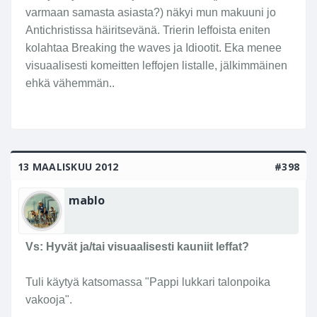
varmaan samasta asiasta?) näkyi mun makuuni jo
Antichristissa häiritsevänä. Trierin leffoista eniten
kolahtaa Breaking the waves ja Idiootit. Eka menee
visuaalisesti komeitten leffojen listalle, jälkimmäinen
ehkä vähemmän..
13 MAALISKUU 2012
#398
mablo
Vs: Hyvät ja/tai visuaalisesti kauniit leffat?
Tuli käytyä katsomassa "Pappi lukkari talonpoika
vakooja".