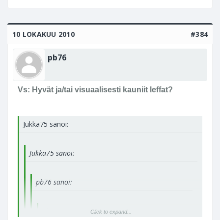
10 LOKAKUU 2010
#384
pb76
Vs: Hyvät ja/tai visuaalisesti kauniit leffat?
Jukka75 sanoi:
Jukka75 sanoi:
pb76 sanoi:
pb76 sanoi:
Click to expand...