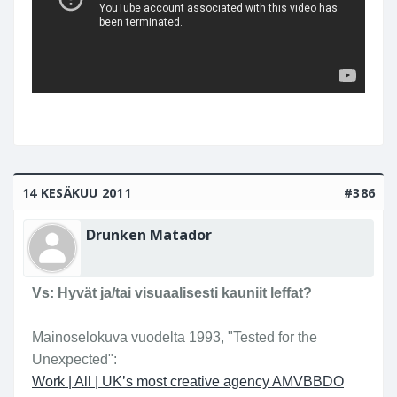
viittä tuntia ei vaikka kuinka haluaisit.
2009.
Laskemalla yhteen Chi bi:n ja jatko-osan Chi
bi xia: Jue zhan tian xia (joka on tehty vuotta
myöhemmin 2009) pituudet päästään viiteen
tuntiin, kysessä on kuitenkin kaksi elokuvaa
;D
14 KESÄKUU 2011
#386
Drunken Matador
Vs: Hyvät ja/tai visuaalisesti kauniit leffat?
Mainoselokuva vuodelta 1993, "Tested for the
Unexpected":
Work | All | UK’s most creative agency AMVBBDO