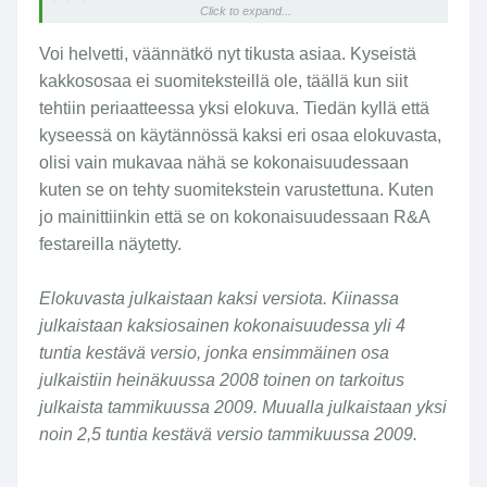
Jukka75 sanoi:
Click to expand...
Voi helvetti, väännätkö nyt tikusta asiaa. Kyseistä
pb76 sanoi:
Click to expand...
kakkososaa ei suomiteksteillä ole, täällä kun siit
tehtiin periaatteessa yksi elokuva. Tiedän kyllä että
kyseessä on käytännössä kaksi eri osaa elokuvasta,
pb76 sanoi:
Click to expand...
olisi vain mukavaa nähä se kokonaisuudessaan
Kannattaisiko lukea tuo imdb:sen linkki jonka itse
Mistäs tuon viisi tuntia repäisit
kuten se on tehty suomitekstein varustettuna. Kuten
laitoit? ja ymmärtää mitä siellä on kirjoitettu???
alkuperäinen kiinalainen versio
Click to expand...
jo mainittiinkin että se on kokonaisuudessaan R&A
imdb:ssa, kestoa 146min..
festareilla näytetty.
Tuosta leffasta ei todellakaan ole kovin montaa
versiota olemassa (jokaisessa maassa tietty
Elokuvasta julkaistaan kaksi versiota. Kiinassa
leikataan/sensuroidaan omat muutamat minuutit
Kyseisestä leffasta on liikkeellä monta eri
pois) Chi bi nyt saattuu olemaan eriversioissaan
julkaistaan kaksiosainen kokonaisuudessa yli 4
versiota, josta yleisin varmaankin tuo
tuon noin 150min ei viittä tuntia ei vaikka kuinka
tuntia kestävä versio, jonka ensimmäinen osa
146min. tiivistelmä.
haluaisit. Laskemalla yhteen Chi bi:n ja jatko-osan
Elokuva-arvostelu: Red Cliff
julkaistiin heinäkuussa 2008 toinen on tarkoitus
Chi bi xia: Jue zhan tian xia (joka on tehty vuotta
julkaista tammikuussa 2009. Muualla julkaistaan yksi
myöhemmin 2009) pituudet päästään viiteen tuntiin,
noin 2,5 tuntia kestävä versio tammikuussa 2009.
kysessä on kuitenkin kaksi elokuvaa
;D