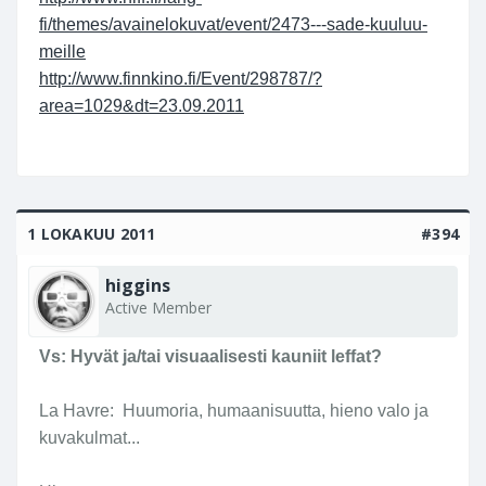
fi/themes/avainelokuvat/event/2473---sade-kuuluu-
meille
http://www.finnkino.fi/Event/298787/?
area=1029&dt=23.09.2011
1 LOKAKUU 2011
#394
higgins
Active Member
Vs: Hyvät ja/tai visuaalisesti kauniit leffat?
La Havre: Huumoria, humaanisuutta, hieno valo ja
kuvakulmat...