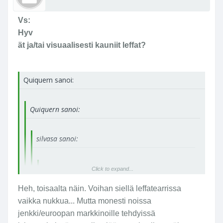
Vs:
Hyv
ät ja/tai visuaalisesti kauniit leffat?
Quiquern sanoi:
Quiquern sanoi:
silvasa sanoi:
silvasa sanoi:
Click to expand...
Red Cliff on alunperin tehty kahdeksi 2,5
Heh, toisaalta näin. Voihan siellä leffatearrissa
tuntiseksi leffaksi. Muistaakseni toi
Click to expand...
vaikka nukkua... Mutta monesti noissa
kaksiosainen versio on näytetty Rakkautta &
jenkki/euroopan markkinoille tehdyissä
Anarkiaa festareilla. Laiskoille länsimaisille