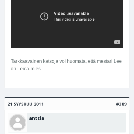
Tarkkaavainen katsoja voi huomata, että mestari Lee
on Leica-mies.
21 SYYSKUU 2011
#389
anttia