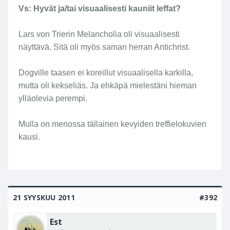
Vs: Hyvät ja/tai visuaalisesti kauniit leffat?
Lars von Trierin Melancholia oli visuaalisesti
näyttävä. Sitä oli myös saman herran Antichrist.
Dogville taasen ei koreillut visuaalisella karkilla,
mutta oli kekseliäs. Ja ehkäpä mielestäni hieman
ylläolevia perempi.
Mulla on menossa tällainen kevyiden treffielokuvien
kausi.
21 SYYSKUU 2011
#392
Est