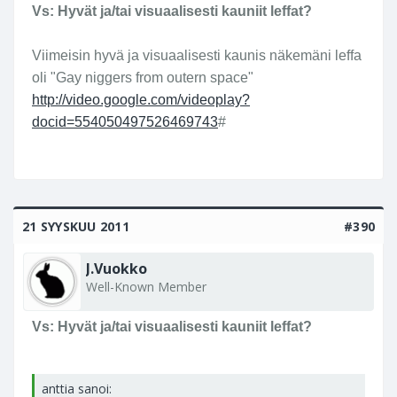
Vs: Hyvät ja/tai visuaalisesti kauniit leffat?
Viimeisin hyvä ja visuaalisesti kaunis näkemäni leffa
oli "Gay niggers from outern space"
http://video.google.com/videoplay?
docid=554050497526469743
#
21 SYYSKUU 2011
#390
J.Vuokko
Well-Known Member
Vs: Hyvät ja/tai visuaalisesti kauniit leffat?
anttia sanoi: