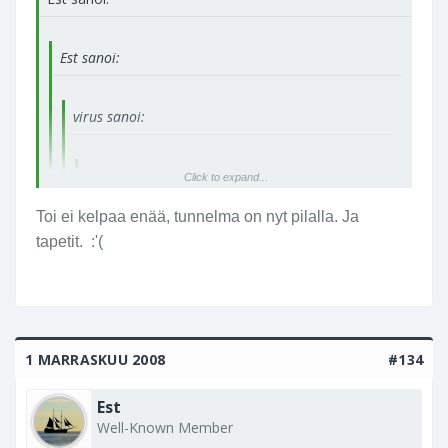
Est sanoi:
virus sanoi:
virus sanoi:
Click to expand...
Toi ei kelpaa enää, tunnelma on nyt pilalla. Ja
Est sanoi:
Click to expand...
tapetit. :'(
Est sanoi:
Click to expand...
Sori, joo.... olet sinä _mieheksi_ aivan "viehättävä"...
PYH, toi viirus mikään söde suttura
tai ainakin... jotain....
ollukaan! Haistakoon...
Click to expand...
1 MARRASKUU 2008
#134
- E
Est
Click to expand...
Well-Known Member