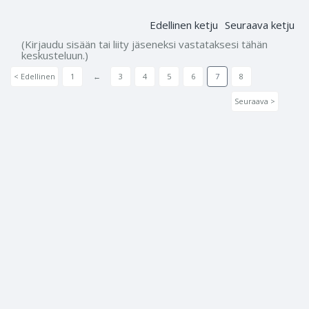
Edellinen ketju
Seuraava ketju
(Kirjaudu sisään tai liity jäseneksi vastataksesi tähän
keskusteluun.)
< Edellinen
1
←
3
4
5
6
7
8
Seuraava >