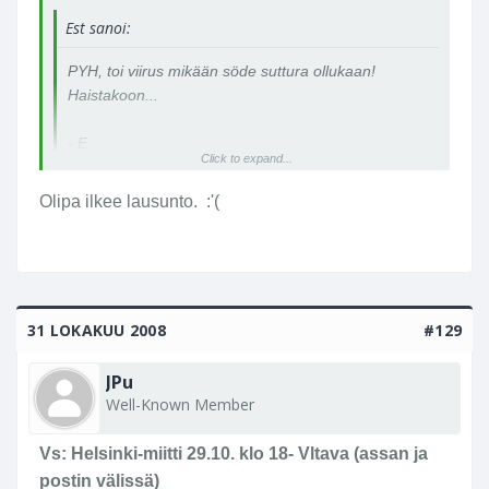
Est sanoi:
PYH, toi viirus mikään söde suttura ollukaan!
Haistakoon...
- E
Click to expand...
Olipa ilkee lausunto. :'(
31 LOKAKUU 2008
#129
JPu
Well-Known Member
Vs: Helsinki-miitti 29.10. klo 18- Vltava (assan ja
postin välissä)