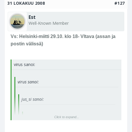
31 LOKAKUU 2008
#127
Est
Well-Known Member
Vs: Helsinki-miitti 29.10. klo 18- Vltava (assan ja
postin välissä)
virus sanoi:
virus sanoi:
jus_si sanoi:
jus_si sanoi:
Click to expand...
Mites virus näyttää noin selväpäiseltä..