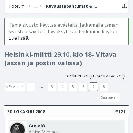
Foorumi
...
Kuvaustapahtumat & valokuvanäyttelyt
Tämä sivusto käyttää evästeitä. Jatkamalla tämän
sivustoa käyttöä, hyväksyt evästeidemme käytön.
Lue lisää.
Helsinki-miitti 29.10. klo 18- Vltava
(assan ja postin välissä)
Edellinen ketju
Seuraava ketju
< Edellinen
1
←
3
4
5
6
7
8
Seuraava >
30 LOKAKUU 2008
#121
AnselA
Active Member