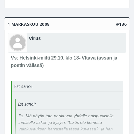
1 MARRASKUU 2008
#136
virus
Vs: Helsinki-miitti 29.10. klo 18- Vltava (assan ja
postin välissä)
Est sanoi:
Est sanoi:
Ps. Mä näytin tota parikuvaa yhdelle naispuoliselle
ihmiselle äsken ja kysyin: "Eikös ole komeita
valokuvauksen harrastajia tässä kuvassa?" ja hän