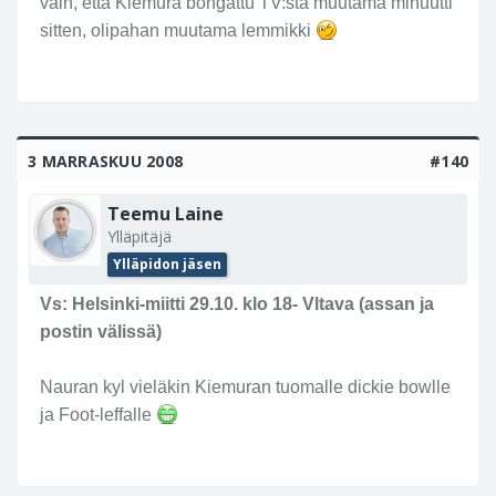
vain, että Kiemura bongattu TV:stä muutama minuutti
sitten, olipahan muutama lemmikki
3 MARRASKUU 2008
#140
Teemu Laine
Ylläpitäjä
Ylläpidon jäsen
Vs: Helsinki-miitti 29.10. klo 18- Vltava (assan ja
postin välissä)
Nauran kyl vieläkin Kiemuran tuomalle dickie bowlle
ja Foot-leffalle