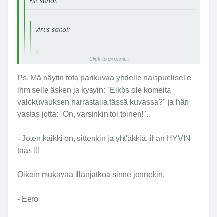
Est sanoi:
virus sanoi:
virus sanoi:
Click to expand...
Ps. Mä näytin tota parikuvaa yhdelle naispuoliselle
Est sanoi:
Click to expand...
ihmiselle äsken ja kysyin: "Eikös ole komeita
valokuvauksen harrastajia tässä kuvassa?" ja hän
vastas jotta: "On, varsinkin toi toinen!".
Est sanoi:
Click to expand...
No voi hemmetti. Ei ois pitänytkään mennä
Sori, joo.... olet sinä _mieheksi_
- Joten kaikki on, sittenkin ja yht'äkkiä, ihan HYVIN
sanomaan tollasia.
aivan "viehättävä"... tai ainakin...
Click to expand...
taas !!!
Mutta kyllä täälläkin tän selkkauksen takia itketään
jotain....
(jos tämä lohduttais vähän).
Oikein mukavaa illanjatkoa sinne jonnekin.
Monta ihmistä itkee ja KOVAA !
Toi ei kelpaa enää, tunnelma on nyt pilalla.
Anteeks Virus, Anteeks. Ja sinä olet hyvin komea
- Eero
Ja tapetit. :'(
___MIES___ ! - Eerosi ( nyt ja aina )