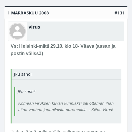
1 MARRASKUU 2008
#131
virus
Vs: Helsinki-miitti 29.10. klo 18- Vltava (assan ja
postin välissä)
JPu sanoi:
JPu sanoi:
Komean viruksen kuvan kunniaksi piti ottaman ihan
aitoa vanhaa japanilaista puremalttia... Kiitos Virus!
Taitaa jäädä putki päälle sattumien summana.