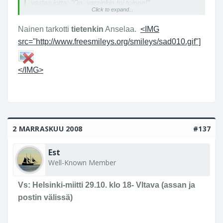
vastas jotta: "On, varsinkin toi toinen!".
Click to expand...
- Joten kaikki on, sittenkin ja yht'äkkiä, ihan HYVIN
Nainen tarkotti
tietenkin
Anselaa.
<IMG
taas !!!
Click to expand...
src="http://www.freesmileys.org/smileys/sad010.gif"]
Oikein mukavaa illanjatkoa sinne jonnekin.
</IMG>
- Eero
2 MARRASKUU 2008
#137
Est
Well-Known Member
Vs: Helsinki-miitti 29.10. klo 18- Vltava (assan ja
postin välissä)