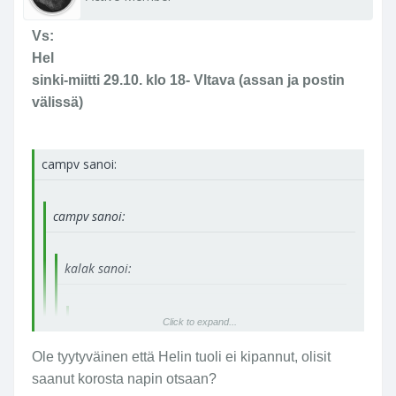
Vs:
Hel
sinki-miitti 29.10. klo 18- Vltava (assan ja postin
välissä)
campv sanoi:
campv sanoi:
kalak sanoi:
kalak sanoi:
Click to expand...
Ha - kannat kattoon!
Ole tyytyväinen että Helin tuoli ei kipannut, olisit
Click to expand...
saanut korosta napin otsaan?