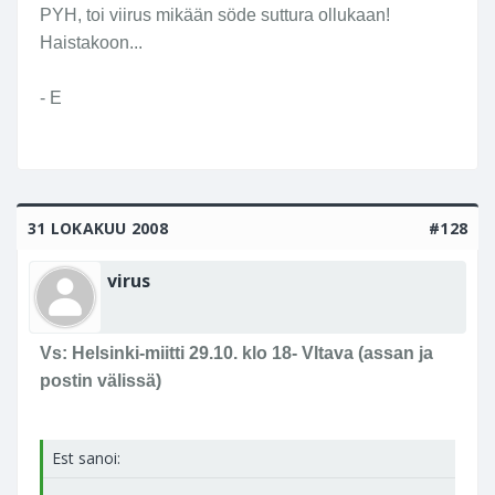
Click to expand...
PYH, toi viirus mikään söde suttura ollukaan!
Haistakoon...
Pysytäänpä asiassa taas!! Raimon pillit,
muistaakseni 3 kpl, on hävinny ja ne pitää löytyy.
- E
31 LOKAKUU 2008
#128
virus
Vs: Helsinki-miitti 29.10. klo 18- Vltava (assan ja
postin välissä)
Est sanoi: