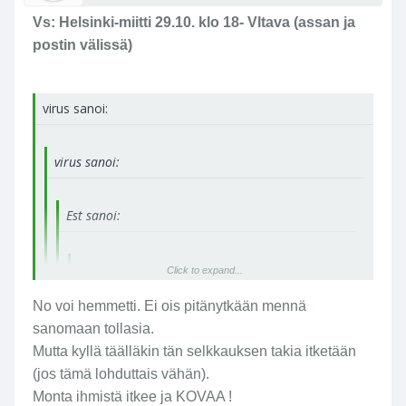
Olipa ilkee lausunto. :'(
Vs: Helsinki-miitti 29.10. klo 18- Vltava (assan ja
postin välissä)
virus sanoi:
virus sanoi:
Est sanoi:
Est sanoi:
Click to expand...
No voi hemmetti. Ei ois pitänytkään mennä
virus sanoi:
Click to expand...
sanomaan tollasia.
Mutta kyllä täälläkin tän selkkauksen takia itketään
(jos tämä lohduttais vähän).
virus sanoi:
Click to expand...
Monta ihmistä itkee ja KOVAA !