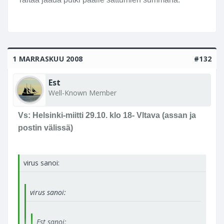
1 MARRASKUU 2008
#132
Est
Well-Known Member
Vs: Helsinki-miitti 29.10. klo 18- Vltava (assan ja
postin välissä)
virus sanoi:
virus sanoi:
Est sanoi: