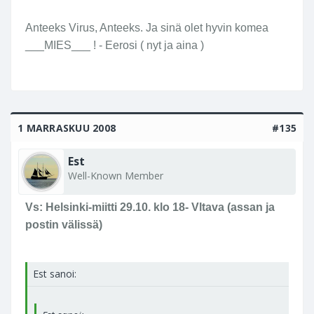
Toi ei kelpaa enää, tunnelma on nyt pilalla. Ja
Olipa ilkee lausunto. :'(
tapetit. :'(
Click to expand...
Anteeks Virus, Anteeks. Ja sinä olet hyvin komea
___MIES___ ! - Eerosi ( nyt ja aina )
Sori, joo.... olet sinä _mieheksi_ aivan
"viehättävä"... tai ainakin... jotain....
1 MARRASKUU 2008
#135
Est
Well-Known Member
Vs: Helsinki-miitti 29.10. klo 18- Vltava (assan ja
postin välissä)
Est sanoi: