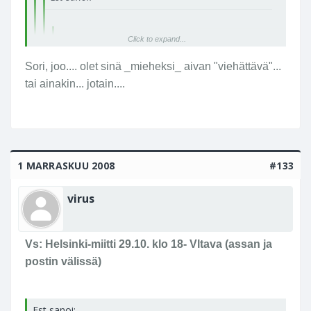
Est sanoi:
Click to expand...
PYH, toi viirus mikään söde suttura ollukaan!
Sori, joo.... olet sinä _mieheksi_ aivan "viehättävä"...
Haistakoon...
Click to expand...
tai ainakin... jotain....
- E
Click to expand...
Olipa ilkee lausunto. :'(
1 MARRASKUU 2008
#133
virus
Vs: Helsinki-miitti 29.10. klo 18- Vltava (assan ja
postin välissä)
Est sanoi: