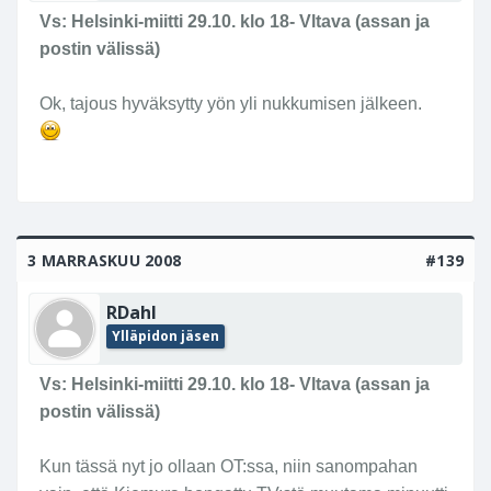
Vs: Helsinki-miitti 29.10. klo 18- Vltava (assan ja
- Eero
postin välissä)
Ok, tajous hyväksytty yön yli nukkumisen jälkeen.
3 MARRASKUU 2008
#139
RDahl
Ylläpidon jäsen
Vs: Helsinki-miitti 29.10. klo 18- Vltava (assan ja
postin välissä)
Kun tässä nyt jo ollaan OT:ssa, niin sanompahan