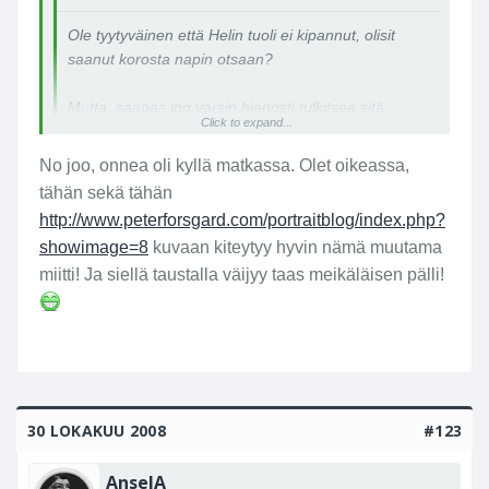
Ole tyytyväinen että Helin tuoli ei kipannut, olisit
saanut korosta napin otsaan?
Mutta, saapas.jpg varsin hienosti tulkitsee sitä
Click to expand...
meininkiä mistä miitissä nautittiin.
No joo, onnea oli kyllä matkassa. Olet oikeassa,
tähän sekä tähän
http://www.peterforsgard.com/portraitblog/index.php?
showimage=8
kuvaan kiteytyy hyvin nämä muutama
miitti! Ja siellä taustalla väijyy taas meikäläisen pälli!
30 LOKAKUU 2008
#123
AnselA