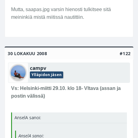
Hmm, mikä ihme siinä on, että jos kuvassa on Helin
Mutta, saapas.jpg varsin hienosti tulkitsee sitä
kenkä, niin meikäläisen pälli löytyy siellä taustalla!
meininkiä mistä miitissä nautittiin.
30 LOKAKUU 2008
#122
campv
Ylläpidon jäsen
Vs: Helsinki-miitti 29.10. klo 18- Vltava (assan ja
postin välissä)
AnselA sanoi:
AnselA sanoi: