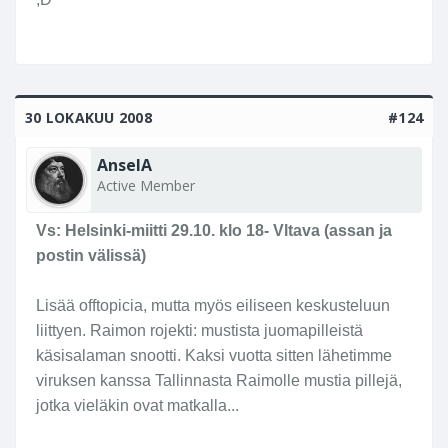
Click to expand...
sitä meininkiä mistä miitissä nautittiin.
No joo, onnea oli kyllä matkassa. Olet oikeassa,
tähän sekä tähän
http://www.peterforsgard.com/portraitblog/index.php
?showimage=8
kuvaan kiteytyy hyvin nämä
30 LOKAKUU 2008
#124
muutama miitti! Ja siellä taustalla väijyy taas
meikäläisen pälli!
AnselA
Active Member
Vs: Helsinki-miitti 29.10. klo 18- Vltava (assan ja
postin välissä)
Lisää offtopicia, mutta myös eiliseen keskusteluun
liittyen. Raimon rojekti: mustista juomapilleistä
käsisalaman snootti. Kaksi vuotta sitten lähetimme
viruksen kanssa Tallinnasta Raimolle mustia pillejä,
jotka vieläkin ovat matkalla...