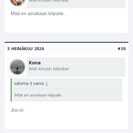
Well-Known Member
a
L
Mää en ainakaan kilpaile.
e
i
c
a
n
5 HEINÄKUU 2026
#30
k
a
Kona
n
Well-Known Member
s
s
saloma-3 sanoi:
↑
a
.
Mää en ainakaan kilpaile.
Juu ei.