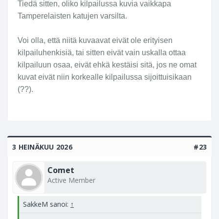
Tiedä sitten, oliko kilpailussa kuvia vaikkapa
k
Tamperelaisten katujen varsilta.
a
t
Voi olla, että niitä kuvaavat eivät ole erityisen
u
k
kilpailuhenkisiä, tai sitten eivät vain uskalla ottaa
u
kilpailuun osaa, eivät ehkä kestäisi sitä, jos ne omat
v
kuvat eivät niin korkealle kilpailussa sijoittuisikaan
a
(??).
u
k
s
e
n
3 HEINÄKUU 2026
#23
l
a
Comet
ji
Active Member
t
y
y
SakkeM sanoi:
↑
p