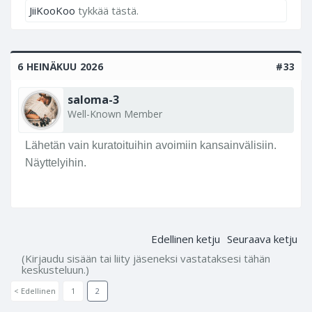
JiiKooKoo
tykkää tästä.
6 HEINÄKUU 2026
#33
saloma-3
Well-Known Member
Lähetän vain kuratoituihin avoimiin kansainvälisiin.
Näyttelyihin.
Edellinen ketju
Seuraava ketju
(Kirjaudu sisään tai liity jäseneksi vastataksesi tähän
keskusteluun.)
< Edellinen
1
2