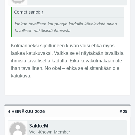
s
a
Comet sanoi:
↑
j
jonkun tavallisen kaupungin kaduilla kävelevistä aivan
u
tavallisen näköisistä ihmisistä.
l
k
i
Kolmanneksi sijoittuneen kuvan voisi ehkä myös
s
laskea katukuvaksi. Vaikka se ei näytäkään tavallisia
e
ihmisiä tavallisella kadulla. Eikä kuvakulmakaan ole
s
ihan tavallinen. No okei – ehkä se ei sittenkään ole
s
katukuva.
a
p
a
i
k
a
4 HEINÄKUU 2026
#25
s
s
SakkeM
a
Well-Known Member