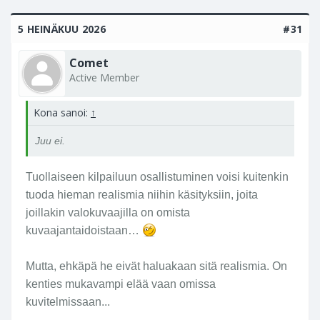
5 HEINÄKUU 2026
#31
Comet
Active Member
Kona sanoi:
↑
Juu ei.
Tuollaiseen kilpailuun osallistuminen voisi kuitenkin
tuoda hieman realismia niihin käsityksiin, joita
joillakin valokuvaajilla on omista
kuvaajantaidoistaan…
Mutta, ehkäpä he eivät haluakaan sitä realismia. On
kenties mukavampi elää vaan omissa
kuvitelmissaan...