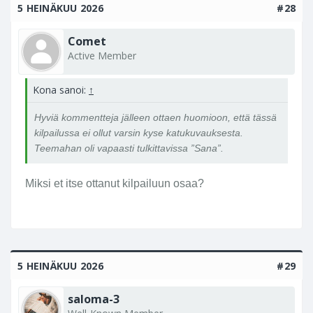
j
5 HEINÄKUU 2026
#28
a
,
Comet
k
Active Member
i
e
Kona sanoi:
↑
r
t
Hyviä kommentteja jälleen ottaen huomioon, että tässä
e
kilpailussa ei ollut varsin kyse katukuvauksesta.
l
Teemahan oli vapaasti tulkittavissa ”Sana”.
e
e
Miksi et itse ottanut kilpailuun osaa?
k
a
u
p
u
5 HEINÄKUU 2026
n
#29
g
il
saloma-3
l