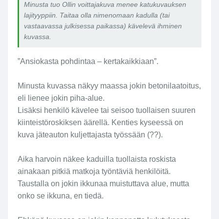
p
Minusta tuo Ollin voittajakuva menee katukuvauksen
ii
lajityyppiin. Taitaa olla nimenomaan kadulla (tai
n
vastaavassa julkisessa paikassa) kävelevä ihminen
.
kuvassa.
T
a
”Ansiokasta pohdintaa – kertakaikkiaan”.
it
a
Minusta kuvassa näkyy maassa jokin betonilaatoitus,
a
eli lienee jokin piha-alue.
o
Lisäksi henkilö kävelee tai seisoo tuollaisen suuren
ll
kiinteistöroskiksen äärellä. Kenties kyseessä on
a
n
kuva jäteauton kuljettajasta työssään (??).
i
m
Aika harvoin näkee kaduilla tuollaista roskista
e
ainakaan pitkiä matkoja työntäviä henkilöitä.
n
Taustalla on jokin ikkunaa muistuttava alue, mutta
o
onko se ikkuna, en tiedä.
m
a