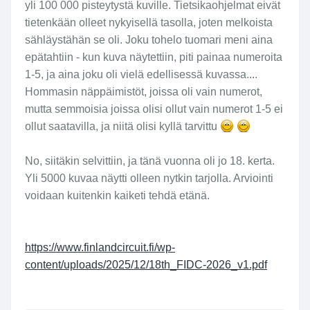
yli 100 000 pisteytystä kuville. Tietsikaohjelmat eivät
tietenkään olleet nykyisellä tasolla, joten melkoista
sähläystähän se oli. Joku tohelo tuomari meni aina
epätahtiin - kun kuva näytettiin, piti painaa numeroita
1-5, ja aina joku oli vielä edellisessä kuvassa....
Hommasin näppäimistöt, joissa oli vain numerot,
mutta semmoisia joissa olisi ollut vain numerot 1-5 ei
ollut saatavilla, ja niitä olisi kyllä tarvittu
No, siitäkin selvittiin, ja tänä vuonna oli jo 18. kerta.
Yli 5000 kuvaa näytti olleen nytkin tarjolla. Arviointi
voidaan kuitenkin kaiketi tehdä etänä.
https://www.finlandcircuit.fi/wp-
content/uploads/2025/12/18th_FIDC-2026_v1.pdf