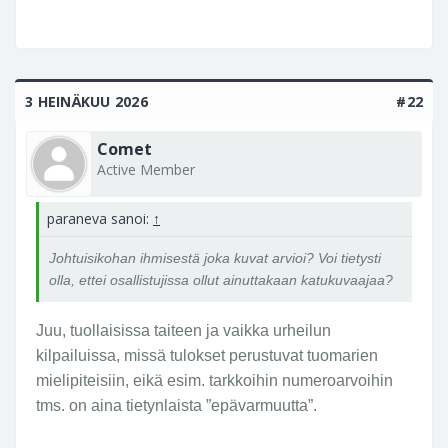
o
O
ll
i
n
3 HEINÄKUU 2026
#22
v
o
Comet
it
Active Member
t
a
paraneva sanoi:
↑
j
a
Johtuisikohan ihmisestä joka kuvat arvioi? Voi tietysti
k
olla, ettei osallistujissa ollut ainuttakaan katukuvaajaa?
u
v
Juu, tuollaisissa taiteen ja vaikka urheilun
a
kilpailuissa, missä tulokset perustuvat tuomarien
m
e
mielipiteisiin, eikä esim. tarkkoihin numeroarvoihin
n
tms. on aina tietynlaista ”epävarmuutta”.
e
e