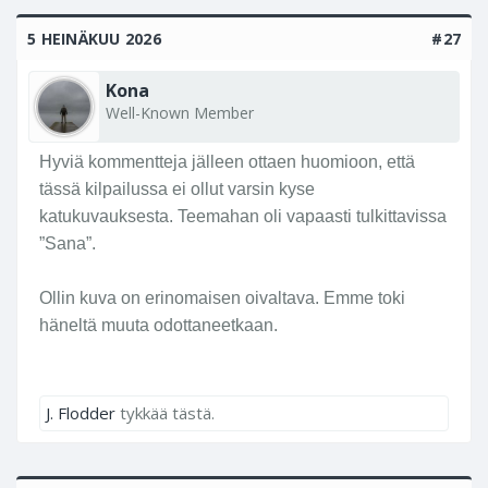
i
5 HEINÄKUU 2026
#27
n
e
n
Kona
)
Well-Known Member
o
n
Hyviä kommentteja jälleen ottaen huomioon, että
k
tässä kilpailussa ei ollut varsin kyse
y
katukuvauksesta. Teemahan oli vapaasti tulkittavissa
ll
”Sana”.
ä
k
Ollin kuva on erinomaisen oivaltava. Emme toki
a
häneltä muuta odottaneetkaan.
t
u
k
u
J. Flodder
tykkää tästä.
v
a
a