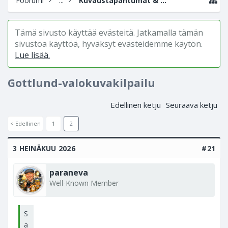
Foorumi
...
Kuvaustapahtumat & valokuvanäyttelyt
Tämä sivusto käyttää evästeitä. Jatkamalla tämän
sivustoa käyttöä, hyväksyt evästeidemme käytön.
Lue lisää.
Gottlund-valokuvakilpailu
Edellinen ketju
Seuraava ketju
< Edellinen
1
2
3 HEINÄKUU 2026
#21
paraneva
Well-Known Member
S
a