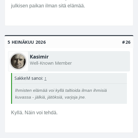
julkisen paikan ilman sitä elämää.
s
a
.
O
ll
i
5 HEINÄKUU 2026
#26
(
v
Kasimir
a
Well-Known Member
n
h
SakkeM sanoi:
↑
a
l
Ihmisten elämää voi kyllä taltioida ilman ihmisiä
a
kuvassa - jälkiä, jätöksiä, varjoja jne.
u
k
Kyllä. Näin voi tehdä.
k
u
l
a