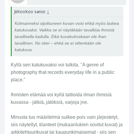
)
k
JiiKooKoo sanoi:
↑
ä
v
Kolmanneksi sijoittuneen kuvan voisi ehkä myös laskea
e
katukuvaksi. Vaikka se ei näytäkään tavallisia ihmisiä
l
tavallisella kadulla. Eikä kuvakulmakaan ole ihan
e
tavallinen. No okei – ehkä se ei sittenkään ole
v
katukuva.
ä
i
Kyllä sen katukuvaksi voi tulkita. "A genre of
h
photography that records everyday life in a public
m
place."
i
n
e
Ihmisten elämää voi kyllä taltioida ilman ihmisiä
n
kuvassa - jälkiä, jätöksiä, varjoja jne.
k
u
Minusta tuo määritelmä sulkee pois vain järjestetyt,
v
siis näytellyt, tilanteet (mukaanlukien sovitut kuvat) ja
a
arkkitehtuurikuvat tai kaupunkimaisemat - siis sen
s