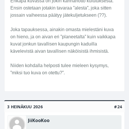
a
Ehkäpä kuvassa on jokin kannanotto kulutuksesta.
n
Ensin ostetaan jotakin tavaraa ”alesta”, joka sitten
k
jossain vaiheessa päätyy jätekuljetukseen (??).
a
d
Joka tapauksessa, ainakin omasta mielestäni kuva
u
on hieno, ja on aivan eri ”planeetalta” kuin vaikkapa
ll
kuvat jonkun tavallisen kaupungin kaduilla
a
kävelevistä aivan tavallisen näköisistä ihmisistä.
(
t
a
Niiden kohdalla helposti tulee mieleen kysymys,
i
”miksi tuo kuva on otettu?”.
v
a
s
t
a
3 HEINÄKUU 2026
#24
a
v
JiiKooKoo
a
s