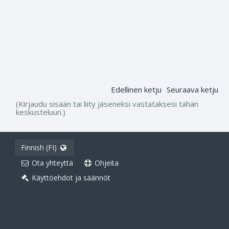
Edellinen ketju
Seuraava ketju
(Kirjaudu sisään tai liity jäseneksi vastataksesi tähän
keskusteluun.)
Finnish (FI)
Ota yhteyttä
Ohjeita
Käyttöehdot ja säännöt