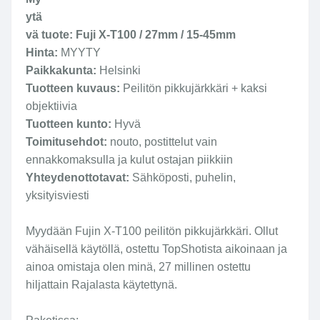
ytä
vä tuote: Fuji X-T100 / 27mm / 15-45mm
Hinta:
MYYTY
Paikkakunta:
Helsinki
Tuotteen kuvaus:
Peilitön pikkujärkkäri + kaksi
objektiivia
Tuotteen kunto:
Hyvä
Toimitusehdot:
nouto, postittelut vain
ennakkomaksulla ja kulut ostajan piikkiin
Yhteydenottotavat:
Sähköposti, puhelin,
yksityisviesti
Myydään Fujin X-T100 peilitön pikkujärkkäri. Ollut
vähäisellä käytöllä, ostettu TopShotista aikoinaan ja
ainoa omistaja olen minä, 27 millinen ostettu
hiljattain Rajalasta käytettynä.