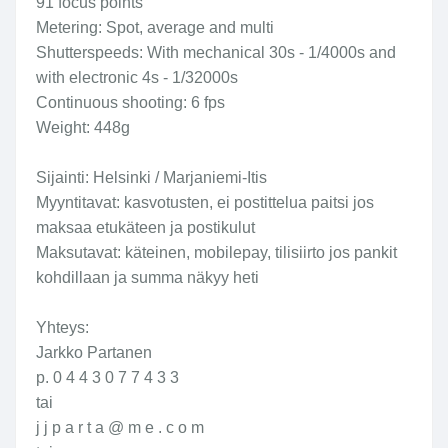
91 focus points
Metering: Spot, average and multi
Shutterspeeds: With mechanical 30s - 1/4000s and
with electronic 4s - 1/32000s
Continuous shooting: 6 fps
Weight: 448g
Sijainti: Helsinki / Marjaniemi-Itis
Myyntitavat: kasvotusten, ei postittelua paitsi jos
maksaa etukäteen ja postikulut
Maksutavat: käteinen, mobilepay, tilisiirto jos pankit
kohdillaan ja summa näkyy heti
Yhteys:
Jarkko Partanen
p. 0 4 4 3 0 7 7 4 3 3
tai
j j p a r t a @ m e . c o m