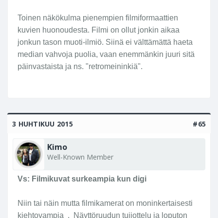
Toinen näkökulma pienempien filmiformaattien
kuvien huonoudesta. Filmi on ollut jonkin aikaa
jonkun tason muoti-ilmiö. Siinä ei välttämättä haeta
median vahvoja puolia, vaan enemmänkin juuri sitä
päinvastaista ja ns. "retromeininkiä".
3 HUHTIKUU 2015
#65
Kimo
Well-Known Member
Vs: Filmikuvat surkeampia kun digi
Niin tai näin mutta filmikamerat on moninkertaisesti
kiehtovampia . Näyttöruudun tuijottelu ja loputon