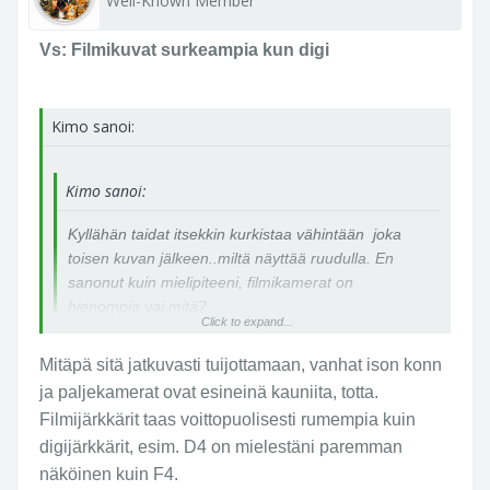
Well-Known Member
hienoja. Vähällä vaivalla eikä maksa paljon.
Vs: Filmikuvat surkeampia kun digi
Kimo sanoi:
Kimo sanoi:
Kyllähän taidat itsekkin kurkistaa vähintään joka
toisen kuvan jälkeen..miltä näyttää ruudulla. En
sanonut kuin mielipiteeni, filmikamerat on
hienompia vai mitä?
Click to expand...
Mitäpä sitä jatkuvasti tuijottamaan, vanhat ison konn
ja paljekamerat ovat esineinä kauniita, totta.
Filmijärkkärit taas voittopuolisesti rumempia kuin
digijärkkärit, esim. D4 on mielestäni paremman
näköinen kuin F4.