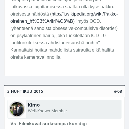
jatkuvassa tuijottamisessa saattaa olla kyse pakko-
oireisesta häiriöstä (
http://fi.wikipedia.org/wiki/Pakko-
oireinen_h%C3%A4iri%C3%B
) "myös OCD,
lyhenteenä sanoista obsessive-compulsive disorder)
on psykiatrinen häiriö, joka luokitellaan ICD-10
tautiluokituksessa ahdistuneisuushäiriöihin".
Kannattaisi hoitaa mahdollista sairautta eikä hallita
oireita kameravalinnoilla.
3 HUHTIKUU 2015
#68
Kimo
Well-Known Member
Vs: Filmikuvat surkeampia kun digi