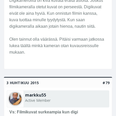
Digikameroilla on kiva kuvata eräitä asioita. Joskus
filmikameralla otetut kuvat on perseestä. Digikuvat
eivät ole aina hyviä. Kun onnistun filmin kanssa,
kuva tuottaa minulle tyydytystä. Kun saan
digikameralla aikaan jotain hienoa, nautin siitä.
Olen tainnut olla väärässä. Pitäisi varmaan jatkossa
lukea täältä minkä kameran otan kuvausreissulle
mukaan.
3 HUHTIKUU 2015
#79
markku55
Active Member
Vs: Filmikuvat surkeampia kun digi