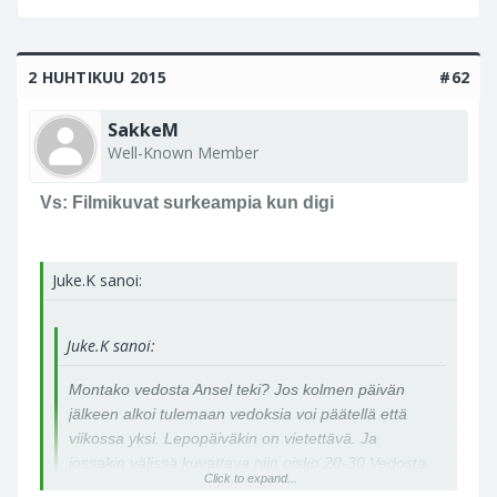
2 HUHTIKUU 2015
#62
SakkeM
Well-Known Member
Vs: Filmikuvat surkeampia kun digi
Juke.K sanoi:
Juke.K sanoi:
Montako vedosta Ansel teki? Jos kolmen päivän
jälkeen alkoi tulemaan vedoksia voi päätellä että
viikossa yksi. Lepopäiväkin on vietettävä. Ja
jossakin välissä kuvattava niin oisko 20-30 Vedosta
Click to expand...
vuodessa oikea määrä?