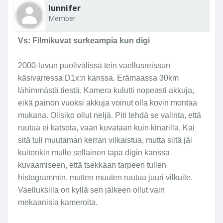
lunnifer
Member
Vs: Filmikuvat surkeampia kun digi
2000-luvun puolivälissä tein vaellusreissun
käsivarressa D1x:n kanssa. Erämaassa 30km
lähimmästä tiestä. Kamera kulutti nopeasti akkuja,
eikä painon vuoksi akkuja voinut olla kovin montaa
mukana. Olisiko ollut neljä. Piti tehdä se valinta, että
ruutua ei katsota, vaan kuvataan kuin kinarilla. Kai
sitä tuli muutaman kerran vilkaistua, mutta siitä jäi
kuitenkin mulle sellainen tapa digin kanssa
kuvaamiseen, että tsekkaan tarpeen tullen
histogrammin, mutten muuten ruutua juuri vilkuile.
Vaelluksilla on kyllä sen jälkeen ollut vain
mekaanisia kameroita.