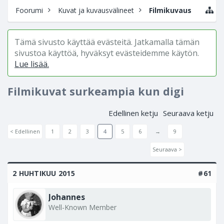
Foorumi
Kuvat ja kuvausvälineet
Filmikuvaus
Tämä sivusto käyttää evästeitä. Jatkamalla tämän
sivustoa käyttöä, hyväksyt evästeidemme käytön.
Lue lisää.
Filmikuvat surkeampia kun digi
Edellinen ketju
Seuraava ketju
< Edellinen
1
2
3
4
5
6
→
9
Seuraava >
2 HUHTIKUU 2015
#61
Johannes
Well-Known Member