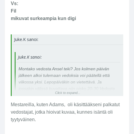
Vs:
Fil
mikuvat surkeampia kun digi
Juke.K sanoi:
Juke.K sanoi:
Montako vedosta Ansel teki? Jos kolmen päivän
jälkeen alkoi tulemaan vedoksia voi päätellä että
viikossa yksi. Lepopäiväkin on vietettävä. Ja
jossakin välissä kuvattava niin oisko 20-30 Vedosta
Click to expand...
vuodessa oikea määrä?
Mestareilla, kuten Adams, oli käsittääkseni palkatut
vedostajat, jotka hioivat kuvaa, kunnes isäntä oli
tyytyväinen.