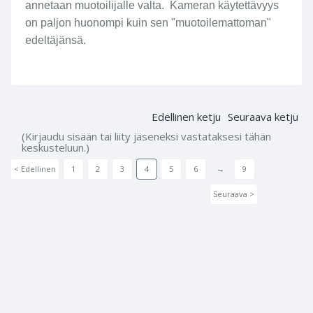
annetaan muotoilijalle valta. Kameran käytettävyys
on paljon huonompi kuin sen "muotoilemattoman"
edeltäjänsä.
Edellinen ketju
Seuraava ketju
(Kirjaudu sisään tai liity jäseneksi vastataksesi tähän
keskusteluun.)
< Edellinen
1
2
3
4
5
6
→
9
Seuraava >