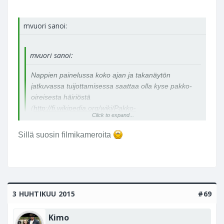
mvuori sanoi:
mvuori sanoi:
Nappien painelussa koko ajan ja takanäytön
jatkuvassa tuijottamisessa saattaa olla kyse pakko-
oireisesta häiriöstä
(
http://fi.wikipedia.org/wiki/Pakko-
Click to expand...
oireinen_h%C3%A4iri%C3%B
) "myös OCD,
lyhenteenä sanoista obsessive-compulsive
Sillä suosin filmikameroita
disorder) on psykiatrinen häiriö, joka luokitellaan
Click to expand...
ICD-10 tautiluokituksessa ahdistuneisuushäiriöihin".
Kannattaisi hoitaa mahdollista sairautta eikä hallita
oireita kameravalinnoilla.
3 HUHTIKUU 2015
#69
Kimo