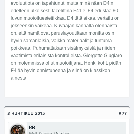
evoluutiota on tapahtunut, mutta minä näen D4:n
edelleen ulkoisesti faceliftinä F4:lle. F4 edustaa 80-
luvun muotoiluestetiikkaa, D4 tätä aikaa, vertailu on
jokseenkin vaikeaa. Kuvaajan kannalta olennaista
on, että nämä ovat peruslayoutiltaan monilta osin
hyvin samanlaisia, vaikka materiaalit ja tuntuma
poikkeaa. Puhumattakaan sisälmyksistä ja niiden
vaatimista erilaisista kontrolleista. Giorgetto Giugiaro
on molemmissa ollut muotoilijana. Henk. koht. pidän
F4:ää hyvin onnistuneena ja siinä on klassikon
ainesta.
3 HUHTIKUU 2015
#77
RB
Well-Known Member