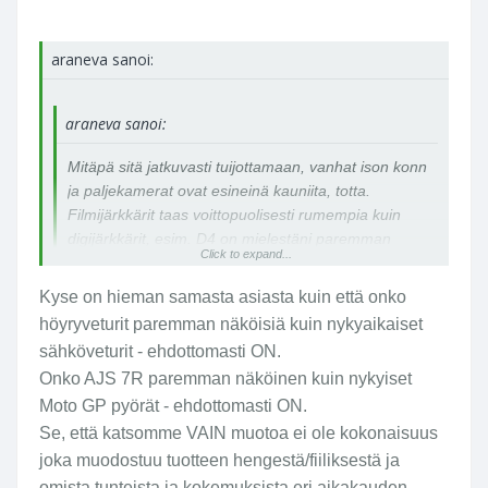
araneva sanoi:
araneva sanoi:
Mitäpä sitä jatkuvasti tuijottamaan, vanhat ison konn
ja paljekamerat ovat esineinä kauniita, totta.
Filmijärkkärit taas voittopuolisesti rumempia kuin
digijärkkärit, esim. D4 on mielestäni paremman
Click to expand...
näköinen kuin F4.
Kyse on hieman samasta asiasta kuin että onko
höyryveturit paremman näköisiä kuin nykyaikaiset
sähköveturit - ehdottomasti ON.
Onko AJS 7R paremman näköinen kuin nykyiset
Moto GP pyörät - ehdottomasti ON.
Se, että katsomme VAIN muotoa ei ole kokonaisuus
joka muodostuu tuotteen hengestä/fiiliksestä ja
omista tunteista ja kokemuksista eri aikakauden