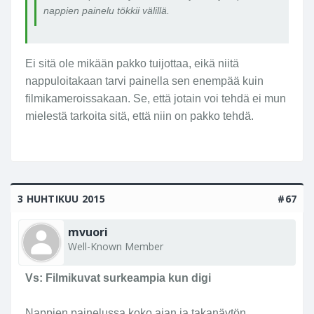
nappien painelu tökkii välillä.
Ei sitä ole mikään pakko tuijottaa, eikä niitä
nappuloitakaan tarvi painella sen enempää kuin
filmikameroissakaan. Se, että jotain voi tehdä ei mun
mielestä tarkoita sitä, että niin on pakko tehdä.
3 HUHTIKUU 2015
#67
mvuori
Well-Known Member
Vs: Filmikuvat surkeampia kun digi
Nappien painelussa koko ajan ja takanäytön