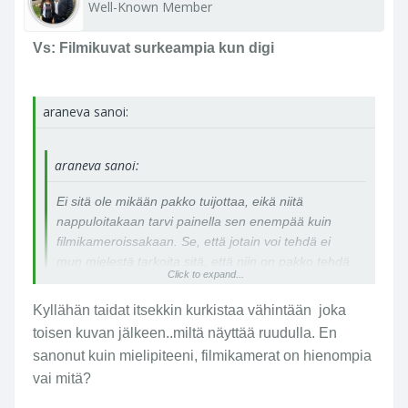
Well-Known Member
Vs: Filmikuvat surkeampia kun digi
araneva sanoi:
araneva sanoi:
Ei sitä ole mikään pakko tuijottaa, eikä niitä
nappuloitakaan tarvi painella sen enempää kuin
filmikameroissakaan. Se, että jotain voi tehdä ei
mun mielestä tarkoita sitä, että niin on pakko tehdä.
Click to expand...
Kyllähän taidat itsekkin kurkistaa vähintään joka
toisen kuvan jälkeen..miltä näyttää ruudulla. En
sanonut kuin mielipiteeni, filmikamerat on hienompia
vai mitä?