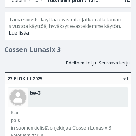
Foorumi
...
Tutoriaalit ja DIY / TSI (Tee-Se-Itse)
Tämä sivusto käyttää evästeitä. Jatkamalla tämän
sivustoa käyttöä, hyväksyt evästeidemme käytön.
Lue lisää.
Cossen Lunasix 3
Edellinen ketju
Seuraava ketju
23 ELOKUU 2025
#1
tw-3
Kai
pais
in suomenkielistä ohjekirjaa Cossen Lunasix 3
valotusmittariin.