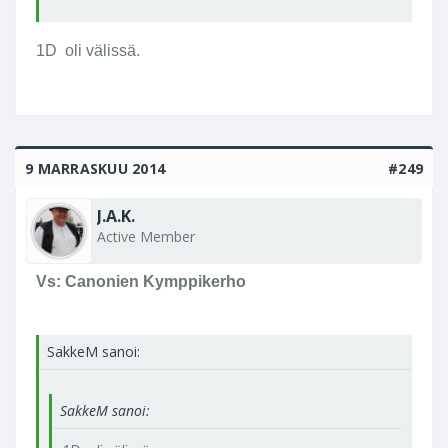
1D oli välissä.
9 MARRASKUU 2014
#249
J.A.K.
Active Member
Vs: Canonien Kymppikerho
SakkeM sanoi:
SakkeM sanoi: