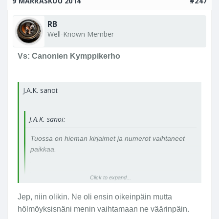
9 MARRASKUU 2014
#247
RB
Well-Known Member
Vs: Canonien Kymppikerho
J.A.K. sanoi:
J.A.K. sanoi:
Tuossa on hieman kirjaimet ja numerot vaihtaneet
paikkaa.
.
.
Click to expand...
Jep, niin olikin. Ne oli ensin oikeinpäin mutta
hölmöyksisnäni menin vaihtamaan ne väärinpäin.