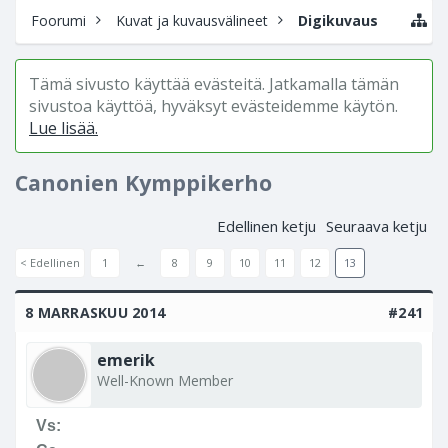
Foorumi
Kuvat ja kuvausvälineet
Digikuvaus
Tämä sivusto käyttää evästeitä. Jatkamalla tämän
sivustoa käyttöä, hyväksyt evästeidemme käytön.
Lue lisää.
Canonien Kymppikerho
Edellinen ketju
Seuraava ketju
< Edellinen
1
←
8
9
10
11
12
13
8 MARRASKUU 2014
#241
emerik
Well-Known Member
Vs: