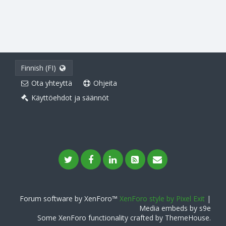
Finnish (FI)
Ota yhteyttä
Ohjeita
Käyttöehdot ja säännöt
Forum software by XenForo™
XenForo style by Pixel Exit
|
Media embeds by s9e
Some XenForo functionality crafted by
ThemeHouse
.