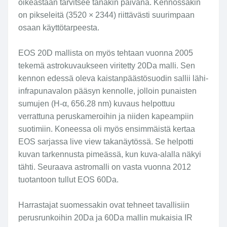
oikeastaan tarvitsee tänäkin päivänä. Kennossakin
on pikseleitä (3520 × 2344) riittävästi suurimpaan
osaan käyttötarpeesta.
EOS 20D mallista on myös tehtaan vuonna 2005
tekemä astrokuvaukseen viritetty 20Da malli. Sen
kennon edessä oleva kaistanpäästösuodin sallii lähi-
infrapunavalon pääsyn kennolle, jolloin punaisten
sumujen (H-α, 656.28 nm) kuvaus helpottuu
verrattuna peruskameroihin ja niiden kapeampiin
suotimiin. Koneessa oli myös ensimmäistä kertaa
EOS sarjassa live view takanäytössä. Se helpotti
kuvan tarkennusta pimeässä, kun kuva-alalla näkyi
tähti. Seuraava astromalli on vasta vuonna 2012
tuotantoon tullut EOS 60Da.
Harrastajat suomessakin ovat tehneet tavallisiin
perusrunkoihin 20Da ja 60Da mallin mukaisia IR