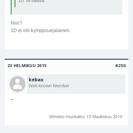
1D oli välissä.
Niin?
1D ei ole kymppisarjalainen.
23 HELMIKUU 2015
#250
kebax
Well-Known Member
--
Viimeksi muokattu:
15 Maaliskuu 2019