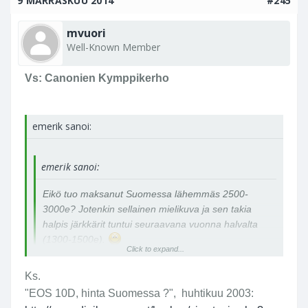
9 MARRASKUU 2014
#245
mvuori
Well-Known Member
Vs: Canonien Kymppikerho
emerik sanoi:
emerik sanoi:
Eikö tuo maksanut Suomessa lähemmäs 2500-
3000e? Jotenkin sellainen mielikuva ja sen takia
halpis järkkärit tuntui seuraavana vuonna halvalta
(1300-1500e).
Click to expand...
Ks.
"EOS 10D, hinta Suomessa ?", huhtikuu 2003: