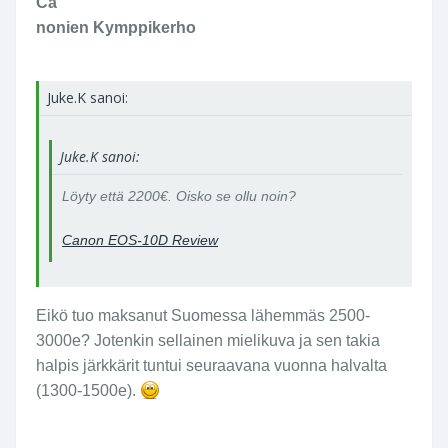
Ca
nonien Kymppikerho
Juke.K sanoi:
Juke.K sanoi:
Löyty että 2200€. Oisko se ollu noin?
Canon EOS-10D Review
Eikö tuo maksanut Suomessa lähemmäs 2500-
3000e? Jotenkin sellainen mielikuva ja sen takia
halpis järkkärit tuntui seuraavana vuonna halvalta
(1300-1500e).