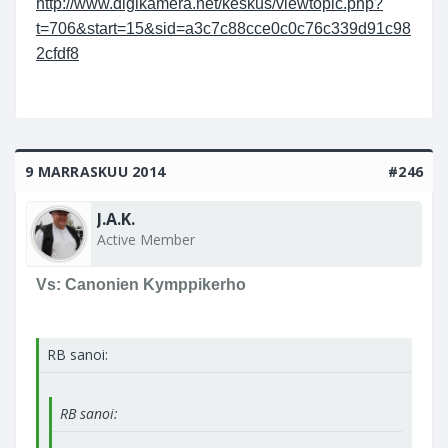
http://www.digikamera.net/keskus/viewtopic.php?
t=706&start=15&sid=a3c7c88cce0c0c76c339d91c98
2cfdf8
9 MARRASKUU 2014
#246
J.A.K.
Active Member
Vs: Canonien Kymppikerho
RB sanoi:
RB sanoi: