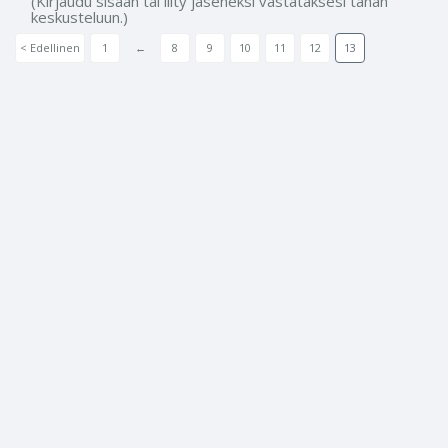
(Kirjaudu sisään tai liity jäseneksi vastataksesi tähän
keskusteluun.)
< Edellinen
1
←
8
9
10
11
12
13