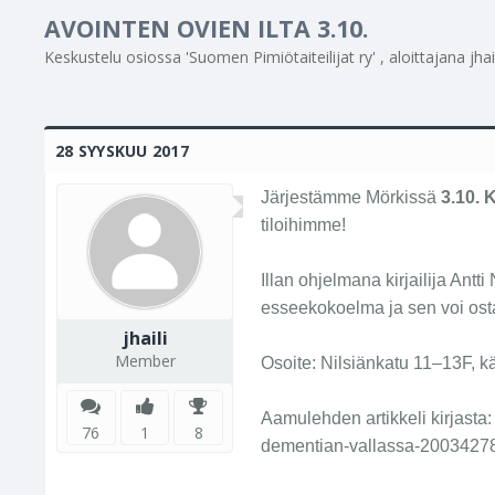
AVOINTEN OVIEN ILTA 3.10.
Keskustelu osiossa '
Suomen Pimiötaiteilijat ry
' , aloittajana
jhai
28 SYYSKUU 2017
Järjestämme Mörkissä
3.10. 
tiloihimme!
Illan ohjelmana kirjailija Antt
esseekokoelma ja sen voi osta
jhaili
Member
Osoite: Nilsiänkatu 11–13F, kä
Aamulehden artikkeli kirjasta: 
76
1
8
dementian-vallassa-2003427