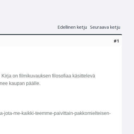
Edellinen ketju
Seuraava ketju
#1
. Kirja on filmikuvauksen filosofiaa käsittelevä
anee kaupan päälle.
iasta-jota-me-kaikki-teemme-paivittain-pakkomielteisen-