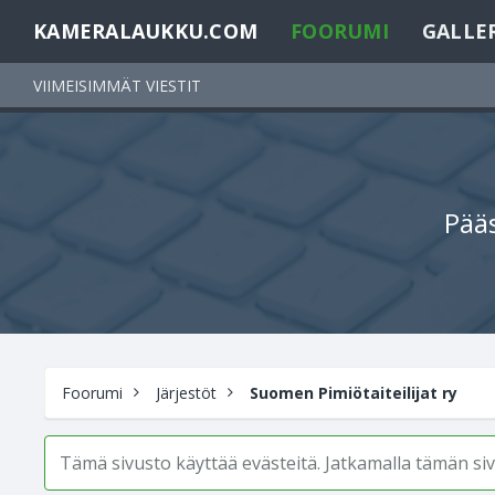
KAMERALAUKKU.COM
FOORUMI
GALLE
VIIMEISIMMÄT VIESTIT
Pääs
Foorumi
Järjestöt
Suomen Pimiötaiteilijat ry
Tämä sivusto käyttää evästeitä. Jatkamalla tämän s