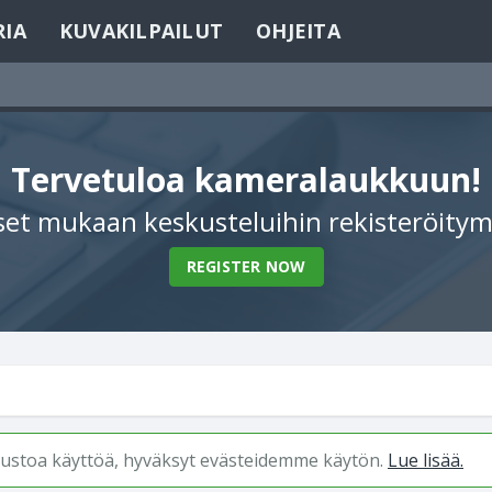
RIA
KUVAKILPAILUT
OHJEITA
Tervetuloa kameralaukkuun!
et mukaan keskusteluihin rekisteröitym
REGISTER NOW
ivustoa käyttöä, hyväksyt evästeidemme käytön.
Lue lisää.