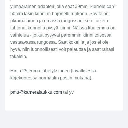
ylimääräinen adapteri jolla saat 39mm "kierreleican"
50mm lasin kiinni m-bajonetti runkoon. Sovite on
ukrainalainen ja omassa rungossani se ei oikein
tahtonut kunnolla pysyä kiinni. Näissä kuulemma on
vaihtelua - jotkut pysyvät paremmin kiinni toisessa
vastaavassa rungossa. Saat kokeilla ja jos ei ole
hyvä, niin luonnollisesti voit palauttaa ja saat rahasi
takaisin.
Hinta 25 euroa lähetyksineen (tavallisessa
kirjekuoressa normaalin postin mukana).
pmu@kameralaukku.com
tai yv.