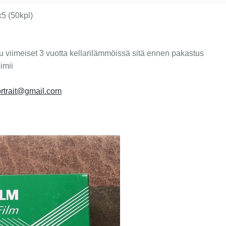
x5 (50kpl)
lu viimeiset 3 vuotta kellarilämmöissä sitä ennen pakastus
imii
ortrait@gmail.com