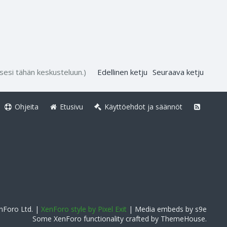
ksesi tähän keskusteluun.)
Edellinen ketju
Seuraava ketju
Ohjeita
Etusivu
Käyttöehdot ja säännöt
Foro Ltd.
|
XenForo style by Pixel Exit
|
Media embeds by s9e
Some XenForo functionality crafted by
ThemeHouse
.