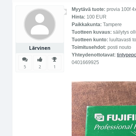
Myytävä tuote:
provia 100f 4
Hinta:
100 EUR
Paikkakunta:
Tampere
Tuotteen kuvaus:
säilytys ol
Tuotteen kunto:
luultavasti to
Lärvinen
Toimitusehdot:
posti nouto
Yhteydenottotavat:
tintypep
0401669925
5
2
1