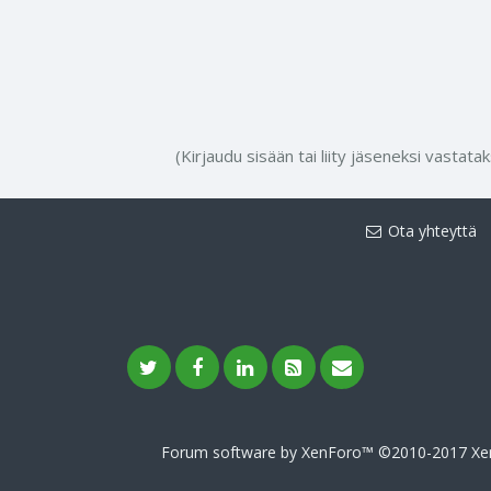
(Kirjaudu sisään tai liity jäseneksi vastata
Ota yhteyttä
Forum software by XenForo™
©2010-2017 Xen