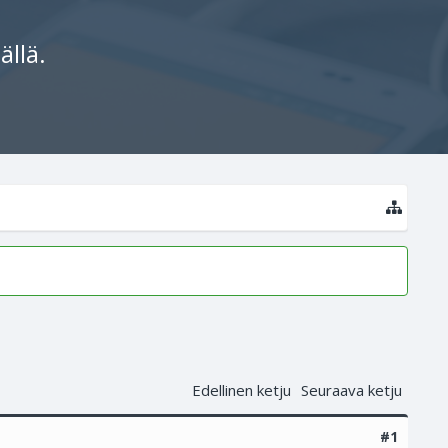
ällä.
Edellinen ketju
Seuraava ketju
#1