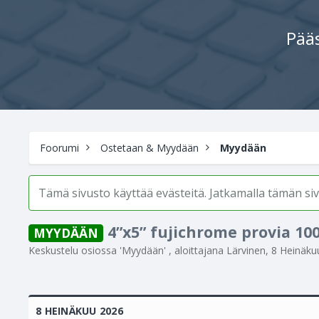
Pääs
Foorumi
Ostetaan & Myydään
Myydään
Tämä sivusto käyttää evästeitä. Jatkamalla tämän s
4”x5” fujichrome provia 100
MYYDÄÄN
Keskustelu osiossa '
Myydään
' , aloittajana
Lärvinen
,
8 Heinäku
8 HEINÄKUU 2026