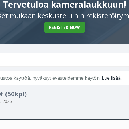
Tervetuloa kameralaukkuun!
et mukaan keskusteluihin rekisteröitym
REGISTER NOW
ivustoa käyttöä, hyväksyt evästeidemme käytön.
Lue lisää.
f (50kpl)
u 2026
.