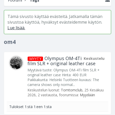
Foorumi
Tags
Tämä sivusto käyttää evästeitä. Jatkamalla tämän
sivustoa käyttöä, hyväksyt evästeidemme käytön.
Lue lisää.
om4
Olympus OM-4Ti
Keskustelu
MYYTY
film SLR + original leather case
Myytävä tuote: Olympus OM-4Ti film SLR +
original leather case Hinta: 400 EUR
Paikkakunta: Helsinki Tuotteen kuvaus: The
camera shows only normal...
Keskustelun luonut:
Tomtomclub
,
25 Kesäkuu
2026
, 2 vastausta, foorumissa:
Myydään
Tulokset 1:stä 1:een 1:sta