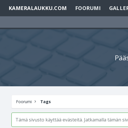
KAMERALAUKKU.COM
FOORUMI
GALLE
Pääs
Foorumi
Tags
Tämä sivusto käyttää evästeitä. Jatkamalla tämän s