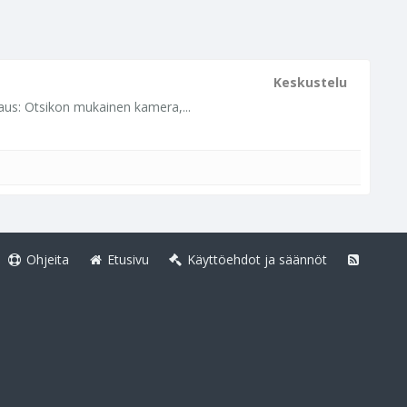
Keskustelu
aus: Otsikon mukainen kamera,...
Ohjeita
Etusivu
Käyttöehdot ja säännöt