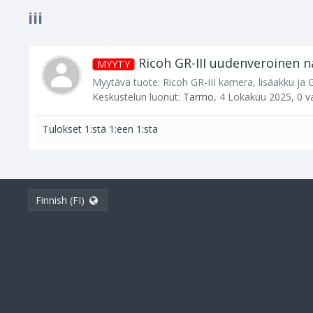
iii
Ricoh GR-III uudenveroinen n
MYYTY
Myytävä tuote: Ricoh GR-III kamera, lisäakku ja
Keskustelun luonut:
Tarmo
,
4 Lokakuu 2025
, 0 
Tulokset 1:stä 1:een 1:sta
Finnish (FI)