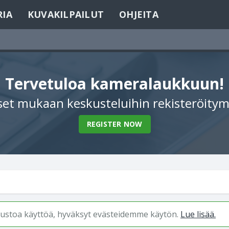
RIA
KUVAKILPAILUT
OHJEITA
Tervetuloa kameralaukkuun!
et mukaan keskusteluihin rekisteröitym
REGISTER NOW
ivustoa käyttöä, hyväksyt evästeidemme käytön.
Lue lisää.