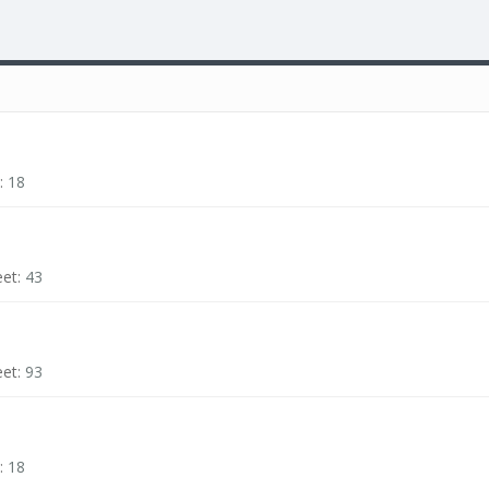
:
18
eet:
43
eet:
93
:
18