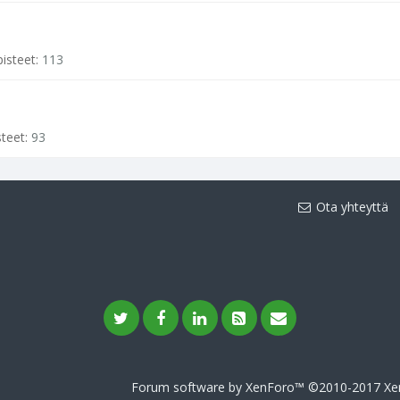
pisteet:
113
steet:
93
Ota yhteyttä
Forum software by XenForo™
©2010-2017 Xen