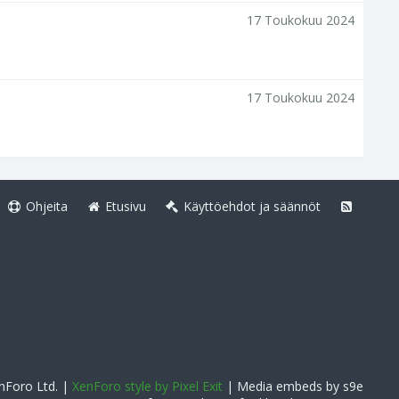
17 Toukokuu 2024
17 Toukokuu 2024
Ohjeita
Etusivu
Käyttöehdot ja säännöt
Foro Ltd.
|
XenForo style by Pixel Exit
|
Media embeds by s9e