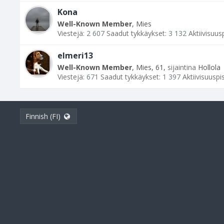
Kona
Well-Known Member
, Mies
Viestejä:
2 607
Saadut tykkäykset:
3 132
Aktiivisuus
elmeri13
Well-Known Member
, Mies, 61,
sijaintina
Hollola
Viestejä:
671
Saadut tykkäykset:
1 397
Aktiivisuuspi
Finnish (FI)