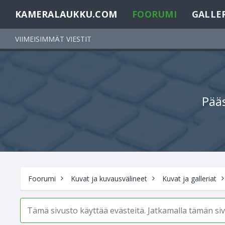
KAMERALAUKKU.COM
FOORUMI
GALLE
VIIMEISIMMÄT VIESTIT
Pääs
Foorumi
Kuvat ja kuvausvälineet
Kuvat ja galleriat
Tämä sivusto käyttää evästeitä. Jatkamalla tämän s