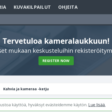
RIA
KUVAKILPAILUT
OHJEITA
Tervetuloa kameralaukkuun!
et mukaan keskusteluihin rekisteröitym
REGISTER NOW
Kahvia ja kameraa -ketju
ivustoa käyttöä, hyväksyt evästeidemme käytön.
Lue lisää.