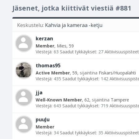
Jäsenet, jotka kiittivät viestiä #881
Keskustelu:
Kahvia ja kameraa -ketju
kerzan
Member
, Mies, 59
Viestejä:
63
Saadut tykkäykset:
27
Aktiivisuuspisteet
thomas95
Active Member
, 59,
sijaintina
Fiskars/Huopalahti
Viestejä:
435
Saadut tykkäykset:
142
Aktiivisuuspist
jja
Well-Known Member
, 62,
sijaintina
Tampere
Viestejä:
643
Saadut tykkäykset:
719
Aktiivisuuspist
puuJu
Member
Viestejä:
34
Saadut tykkäykset:
35
Aktiivisuuspisteet