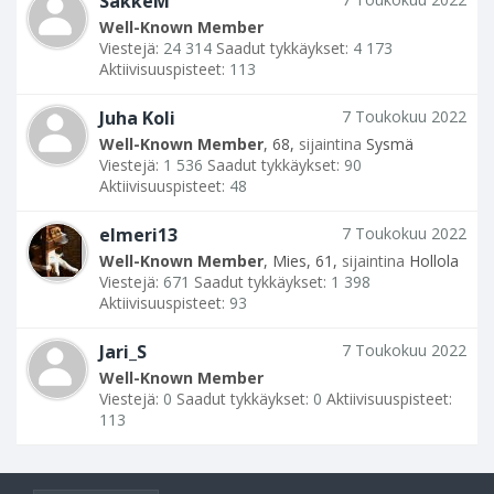
SakkeM
Well-Known Member
Viestejä:
24 314
Saadut tykkäykset:
4 173
Aktiivisuuspisteet:
113
Juha Koli
7 Toukokuu 2022
Well-Known Member
, 68,
sijaintina
Sysmä
Viestejä:
1 536
Saadut tykkäykset:
90
Aktiivisuuspisteet:
48
elmeri13
7 Toukokuu 2022
Well-Known Member
, Mies, 61,
sijaintina
Hollola
Viestejä:
671
Saadut tykkäykset:
1 398
Aktiivisuuspisteet:
93
Jari_S
7 Toukokuu 2022
Well-Known Member
Viestejä:
0
Saadut tykkäykset:
0
Aktiivisuuspisteet:
113