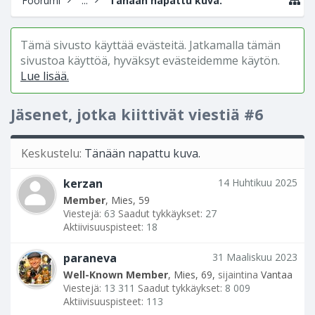
Foorumi
...
Tänään napattu kuva.
Tämä sivusto käyttää evästeitä. Jatkamalla tämän
sivustoa käyttöä, hyväksyt evästeidemme käytön.
Lue lisää.
Jäsenet, jotka kiittivät viestiä #6
Keskustelu:
Tänään napattu kuva.
kerzan
14 Huhtikuu 2025
Member
, Mies, 59
Viestejä:
63
Saadut tykkäykset:
27
Aktiivisuuspisteet:
18
paraneva
31 Maaliskuu 2023
Well-Known Member
, Mies, 69,
sijaintina
Vantaa
Viestejä:
13 311
Saadut tykkäykset:
8 009
Aktiivisuuspisteet:
113