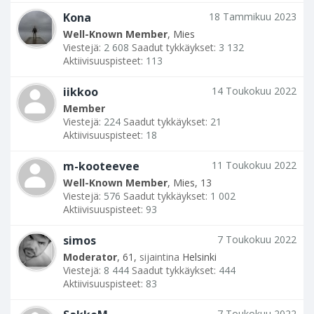
Kona
18 Tammikuu 2023
Well-Known Member
, Mies
Viestejä:
2 608
Saadut tykkäykset:
3 132
Aktiivisuuspisteet:
113
iikkoo
14 Toukokuu 2022
Member
Viestejä:
224
Saadut tykkäykset:
21
Aktiivisuuspisteet:
18
m-kooteevee
11 Toukokuu 2022
Well-Known Member
, Mies, 13
Viestejä:
576
Saadut tykkäykset:
1 002
Aktiivisuuspisteet:
93
simos
7 Toukokuu 2022
Moderator
, 61,
sijaintina
Helsinki
Viestejä:
8 444
Saadut tykkäykset:
444
Aktiivisuuspisteet:
83
7 Toukokuu 2022