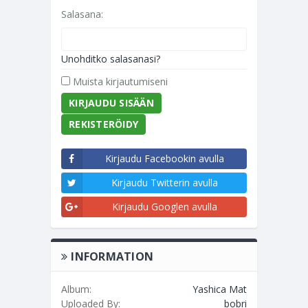
Salasana:
Unohditko salasanasi?
Muista kirjautumiseni
REKISTERÖIDY
Kirjaudu Facebookin avulla
Kirjaudu Twitterin avulla
Kirjaudu Googlen avulla
INFORMATION
Album:
Yashica Mat
Uploaded By:
bobri