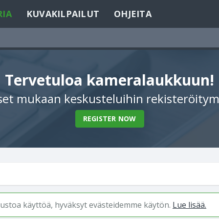
RIA
KUVAKILPAILUT
OHJEITA
Tervetuloa kameralaukkuun!
et mukaan keskusteluihin rekisteröitym
REGISTER NOW
ivustoa käyttöä, hyväksyt evästeidemme käytön.
Lue lisää.