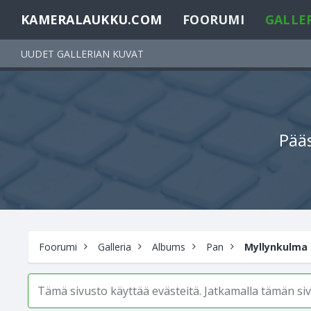
KAMERALAUKKU.COM
FOORUMI
GALLE
UUDET GALLERIAN KUVAT
Pääs
Foorumi
Galleria
Albums
Pan
Myllynkulma
Tämä sivusto käyttää evästeitä. Jatkamalla tämän s