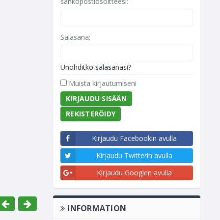
sähköpostiosoitteesi:
Salasana:
Unohditko salasanasi?
Muista kirjautumiseni
REKISTERÖIDY
Kirjaudu Facebookin avulla
Kirjaudu Twitterin avulla
Kirjaudu Googlen avulla
INFORMATION