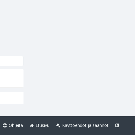
Ohjeita
Etusivu
Käyttöehdot ja säännöt