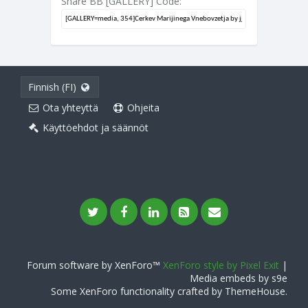
Share BB [GALLERY] Code:
Finnish (FI)
Ota yhteyttä
Ohjeita
Käyttöehdot ja säännöt
Forum software by XenForo™
XenForo style by Pixel Exit
|
Media embeds by s9e
Some XenForo functionality crafted by
ThemeHouse
.