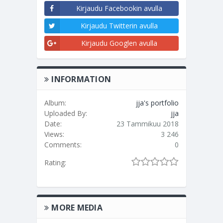
Kirjaudu Facebookin avulla
Kirjaudu Twitterin avulla
Kirjaudu Googlen avulla
INFORMATION
Album:
jja's portfolio
Uploaded By:
jja
Date:
23 Tammikuu 2018
Views:
3 246
Comments:
0
Rating:
MORE MEDIA