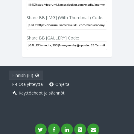
Share BB [IMG] (With Thumbnail) Code:
Share BB [GALLERY] Code:
Finnish (FI)
Ota yhteyttä
Ohjeita
Käyttöehdot ja säännöt