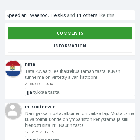
Speedjani
,
Waenoo
,
Heiskis
and
11 others
like this.
COMMENTS
INFORMATION
niffe
Tätä kuvaa tulee ihasteltua tämän tästä. Kuvan
tunnelma on viritetty aivan kattoon!
2 Toukokuu 2018
jja
tykkää tästä.
m-kooteevee
Näin jyrkkä mustavalkoinen on vaikea laji. Mutta tämä
kuva toimii; kohde on ympäristön kehystämä ja silti
hienosti siitä irti. Nautin tästä.
12 Helmikuu 2019