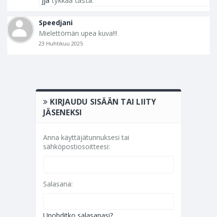
jja
tykkää tästä.
Speedjani
Mielettömän upea kuva!!!
23 Huhtikuu 2025
KIRJAUDU SISÄÄN TAI LIITY
JÄSENEKSI
Anna käyttäjätunnuksesi tai
sähköpostiosoitteesi:
Salasana:
Unohditko salasanasi?