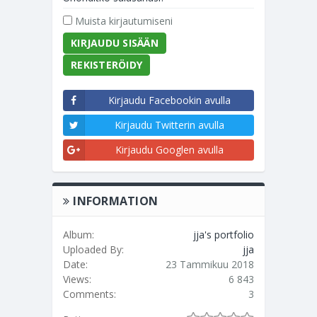
Muista kirjautumiseni
REKISTERÖIDY
Kirjaudu Facebookin avulla
Kirjaudu Twitterin avulla
Kirjaudu Googlen avulla
INFORMATION
Album:
jja's portfolio
Uploaded By:
jja
Date:
23 Tammikuu 2018
Views:
6 843
Comments:
3