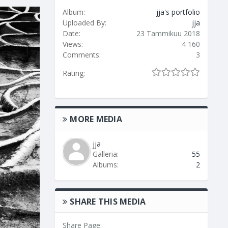
Album:
jja's portfolio
Uploaded By:
jja
Date:
23 Tammikuu 2018
Views:
4 160
Comments:
3
Rating:
MORE MEDIA
jja
Galleria:
55
Albums:
2
SHARE THIS MEDIA
Share Page: