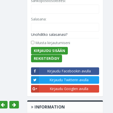
sähköpostiosoitteesi:
Salasana:
Unohditko salasanasi?
Muista kirjautumiseni
REKISTERÖIDY
Kirjaudu Facebookin avulla
Kirjaudu Twitterin avulla
Kirjaudu Googlen avulla
INFORMATION