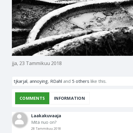
jja
,
23 Tammikuu 2018
tjkarjal
,
annoying
,
RDahl
and
5 others
like this.
COMMENTS
INFORMATION
Laakakuvaaja
Mitä nuo on?
28 Tammikuu 2018