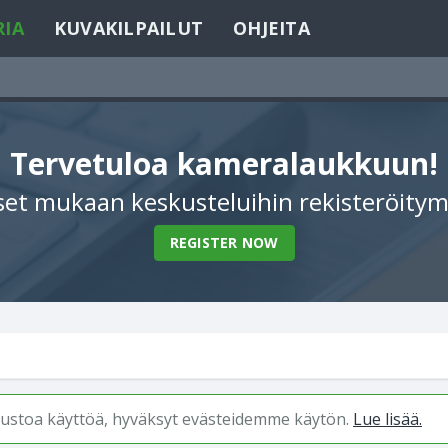
RIA
KUVAKILPAILUT
OHJEITA
Tervetuloa kameralaukkuun!
et mukaan keskusteluihin rekisteröitym
REGISTER NOW
ivustoa käyttöä, hyväksyt evästeidemme käytön.
Lue lisää.