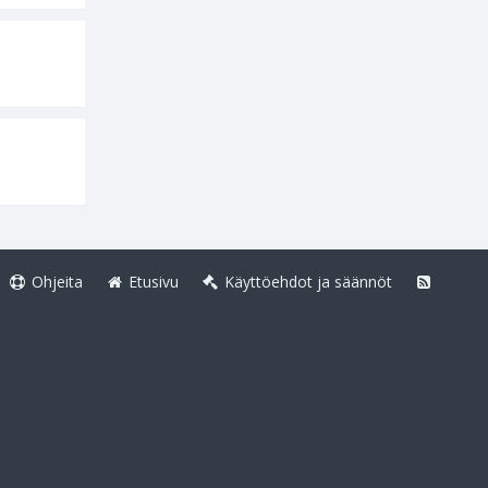
Ohjeita
Etusivu
Käyttöehdot ja säännöt