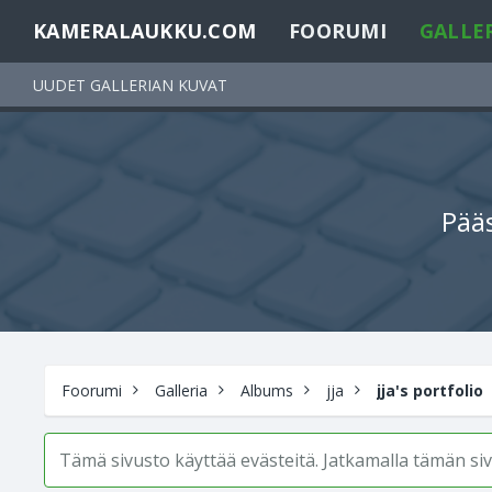
KAMERALAUKKU.COM
FOORUMI
GALLE
UUDET GALLERIAN KUVAT
Pääs
Foorumi
Galleria
Albums
jja
jja's portfolio
Tämä sivusto käyttää evästeitä. Jatkamalla tämän s