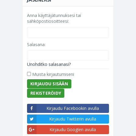
Anna käyttäjätunnuksesi tai
sähköpostiosoitteesi:
Salasana:
Unohditko salasanasi?
Muista kirjautumiseni
REKISTERÖIDY
Kirjaudu Facebookin avulla
Kirjaudu Twitterin avulla
Kirjaudu Googlen avulla