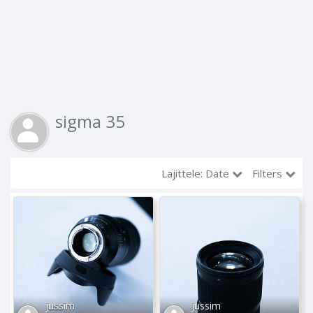
sigma 35
Lajittele:
Date
Filters
jussim
jussim