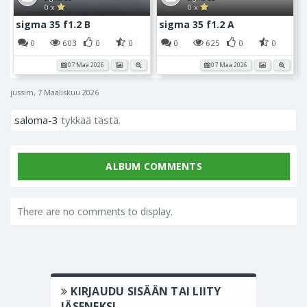
0 x
0 x
sigma 35 f1.2 B
sigma 35 f1.2 A
0
603
0
0
0
625
0
0
07 Maa 2026
07 Maa 2026
jussim
,
7 Maaliskuu 2026
saloma-3
tykkää tästä.
ALBUM COMMENTS
There are no comments to display.
KIRJAUDU SISÄÄN TAI LIITY
JÄSENEKSI