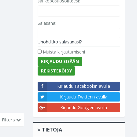
sähköpostiosoitteesi:
Salasana:
Unohditko salasanasi?
Muista kirjautumiseni
REKISTERÖIDY
Kirjaudu Facebookin avulla
Kirjaudu Twitterin avulla
Kirjaudu Googlen avulla
Filters
TIETOJA