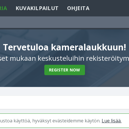
RIA
KUVAKILPAILUT
OHJEITA
Tervetuloa kameralaukkuun!
et mukaan keskusteluihin rekisteröitym
REGISTER NOW
ivustoa käyttöä, hyväksyt evästeidemme käytön.
Lue lisää.