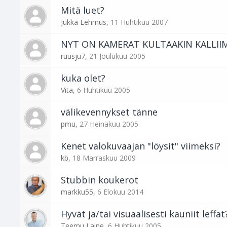
Mitä luet?
Jukka Lehmus
,
11 Huhtikuu 2007
NYT ON KAMERAT KULTAAKIN KALLIIM
ruusju7
,
21 Joulukuu 2005
kuka olet?
Vita
,
6 Huhtikuu 2005
välikevennykset tänne
pmu
,
27 Heinäkuu 2005
Kenet valokuvaajan "löysit" viimeksi?
kb
,
18 Marraskuu 2009
Stubbin koukerot
markku55
,
6 Elokuu 2014
Hyvät ja/tai visuaalisesti kauniit leffat
Teemu Laine
,
6 Huhtikuu 2005