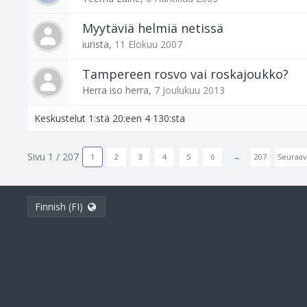
Myytäviä helmiä netissä
iurista
,
11 Elokuu 2007
Tampereen rosvo vai roskajoukko?
Herra iso herra
,
7 Joulukuu 2013
Keskustelut 1:stä 20:een 4 130:sta
Sivu 1 / 207
1
2
3
4
5
6
→
207
Seuraav
Finnish (FI)