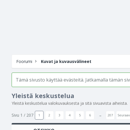
Foorumi
Kuvat ja kuvausvälineet
Tämä sivusto käyttää evästeitä. Jatkamalla tämän s
Yleistä keskustelua
Yleistä keskustelua valokuvauksesta ja sitä sivuavista aiheista.
Sivu 1 / 207
1
2
3
4
5
6
→
207
Seuraav