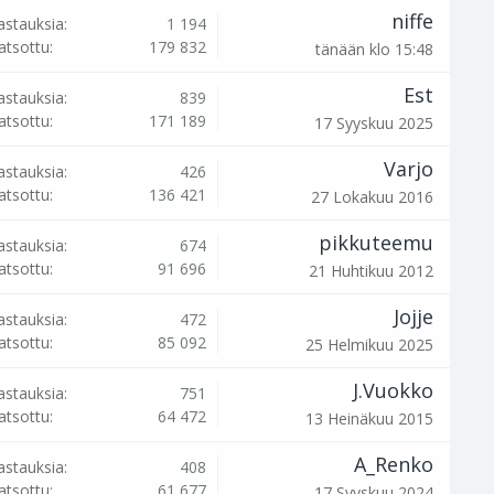
niffe
astauksia:
1 194
atsottu:
179 832
tänään klo 15:48
Est
astauksia:
839
atsottu:
171 189
17 Syyskuu 2025
Varjo
astauksia:
426
atsottu:
136 421
27 Lokakuu 2016
pikkuteemu
astauksia:
674
atsottu:
91 696
21 Huhtikuu 2012
Jojje
astauksia:
472
atsottu:
85 092
25 Helmikuu 2025
J.Vuokko
astauksia:
751
atsottu:
64 472
13 Heinäkuu 2015
A_Renko
astauksia:
408
atsottu:
61 677
17 Syyskuu 2024