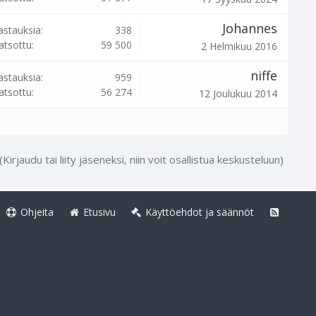
Johannes
astauksia:
338
atsottu:
59 500
2 Helmikuu 2016
niffe
astauksia:
959
atsottu:
56 274
12 Joulukuu 2014
(Kirjaudu tai liity jäseneksi, niin voit osallistua keskusteluun)
Ohjeita
Etusivu
Käyttöehdot ja säännöt