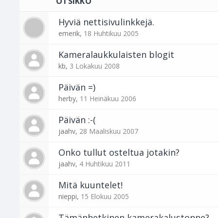
OTSIKKO
Hyviä nettisivulinkkejä.
emerik
,
18 Huhtikuu 2005
Kameralaukkulaisten blogit
kb
,
3 Lokakuu 2008
Päivän =)
herby
,
11 Heinäkuu 2006
Päivän :-(
jaahv
,
28 Maaliskuu 2007
Onko tullut osteltua jotakin?
jaahv
,
4 Huhtikuu 2011
Mitä kuuntelet!
nieppi
,
15 Elokuu 2005
Tämänhetkinen kamerakalustonne?