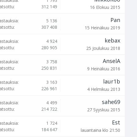
astauksia:
1 793
atsottu:
312 149
16 Elokuu 2015
Pan
astauksia:
5 136
atsottu:
307 408
15 Heinäkuu 2019
kebax
astauksia:
4 924
atsottu:
280 905
25 Joulukuu 2018
AnselA
astauksia:
3 758
atsottu:
250 831
9 Heinäkuu 2016
laur1b
astauksia:
3 163
atsottu:
226 961
4 Helmikuu 2013
sahe69
astauksia:
4 499
atsottu:
214 722
27 Syyskuu 2015
Est
astauksia:
1 724
atsottu:
184 647
lauantaina klo 21:50