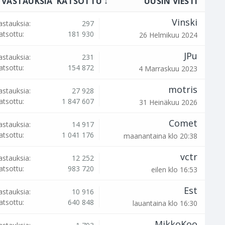
VASTAUKSIA
KATSOTTU ↓
UUSIN VIESTI
Vinski
astauksia:
297
atsottu:
181 930
26 Helmikuu 2024
JPu
astauksia:
231
atsottu:
154 872
4 Marraskuu 2023
motris
astauksia:
27 928
atsottu:
1 847 607
31 Heinäkuu 2026
Comet
astauksia:
14 917
atsottu:
1 041 176
maanantaina klo 20:38
vctr
astauksia:
12 252
atsottu:
983 720
eilen klo 16:53
Est
astauksia:
10 916
atsottu:
640 848
lauantaina klo 16:30
MikkoKoo