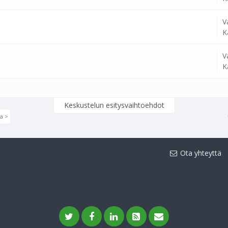
V
K
V
K
Keskustelun esitysvaihtoehdot
a >
Ota yhteyttä