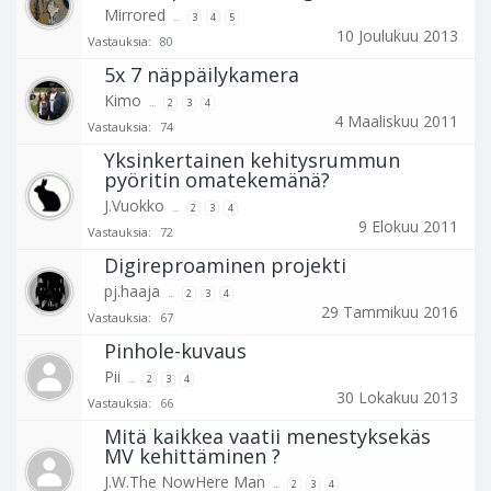
Mirrored
...
3
4
5
10 Joulukuu 2013
Vastauksia:
80
5x 7 näppäilykamera
Kimo
...
2
3
4
4 Maaliskuu 2011
Vastauksia:
74
Yksinkertainen kehitysrummun
pyöritin omatekemänä?
J.Vuokko
...
2
3
4
9 Elokuu 2011
Vastauksia:
72
Digireproaminen projekti
pj.haaja
...
2
3
4
29 Tammikuu 2016
Vastauksia:
67
Pinhole-kuvaus
Pii
...
2
3
4
30 Lokakuu 2013
Vastauksia:
66
Mitä kaikkea vaatii menestyksekäs
MV kehittäminen ?
J.W.The NowHere Man
...
2
3
4