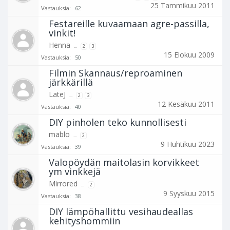
25 Tammikuu 2011
Vastauksia:
62
Festareille kuvaamaan agre-passilla,
vinkit!
Henna
...
2
3
15 Elokuu 2009
Vastauksia:
50
Filmin Skannaus/reproaminen
järkkärillä
LateJ
...
2
3
12 Kesäkuu 2011
Vastauksia:
40
DIY pinholen teko kunnollisesti
mablo
...
2
9 Huhtikuu 2023
Vastauksia:
39
Valopöydän maitolasin korvikkeet
ym vinkkejä
Mirrored
...
2
9 Syyskuu 2015
Vastauksia:
38
DIY lämpöhallittu vesihaudeallas
kehityshommiin