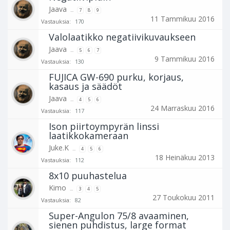
Jaava
...
7
8
9
11 Tammikuu 2016
Vastauksia:
170
Valolaatikko negatiivikuvaukseen
Jaava
...
5
6
7
9 Tammikuu 2016
Vastauksia:
130
FUJICA GW-690 purku, korjaus,
kasaus ja säädöt
Jaava
...
4
5
6
24 Marraskuu 2016
Vastauksia:
117
Ison piirtoympyrän linssi
laatikkokameraan
Juke.K
...
4
5
6
18 Heinäkuu 2013
Vastauksia:
112
8x10 puuhastelua
Kimo
...
3
4
5
27 Toukokuu 2011
Vastauksia:
82
Super-Angulon 75/8 avaaminen,
sienen puhdistus, large format