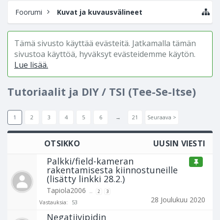
Foorumi
Kuvat ja kuvausvälineet
Tämä sivusto käyttää evästeitä. Jatkamalla tämän
sivustoa käyttöä, hyväksyt evästeidemme käytön.
Lue lisää.
Tutoriaalit ja DIY / TSI (Tee-Se-Itse)
1
2
3
4
5
6
→
21
Seuraava >
OTSIKKO
UUSIN VIESTI
Palkki/field-kameran
rakentamisesta kiinnostuneille
(lisätty linkki 28.2.)
Tapiola2006
...
2
3
28 Joulukuu 2020
Vastauksia:
53
Negatiivipidin