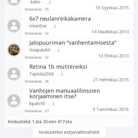
-kake-
...
2
10 Syyskuu 2015
Vastauksia:
35
6x7 neulanreikäkamera
mtanttar
...
2
14 Maaliskuu 2014
Vastauksia:
32
Jalopuuriman "vanhentamisesta"
Haapalahti
...
2
10 Elokuu 2013
Vastauksia:
32
Retina 1b muttereiksi
Tapiola2006
...
2
21 Helmikuu 2015
Vastauksia:
28
Vanhojen manuaalilinssien
korjaaminen itse?
kipals90
...
2
9 Tammikuu 2016
Vastauksia:
27
Keskustelut 1:stä 20:een 417:sta
Keskustelun esitysvaihtoehdot