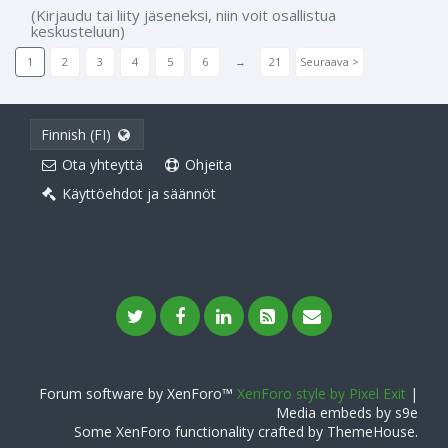
(Kirjaudu tai liity jäseneksi, niin voit osallistua
keskusteluun)
1
2
3
4
5
6
→
21
Seuraava >
Finnish (FI)
Ota yhteyttä
Ohjeita
Käyttöehdot ja säännöt
Forum software by XenForo™
XenForo style by Pixel Exit
|
Media embeds by s9e
Some XenForo functionality crafted by
ThemeHouse
.