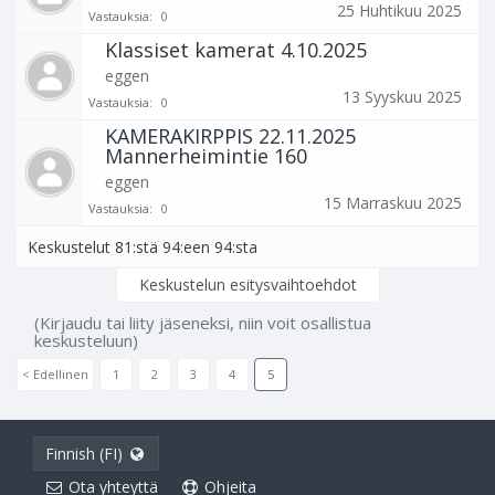
25 Huhtikuu 2025
Vastauksia:
0
Klassiset kamerat 4.10.2025
eggen
13 Syyskuu 2025
Vastauksia:
0
KAMERAKIRPPIS 22.11.2025
Mannerheimintie 160
eggen
15 Marraskuu 2025
Vastauksia:
0
Keskustelut 81:stä 94:een 94:sta
Keskustelun esitysvaihtoehdot
(Kirjaudu tai liity jäseneksi, niin voit osallistua
keskusteluun)
< Edellinen
1
2
3
4
5
Finnish (FI)
Ota yhteyttä
Ohjeita