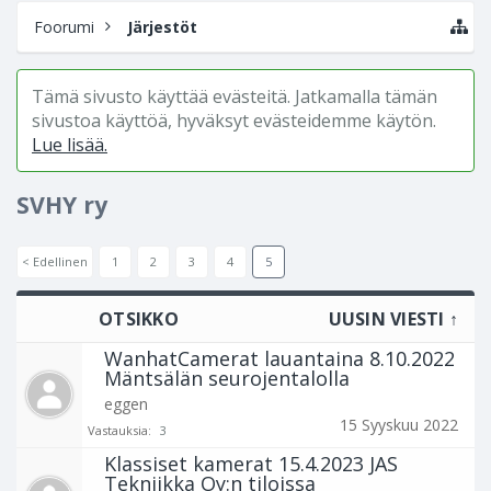
Foorumi
Järjestöt
Tämä sivusto käyttää evästeitä. Jatkamalla tämän
sivustoa käyttöä, hyväksyt evästeidemme käytön.
Lue lisää.
SVHY ry
< Edellinen
1
2
3
4
5
OTSIKKO
UUSIN VIESTI ↑
WanhatCamerat lauantaina 8.10.2022
Mäntsälän seurojentalolla
eggen
15 Syyskuu 2022
Vastauksia:
3
Klassiset kamerat 15.4.2023 JAS
Tekniikka Oy:n tiloissa