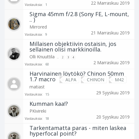
22 Marraskuu 2019
Vastauksia:
1
Sigma 45mm f/2.8 (Sony FE, L-mount,
.. )
Mirrored
21 Marraskuu 2019
Vastauksia:
9
Millaisen objektiivin ostaisin, jos
sellainen olisi markkinoilla.
Olli Knuuttila
...
2
3
4
2 Marraskuu 2019
Vastauksia:
60
Harvinainen löytökö? Chinon 50mm
1.7 macro
ALPA
CHINON
M42
matiast
29 Syyskuu 2019
Vastauksia:
15
Kumman kaa!?
PKivireki
20 Syyskuu 2019
Vastauksia:
18
Tarkentamatta paras - miten laskea
hyperfocal point?