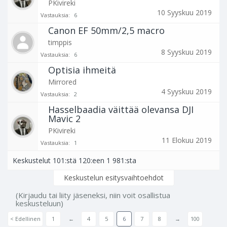
PKivireki
10 Syyskuu 2019
Vastauksia:
6
Canon EF 50mm/2,5 macro
timppis
8 Syyskuu 2019
Vastauksia:
6
Optisia ihmeitä
Mirrored
4 Syyskuu 2019
Vastauksia:
2
Hasselbaadia väittää olevansa DJI
Mavic 2
PKivireki
11 Elokuu 2019
Vastauksia:
1
Keskustelut 101:stä 120:een 1 981:sta
Keskustelun esitysvaihtoehdot
(Kirjaudu tai liity jäseneksi, niin voit osallistua
keskusteluun)
< Edellinen
1
←
4
5
6
7
8
→
100