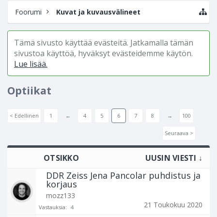
Foorumi
Kuvat ja kuvausvälineet
Tämä sivusto käyttää evästeitä. Jatkamalla tämän
sivustoa käyttöä, hyväksyt evästeidemme käytön.
Lue lisää.
Optiikat
< Edellinen
1
←
4
5
6
7
8
→
100
Seuraava >
OTSIKKO
UUSIN VIESTI ↓
DDR Zeiss Jena Pancolar puhdistus ja
korjaus
mozz133
21 Toukokuu 2020
Vastauksia:
4