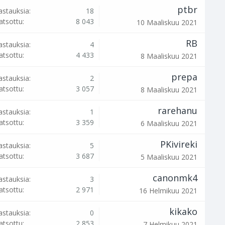
ptbr
astauksia:
18
atsottu:
8 043
10 Maaliskuu 2021
RB
astauksia:
4
atsottu:
4 433
8 Maaliskuu 2021
prepa
astauksia:
2
atsottu:
3 057
8 Maaliskuu 2021
rarehanu
astauksia:
1
atsottu:
3 359
6 Maaliskuu 2021
PKivireki
astauksia:
5
atsottu:
3 687
5 Maaliskuu 2021
canonmk4
astauksia:
3
atsottu:
2 971
16 Helmikuu 2021
kikako
astauksia:
0
atsottu:
2 853
7 Helmikuu 2021