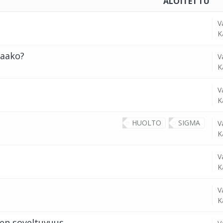
ALOITETTU
V
K
taako?
V
K
V
K
HUOLTO
SIGMA
V
K
V
K
V
K
een soveltuvuus