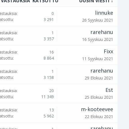
VASTAUKSIA
KATSOTTU
UUSIN VIESTI ↓
linnuke
astauksia:
0
atsottu:
3 291
26 Syyskuu 2021
rarehanu
astauksia:
1
atsottu:
3 357
16 Syyskuu 2021
Fixx
astauksia:
16
atsottu:
8 864
11 Syyskuu 2021
rarehanu
astauksia:
1
atsottu:
3 158
29 Elokuu 2021
Est
astauksia:
20
atsottu:
11 349
25 Elokuu 2021
m-kooteevee
astauksia:
13
atsottu:
5 962
22 Elokuu 2021
rarehanu