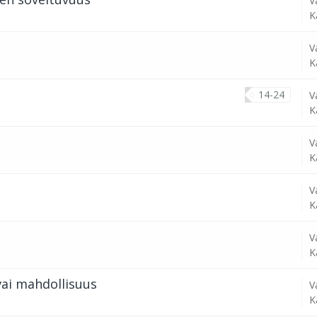
V
K
V
K
14-24
V
K
V
K
V
K
V
K
vai mahdollisuus
V
K