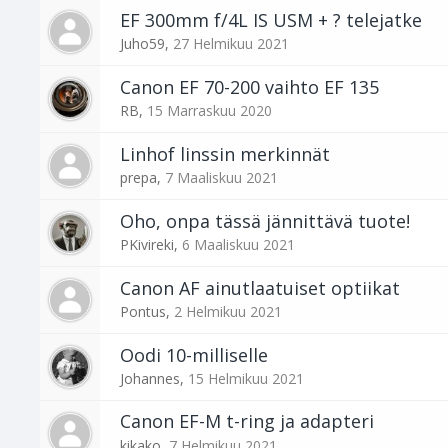
EF 300mm f/4L IS USM + ? telejatke
Juho59
,
27 Helmikuu 2021
Canon EF 70-200 vaihto EF 135
RB
,
15 Marraskuu 2020
Linhof linssin merkinnät
prepa
,
7 Maaliskuu 2021
Oho, onpa tässä jännittävä tuote!
PKivireki
,
6 Maaliskuu 2021
Canon AF ainutlaatuiset optiikat
Pontus
,
2 Helmikuu 2021
Oodi 10-milliselle
Johannes
,
15 Helmikuu 2021
Canon EF-M t-ring ja adapteri
kikako
,
7 Helmikuu 2021