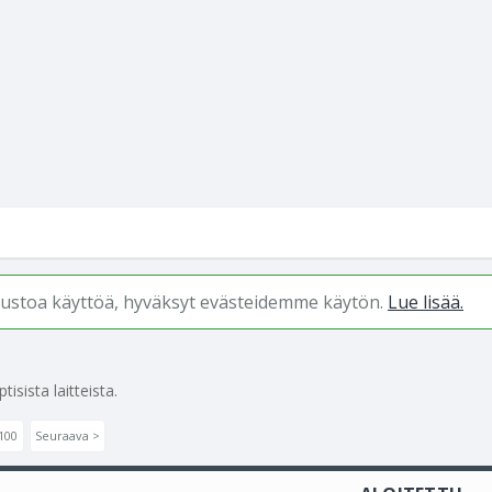
ivustoa käyttöä, hyväksyt evästeidemme käytön.
Lue lisää.
isista laitteista.
100
Seuraava >