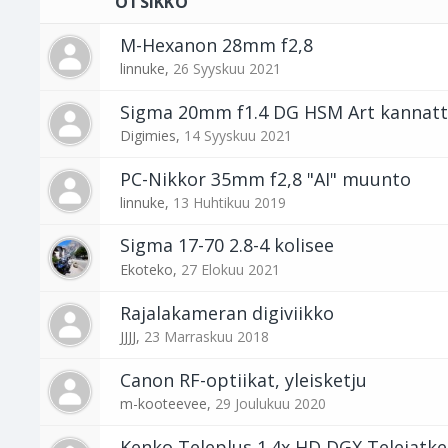
OTSIKKO
M-Hexanon 28mm f2,8
linnuke
,
26 Syyskuu 2021
Sigma 20mm f1.4 DG HSM Art kannat
Digimies
,
14 Syyskuu 2021
PC-Nikkor 35mm f2,8 "AI" muunto
linnuke
,
13 Huhtikuu 2019
Sigma 17-70 2.8-4 kolisee
Ekoteko
,
27 Elokuu 2021
Rajalakameran digiviikko
JJJJ
,
23 Marraskuu 2018
Canon RF-optiikat, yleisketju
m-kooteevee
,
29 Joulukuu 2020
Kenko Teleplus 1.4x HD DGX Telejatk