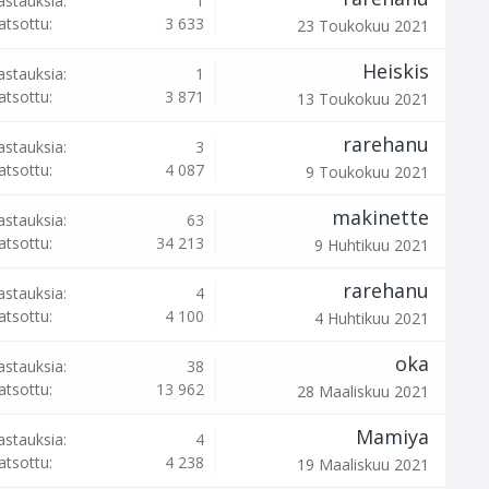
astauksia:
1
atsottu:
3 633
23 Toukokuu 2021
Heiskis
astauksia:
1
atsottu:
3 871
13 Toukokuu 2021
rarehanu
astauksia:
3
atsottu:
4 087
9 Toukokuu 2021
makinette
astauksia:
63
atsottu:
34 213
9 Huhtikuu 2021
rarehanu
astauksia:
4
atsottu:
4 100
4 Huhtikuu 2021
oka
astauksia:
38
atsottu:
13 962
28 Maaliskuu 2021
Mamiya
astauksia:
4
atsottu:
4 238
19 Maaliskuu 2021