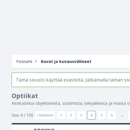
Foorumi
Kuvat ja kuvausvälineet
Tämä sivusto käyttää evästeitä. Jatkamalla tämän s
Optiikat
Keskustelua objektiiveista, suotimista, telejatkeista ja muista opt
Sivu 4 / 100
< Edellinen
1
2
3
4
5
6
→